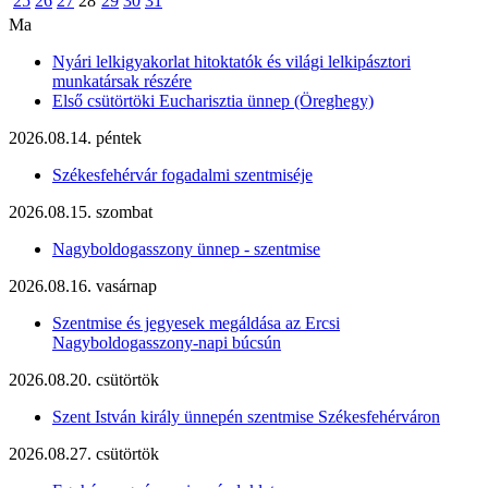
25
26
27
28
29
30
31
Ma
Nyári lelkigyakorlat hitoktatók és világi lelkipásztori
munkatársak részére
Első csütörtöki Eucharisztia ünnep (Öreghegy)
2026.08.14. péntek
Székesfehérvár fogadalmi szentmiséje
2026.08.15. szombat
Nagyboldogasszony ünnep - szentmise
2026.08.16. vasárnap
Szentmise és jegyesek megáldása az Ercsi
Nagyboldogasszony-napi búcsún
2026.08.20. csütörtök
Szent István király ünnepén szentmise Székesfehérváron
2026.08.27. csütörtök