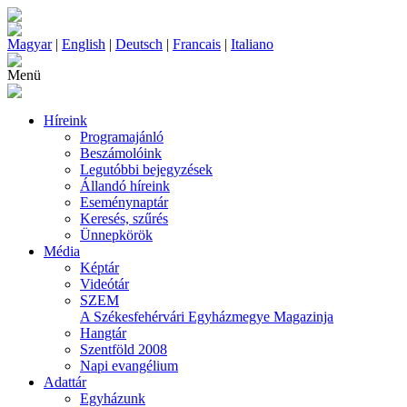
Magyar
|
English
|
Deutsch
|
Francais
|
Italiano
Menü
Híreink
Programajánló
Beszámolóink
Legutóbbi bejegyzések
Állandó híreink
Eseménynaptár
Keresés, szűrés
Ünnepkörök
Média
Képtár
Videótár
SZEM
A Székesfehérvári Egyházmegye Magazinja
Hangtár
Szentföld 2008
Napi evangélium
Adattár
Egyházunk