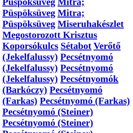
Püspöksüveg
Mitra;
Püspöksüveg
Mitra;
Püspöksüveg
Miseruhakészlet
Megostorozott Krisztus
Koporsókulcs
Sétabot
Verőtő
(Jekelfalussy)
Pecsétnyomó
(Jekelfalussy)
Pecsétnyomó
(Jekelfalussy)
Pecsétnyomók
(Barkóczy)
Pecsétnyomó
(Farkas)
Pecsétnyomó (Farkas)
Pecsétnyomó (Steiner)
Pecsétnyomó (Steiner)