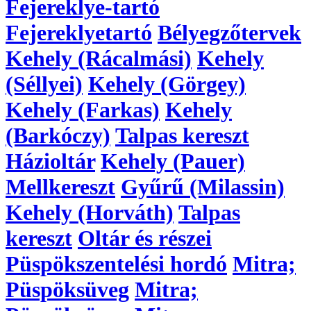
Fejereklye-tartó
Fejereklyetartó
Bélyegzőtervek
Kehely (Rácalmási)
Kehely
(Séllyei)
Kehely (Görgey)
Kehely (Farkas)
Kehely
(Barkóczy)
Talpas kereszt
Házioltár
Kehely (Pauer)
Mellkereszt
Gyűrű (Milassin)
Kehely (Horváth)
Talpas
kereszt
Oltár és részei
Püspökszentelési hordó
Mitra;
Püspöksüveg
Mitra;