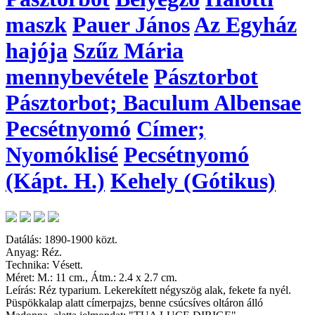
maszk
Pauer János
Az Egyház
hajója
Szűz Mária
mennybevétele
Pásztorbot
Pásztorbot; Baculum Albensae
Pecsétnyomó
Címer;
Nyomóklisé
Pecsétnyomó
(Kápt. H.)
Kehely (Gótikus)
Datálás: 1890-1900 közt.
Anyag: Réz.
Technika: Vésett.
Méret: M.: 11 cm., Átm.: 2.4 x 2.7 cm.
Leírás: Réz typarium. Lekerekített négyszög alak, fekete fa nyél.
Püspökkalap alatt címerpajzs, benne csúcsíves oltáron álló