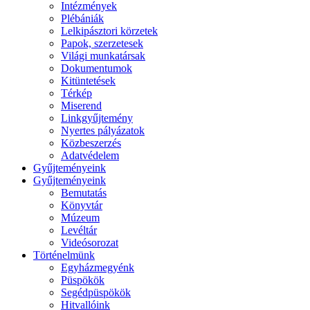
Intézmények
Plébániák
Lelkipásztori körzetek
Papok, szerzetesek
Világi munkatársak
Dokumentumok
Kitüntetések
Térkép
Miserend
Linkgyűjtemény
Nyertes pályázatok
Közbeszerzés
Adatvédelem
Gyűjteményeink
Gyűjteményeink
Bemutatás
Könyvtár
Múzeum
Levéltár
Videósorozat
Történelmünk
Egyházmegyénk
Püspökök
Segédpüspökök
Hitvallóink