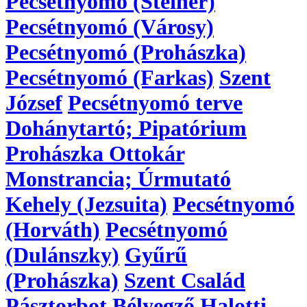
Pecsétnyomó (Steiner)
Pecsétnyomó (Városy)
Pecsétnyomó (Prohászka)
Pecsétnyomó (Farkas)
Szent
József
Pecsétnyomó terve
Dohánytartó; Pipatórium
Prohászka Ottokár
Monstrancia; Úrmutató
Kehely (Jezsuita)
Pecsétnyomó
(Horváth)
Pecsétnyomó
(Dulánszky)
Gyűrű
(Prohászka)
Szent Család
Pásztorbot
Bélyegző
Halotti