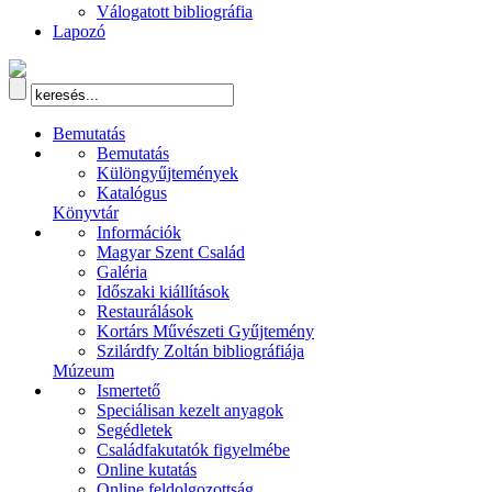
Válogatott bibliográfia
Lapozó
Bemutatás
Bemutatás
Különgyűjtemények
Katalógus
Könyvtár
Információk
Magyar Szent Család
Galéria
Időszaki kiállítások
Restaurálások
Kortárs Művészeti Gyűjtemény
Szilárdfy Zoltán bibliográfiája
Múzeum
Ismertető
Speciálisan kezelt anyagok
Segédletek
Családfakutatók figyelmébe
Online kutatás
Online feldolgozottság