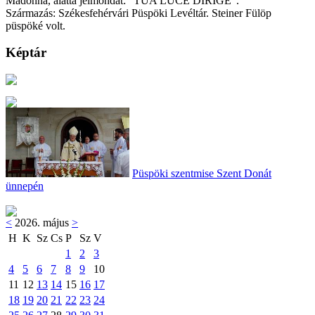
Madonna, alatta jelmondat: "TUA LUCE DIRIGE".
Származás: Székesfehérvári Püspöki Levéltár. Steiner Fülöp
püspöké volt.
Képtár
Püspöki szentmise Szent Donát
ünnepén
<
2026. május
>
H
K
Sz
Cs
P
Sz
V
1
2
3
4
5
6
7
8
9
10
11
12
13
14
15
16
17
18
19
20
21
22
23
24