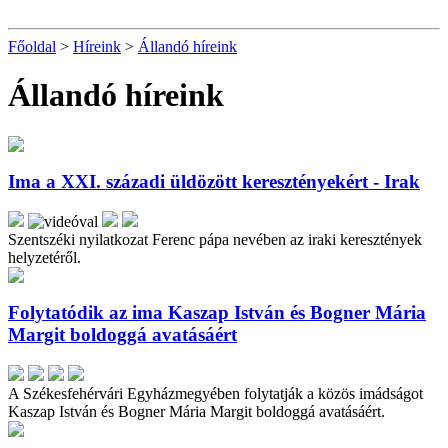
Főoldal
>
Híreink
>
Állandó híreink
Állandó híreink
Ima a XXI. századi üldözött keresztényekért - Irak
Szentszéki nyilatkozat Ferenc pápa nevében az iraki keresztények
helyzetéről.
Folytatódik az ima Kaszap István és Bogner Mária
Margit boldoggá avatásáért
A Székesfehérvári Egyházmegyében folytatják a közös imádságot
Kaszap István és Bogner Mária Margit boldoggá avatásáért.