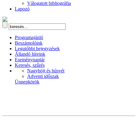
Válogatott bibliográfia
Lapozó
Programajánló
Beszámolóink
Legutóbbi bejegyzések
Állandó híreink
Eseménynaptár
Keresés, szűrés
Nagyböjt és húsvét
Adventi időszak
Ünnepkörök