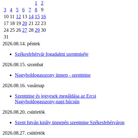
1
2
3
4
5
6
7
8
9
10
11
12
13
14
15
16
17
18
19
20
21
22
23
24
25
26
27
28
29
30
31
2026.08.14. péntek
Székesfehérvár fogadalmi szentmiséje
2026.08.15. szombat
Nagyboldogasszony ünnep - szentmise
2026.08.16. vasárnap
Szentmise és jegyesek megáldása az Ercsi
Nagyboldogasszony-napi búcsún
2026.08.20. csütörtök
Szent István király ünnepén szentmise Székesfehérváron
2026.08.27. csütörtök