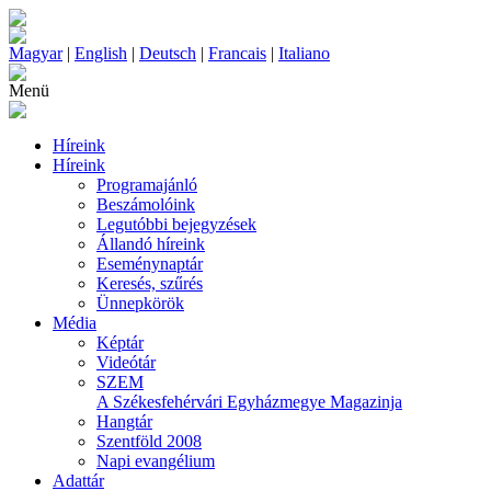
Magyar
|
English
|
Deutsch
|
Francais
|
Italiano
Menü
Híreink
Híreink
Programajánló
Beszámolóink
Legutóbbi bejegyzések
Állandó híreink
Eseménynaptár
Keresés, szűrés
Ünnepkörök
Média
Képtár
Videótár
SZEM
A Székesfehérvári Egyházmegye Magazinja
Hangtár
Szentföld 2008
Napi evangélium
Adattár