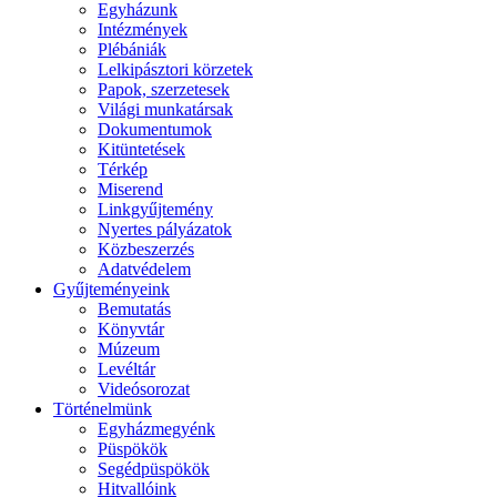
Egyházunk
Intézmények
Plébániák
Lelkipásztori körzetek
Papok, szerzetesek
Világi munkatársak
Dokumentumok
Kitüntetések
Térkép
Miserend
Linkgyűjtemény
Nyertes pályázatok
Közbeszerzés
Adatvédelem
Gyűjteményeink
Bemutatás
Könyvtár
Múzeum
Levéltár
Videósorozat
Történelmünk
Egyházmegyénk
Püspökök
Segédpüspökök
Hitvallóink