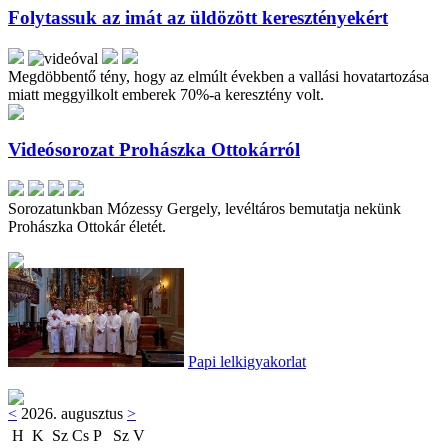
Folytassuk az imát az üldözött keresztényekért
Megdöbbentő tény, hogy az elmúlt években a vallási hovatartozása
miatt meggyilkolt emberek 70%-a keresztény volt.
Videósorozat Prohászka Ottokárról
Sorozatunkban Mózessy Gergely, levéltáros bemutatja nekünk
Prohászka Ottokár életét.
Papi lelkigyakorlat
<
2026. augusztus
>
H
K
Sz
Cs
P
Sz
V