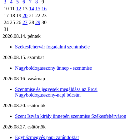
3
4
5
6
7
8
9
10
11
12
13
14
15
16
17
18
19
20
21
22
23
24
25
26
27
28
29
30
31
2026.08.14. péntek
Székesfehérvár fogadalmi szentmiséje
2026.08.15. szombat
Nagyboldogasszony ünnep - szentmise
2026.08.16. vasárnap
Szentmise és jegyesek megáldása az Ercsi
Nagyboldogasszony-napi búcsún
2026.08.20. csütörtök
Szent István király ünnepén szentmise Székesfehérváron
2026.08.27. csütörtök
Egyházmegyés papi zarándoklat