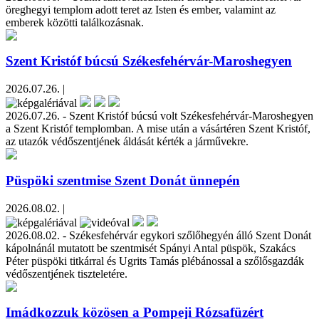
öreghegyi templom adott teret az Isten és ember, valamint az
emberek közötti találkozásnak.
Szent Kristóf búcsú Székesfehérvár-Maroshegyen
2026.07.26. |
2026.07.26. - Szent Kristóf búcsú volt Székesfehérvár-Maroshegyen
a Szent Kristóf templomban. A mise után a vásártéren Szent Kristóf,
az utazók védőszentjének áldását kérték a járművekre.
Püspöki szentmise Szent Donát ünnepén
2026.08.02. |
2026.08.02. - Székesfehérvár egykori szőlőhegyén álló Szent Donát
kápolnánál mutatott be szentmisét Spányi Antal püspök, Szakács
Péter püspöki titkárral és Ugrits Tamás plébánossal a szőlősgazdák
védőszentjének tiszteletére.
Imádkozzuk közösen a Pompeji Rózsafüzért