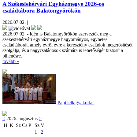
A Székesfehérvári Egyházmegye 2026-os
családtábora Balatongyörökön
2026.07.02. |
2026.07.02. - Idén is Balatongyörökön szervezték meg a
székesfehérvári egyházmegye hagyományos, egyhetes
családtáborát, amely évről évre a keresztény családok megerősítését
szolgálja, és a nagycsaládosok számára is lehetőségét biztosít a
pihenésre.
tovább »
Papi lelkigyakorlat
<
2026. augusztus
>
H
K
Sz
Cs
P
Sz
V
1
2