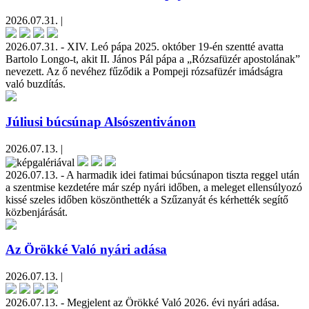
2026.07.31. |
2026.07.31. - XIV. Leó pápa 2025. október 19-én szentté avatta
Bartolo Longo-t, akit II. János Pál pápa a „Rózsafüzér apostolának”
nevezett. Az ő nevéhez fűződik a Pompeji rózsafüzér imádságra
való buzdítás.
Júliusi búcsúnap Alsószentivánon
2026.07.13. |
2026.07.13. - A harmadik idei fatimai búcsúnapon tiszta reggel után
a szentmise kezdetére már szép nyári időben, a meleget ellensúlyozó
kissé szeles időben köszönthették a Szűzanyát és kérhették segítő
közbenjárását.
Az Örökké Való nyári adása
2026.07.13. |
2026.07.13. - Megjelent az Örökké Való 2026. évi nyári adása.