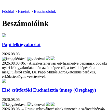
Főoldal
>
Híreink
>
Beszámolóink
Beszámolóink
Papi lelkigyakorlat
2026.08.03. |
2026.08.03-06. - A székesfehérvári egyházmegye papjainak bodajki
nyári lelkigyakorlata idén az önképzésről, a továbblépésről a
megújulásról szólt, Dr. Papp Miklós görögkatolikus parókus,
erkölcsteológus vezetésével.
Első csütörtöki Eucharisztia ünnep (Öreghegy)
2026.08.06. |
2026.08.06. – Urunk színeváltozásának ünnepén a székesfehérvár-