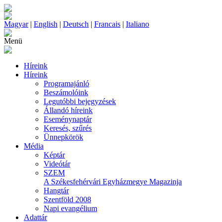
Magyar
|
English
|
Deutsch
|
Francais
|
Italiano
Menü
Híreink
Híreink
Programajánló
Beszámolóink
Legutóbbi bejegyzések
Állandó híreink
Eseménynaptár
Keresés, szűrés
Ünnepkörök
Média
Képtár
Videótár
SZEM
A Székesfehérvári Egyházmegye Magazinja
Hangtár
Szentföld 2008
Napi evangélium
Adattár