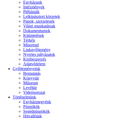
Egyházunk
Intézmények
Plébániák
Lelkipásztori körzetek
Papok, szerzetesek
Világi munkatársak
Dokumentumok
Kitüntetések
Térkép
Miserend
Linkgyűjtemény
Nyertes pályázatok
Közbeszerzés
Adatvédelem
Gyűjteményeink
Bemutatás
Könyvtár
Múzeum
Levéltár
Videósorozat
Történelmünk
Egyházmegyénk
Püspökök
Segédpüspökök
Hitvallóink