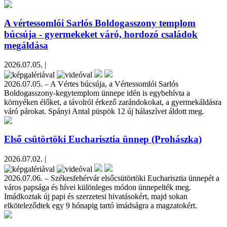
A vértessomlói Sarlós Boldogasszony templom
búcsúja - gyermekeket váró, hordozó családok
megáldása
2026.07.05. |
2026.07.05. – A Vértes búcsúja, a Vértessomlói Sarlós
Boldogasszony-kegytemplom ünnepe idén is egybehívta a
környéken élőket, a távolról érkező zarándokokat, a gyermekáldásra
váró párokat. Spányi Antal püspök 12 új hálaszívet áldott meg.
Első csütörtöki Eucharisztia ünnep (Prohászka)
2026.07.02. |
2026.07.06. – Székesfehérvár elsőcsütörtöki Eucharisztia ünnepét a
város papsága és hívei különleges módon ünnepelték meg.
Imádkoztak új papi és szerzetesi hivatásokért, majd sokan
elköteleződtek egy 9 hónapig tartó imádságra a magzatokért.