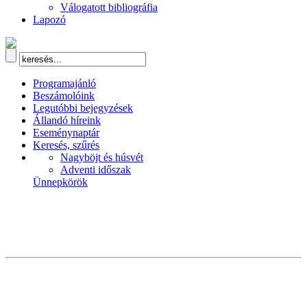
Válogatott bibliográfia
Lapozó
Programajánló
Beszámolóink
Legutóbbi bejegyzések
Állandó híreink
Eseménynaptár
Keresés, szűrés
Nagyböjt és húsvét
Adventi időszak
Ünnepkörök