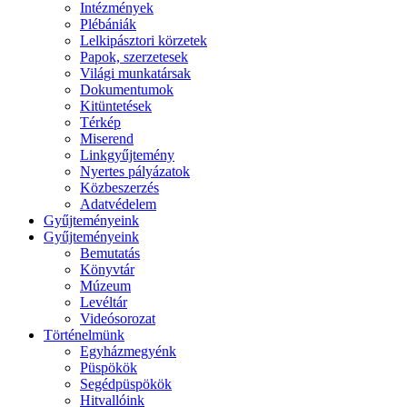
Intézmények
Plébániák
Lelkipásztori körzetek
Papok, szerzetesek
Világi munkatársak
Dokumentumok
Kitüntetések
Térkép
Miserend
Linkgyűjtemény
Nyertes pályázatok
Közbeszerzés
Adatvédelem
Gyűjteményeink
Gyűjteményeink
Bemutatás
Könyvtár
Múzeum
Levéltár
Videósorozat
Történelmünk
Egyházmegyénk
Püspökök
Segédpüspökök
Hitvallóink