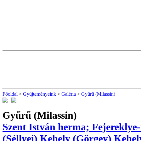
Főoldal
>
Gyűjteményeink
>
Galéria
>
Gyűrű (Milassin)
Gyűrű (Milassin)
Szent István herma; Fejereklye-
(Séllyei)
Kehely (Görgey)
Kehel