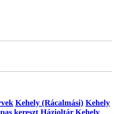
rvek
Kehely (Rácalmási)
Kehely
pas kereszt
Házioltár
Kehely