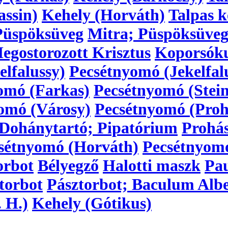
assin)
Kehely (Horváth)
Talpas k
Püspöksüveg
Mitra; Püspöksüve
egostorozott Krisztus
Koporsóku
lfalussy)
Pecsétnyomó (Jekelfal
omó (Farkas)
Pecsétnyomó (Stein
omó (Városy)
Pecsétnyomó (Proh
Dohánytartó; Pipatórium
Prohá
sétnyomó (Horváth)
Pecsétnyom
orbot
Bélyegző
Halotti maszk
Pau
torbot
Pásztorbot; Baculum Alb
 H.)
Kehely (Gótikus)