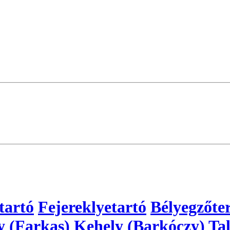
tartó
Fejereklyetartó
Bélyegzőte
y (Farkas)
Kehely (Barkóczy)
Tal