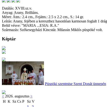
Datálás: XVIII.sz.v.
Anyag: Arany, Brilliáns.
Méret: Átm.: 2.4 cm., Fejátm.: 2.5 x 2.2 cm., S.: 14 gr.
Leírás: Arany, fejében a kereszthez hasonlóan karmosan foglalt 1 drága
Belül vésve: "MARIA ...ESIA: R.A."
Származás: Székesegyházi Kincstár. Milassin Miklós püspöké volt.
Képtár
Püspöki szentmise Szent Donát ünnepén
<
2026. augusztus
>
H
K
Sz
Cs
P
Sz
V
1
2