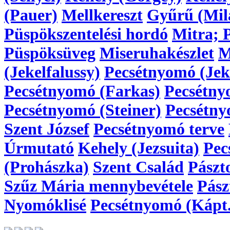
(Pauer)
Mellkereszt
Gyűrű (Mil
Püspökszentelési hordó
Mitra; 
Püspöksüveg
Miseruhakészlet
M
(Jekelfalussy)
Pecsétnyomó (Jeke
Pecsétnyomó (Farkas)
Pecsétny
Pecsétnyomó (Steiner)
Pecsétny
Szent József
Pecsétnyomó terve
Úrmutató
Kehely (Jezsuita)
Pec
(Prohászka)
Szent Család
Pászt
Szűz Mária mennybevétele
Pász
Nyomóklisé
Pecsétnyomó (Kápt.