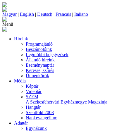
Magyar
|
English
|
Deutsch
|
Francais
|
Italiano
Menü
Híreink
Programajánló
Beszámolóink
Legutóbbi bejegyzések
Állandó híreink
Eseménynaptár
Keresés, szűrés
Ünnepkörök
Média
Képtár
Videótár
SZEM
A Székesfehérvári Egyházmegye Magazinja
Hangtár
Szentföld 2008
Napi evangélium
Adattár
Egyházunk