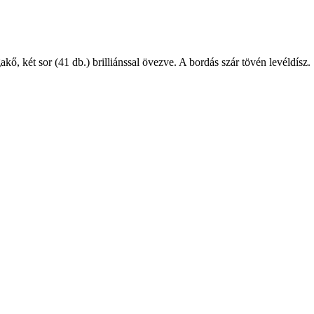
kő, két sor (41 db.) brilliánssal övezve. A bordás szár tövén levéldísz.