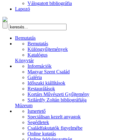
Válogatott bibliográfia
Lapozó
Bemutatás
Bemutatás
Különgyűjtemények
Katalógus
Könyvtár
Információk
Magyar Szent Család
Galéria
Időszaki kiállítások
Restaurálások
Kortárs Művészeti Gyűjtemény
Szilárdfy Zoltán bibliográfiája
Múzeum
Ismertető
Speciálisan kezelt anyagok
Segédletek
Családfakutatók figyelmébe
Online kutatás
Online feldolgozottság