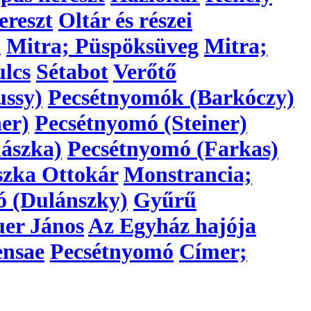
ereszt
Oltár és részei
g
Mitra; Püspöksüveg
Mitra;
lcs
Sétabot
Verőtő
ussy)
Pecsétnyomók (Barkóczy)
er)
Pecsétnyomó (Steiner)
ászka)
Pecsétnyomó (Farkas)
szka Ottokár
Monstrancia;
ó (Dulánszky)
Gyűrű
er János
Az Egyház hajója
ensae
Pecsétnyomó
Címer;