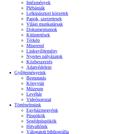
Intézmények
Plébániák
Lelkipásztori körzetek
Papok, szerzetesek
Világi munkatársak
Dokumentumok
Kitüntetések
Térkép
Miserend
Linkgyűjtemény
Nyertes pályázatok
Közbeszerzés
Adatvédelem
Gyűjteményeink
Bemutatás
Könyvtár
Múzeum
Levéltár
Videósorozat
Történelmünk
Egyházmegyénk
Püspökök
Segédpüspökök
Hitvallóink
Válogatott bibliográfia