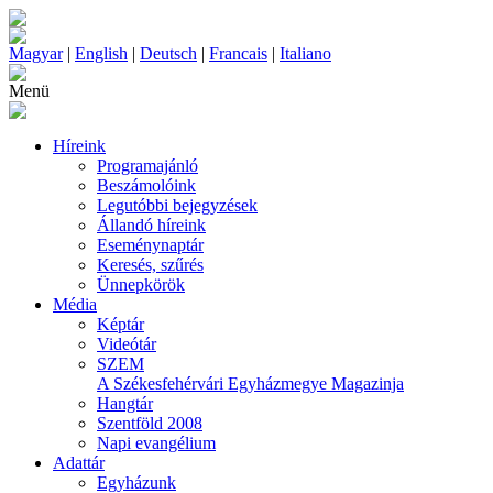
Magyar
|
English
|
Deutsch
|
Francais
|
Italiano
Menü
Híreink
Programajánló
Beszámolóink
Legutóbbi bejegyzések
Állandó híreink
Eseménynaptár
Keresés, szűrés
Ünnepkörök
Média
Képtár
Videótár
SZEM
A Székesfehérvári Egyházmegye Magazinja
Hangtár
Szentföld 2008
Napi evangélium
Adattár
Egyházunk