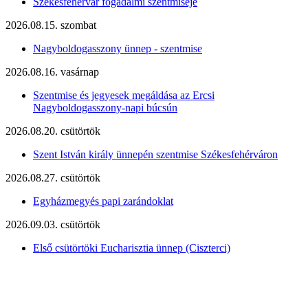
Székesfehérvár fogadalmi szentmiséje
2026.08.15. szombat
Nagyboldogasszony ünnep - szentmise
2026.08.16. vasárnap
Szentmise és jegyesek megáldása az Ercsi
Nagyboldogasszony-napi búcsún
2026.08.20. csütörtök
Szent István király ünnepén szentmise Székesfehérváron
2026.08.27. csütörtök
Egyházmegyés papi zarándoklat
2026.09.03. csütörtök
Első csütörtöki Eucharisztia ünnep (Ciszterci)