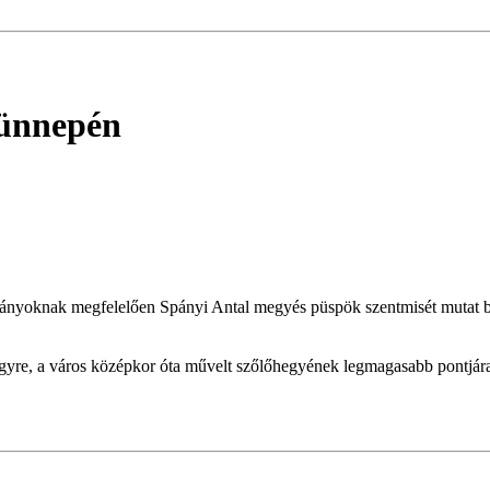
 ünnepén
mányoknak megfelelően Spányi Antal megyés püspök szentmisét mutat be
egyre, a város középkor óta művelt szőlőhegyének legmagasabb pontjár