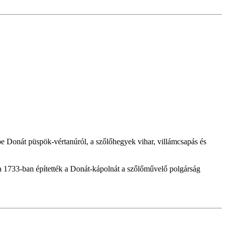
 Donát püspök-vértanúról, a szőlőhegyek vihar, villámcsapás és
a 1733-ban építették a Donát-kápolnát a szőlőművelő polgárság