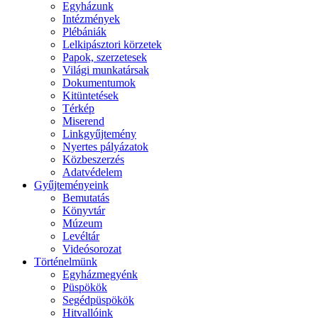
Egyházunk
Intézmények
Plébániák
Lelkipásztori körzetek
Papok, szerzetesek
Világi munkatársak
Dokumentumok
Kitüntetések
Térkép
Miserend
Linkgyűjtemény
Nyertes pályázatok
Közbeszerzés
Adatvédelem
Gyűjteményeink
Bemutatás
Könyvtár
Múzeum
Levéltár
Videósorozat
Történelmünk
Egyházmegyénk
Püspökök
Segédpüspökök
Hitvallóink