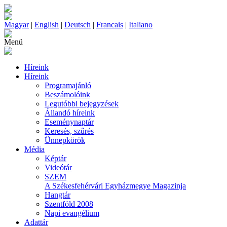
Magyar
|
English
|
Deutsch
|
Francais
|
Italiano
Menü
Híreink
Híreink
Programajánló
Beszámolóink
Legutóbbi bejegyzések
Állandó híreink
Eseménynaptár
Keresés, szűrés
Ünnepkörök
Média
Képtár
Videótár
SZEM
A Székesfehérvári Egyházmegye Magazinja
Hangtár
Szentföld 2008
Napi evangélium
Adattár