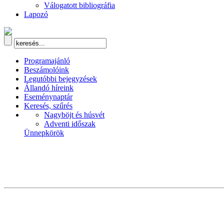
Válogatott bibliográfia
Lapozó
Programajánló
Beszámolóink
Legutóbbi bejegyzések
Állandó híreink
Eseménynaptár
Keresés, szűrés
Nagyböjt és húsvét
Adventi időszak
Ünnepkörök