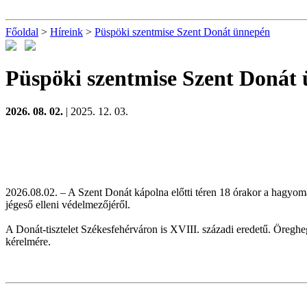
Főoldal
>
Híreink
>
Püspöki szentmise Szent Donát ünnepén
Püspöki szentmise Szent Donát
2026. 08. 02.
| 2025. 12. 03.
2026.08.02. – A Szent Donát kápolna előtti téren 18 órakor a hagyo
jégeső elleni védelmezőjéről.
A Donát-tisztelet Székesfehérváron is XVIII. századi eredetű. Öregh
kérelmére.