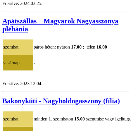
Frissítve:
202
4.03.25
.
Apátszállás – Magyarok Nagyasszonya
plébánia
szombat
páros héten
: nyáron
17.00 ;
télen
16.00
vasárnap
-
Frissítve:
2023.12.04
.
Bakonykúti - Nagyboldogasszony (fília)
szombat
minden 1. szombaton
15.00
szentmise vagy igeliturg