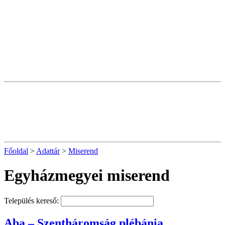
Főoldal
>
Adattár
>
Miserend
Egyházmegyei miserend
Település kereső:
Aba – Szentháromság plébánia