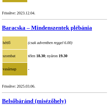
Frissítve:
2023.12.04
.
Baracska – Mindenszentek plébánia
hétfő
(csak adventben reggel 6.00)
szombat
télen
18.30
; nyáron
19.30
vasárnap
-
Frissítve:
202
5.03.06
.
Belsőbáránd (misézőhely)