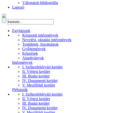
Válogatott bibliográfia
Lapozó
Egyházunk
Központi intézmények
Nevelési, oktatási intézmények
Testületek, bizottságok
Gyűjtemények
Képzések
Alapítványok
Intézmények
I. Székesfehérvári kerület
II. Vértesi kerület
III. Budai kerület
IV. Dunamenti kerület
V. Mezőföldi kerület
Plébániák
I. Székesfehérvári kerület
II. Vértesi kerület
III. Budai kerület
IV. Dunamenti kerület
V. Mezőföldi kerület