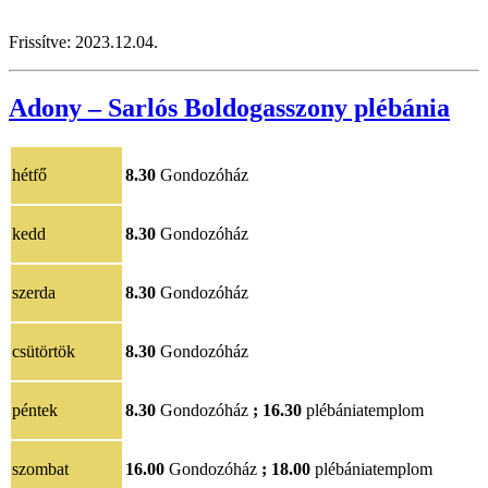
Frissítve:
2023.12.04.
Adony – Sarlós Boldogasszony plébánia
hétfő
8.30
Gondozóház
kedd
8.30
Gondozóház
szerda
8.30
Gondozóház
csütörtök
8.30
Gondozóház
péntek
8.30
Gondozóház
;
16.30
plébániatemplom
szombat
16.00
Gondozóház
;
18.00
plébániatemplom