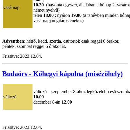
10.30
(havonta egyszer, általában a hónap 2. vasárn
vasárnap
német nyelvű)
télen
18.00
; nyáron
19.00
(a tanévben minden hónap
vasárnapján gitáros énekes)
Adventben
: hétfő, kedd, szerda, csütörtök csak reggel 6 órakor,
péntek, szombat reggel 6 órakor is.
Frissítve: 2023.12.04.
Budaörs - Kőhegyi kápolna (misézőhely)
változó szeptember 8-ához legközelebb eső szomb
változó
10.00
december 8-án
12.00
Frissítve: 2023.12.04.