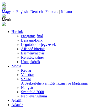
Magyar
|
English
|
Deutsch
|
Francais
|
Italiano
Menü
Híreink
Programajánló
Beszámolóink
Legutóbbi bejegyzések
Állandó híreink
Eseménynaptár
Keresés, szűrés
Ünnepkörök
Média
Képtár
Videótár
SZEM
A Székesfehérvári Egyházmegye Magazinja
Hangtár
Szentföld 2008
Napi evangélium
Adattár
Adattár