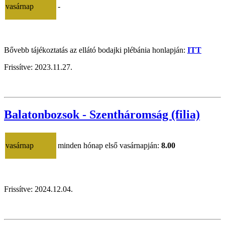
vasárnap
-
Bővebb tájékoztatás az ellátó bodajki plébánia honlapján:
ITT
Frissítve:
2023.11.27.
Balatonbozsok - Szentháromság (filia)
vasárnap
minden hónap első vasárnapján:
8.00
Frissítve: 2024.12.04.