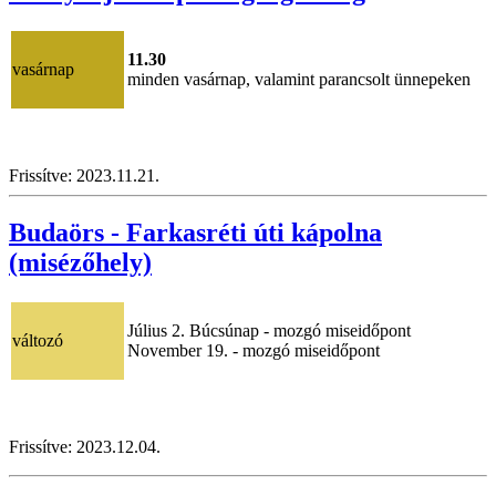
11.30
vasárnap
minden vasárnap, valamint parancsolt ünnepeken
Frissítve: 2023.11.21.
Budaörs - Farkasréti úti kápolna
(misézőhely)
Július 2. Búcsúnap - mozgó miseidőpont
változó
November 19. - mozgó miseidőpont
Frissítve: 2023.12.04.