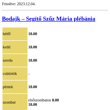
Frissítve: 2023.12.04.
Bodajk – Segítő Szűz Mária plébánia
hétfő
18.00
kedd
18.00
szerda
18.00
csütörtök
-
péntek
18.00
elsőszombaton
8.00
szombat
18.00