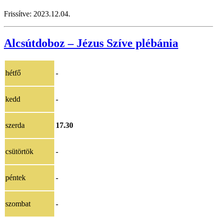
Frissítve:
2023.12.04.
Alcsútdoboz – Jézus Szíve plébánia
hétfő
-
kedd
-
szerda
17.30
csütörtök
-
péntek
-
szombat
-