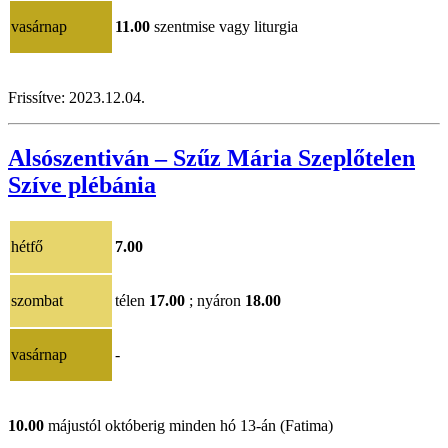
vasárnap
11.00
szentmise vagy liturgia
Frissítve:
2023.12.04.
Alsószentiván – Szűz Mária Szeplőtelen
Szíve plébánia
hétfő
7.00
szombat
télen
17.00
; nyáron
18.00
vasárnap
-
10.00
májustól októberig minden hó 13-án (Fatima)