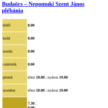
Budaörs – Nepomuki Szent János
plébánia
hétfő
8.00
kedd
8.00
szerda
8.00
csütörtök
8.00
péntek
télen
18.00
; nyáron
19.00
szombat
télen
18.00
; nyáron
19.00
7.30
;
9.00
;