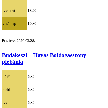
szombat
18.00
vasárnap
10.30
Frissítve:
2026.03.28.
Budakeszi – Havas Boldogasszony
plébánia
hétfő
6.30
kedd
6.30
szerda
6.30