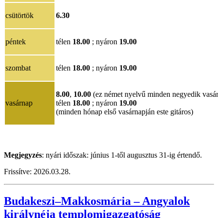
csütörtök
6.30
péntek
télen
18.00
; nyáron
19.00
szombat
télen
18.00
; nyáron
19.00
8.00
,
10.00
(ez német nyelvű minden negyedik vasá
vasárnap
télen
18.00
; nyáron
19.00
(minden hónap első vasárnapján este gitáros)
Megjegyzés
: nyári időszak: június 1-től augusztus 31-ig értendő.
Frissítve: 2026.03.28.
Budakeszi–Makkosmária – Angyalok
királynéja templomigazgatóság