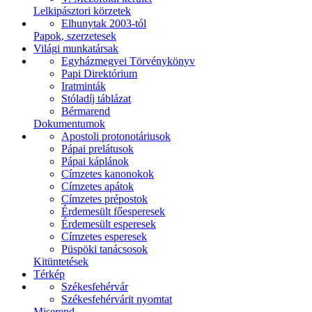
Lelkipásztori körzetek
Elhunytak 2003-tól
Papok, szerzetesek
Világi munkatársak
Egyházmegyei Törvénykönyv
Papi Direktórium
Iratminták
Stóladíj táblázat
Bérmarend
Dokumentumok
Apostoli protonotáriusok
Pápai prelátusok
Pápai káplánok
Címzetes kanonokok
Címzetes apátok
Címzetes prépostok
Érdemesült főesperesek
Érdemesült esperesek
Címzetes esperesek
Püspöki tanácsosok
Kitüntetések
Térkép
Székesfehérvár
Székesfehérvárit nyomtat
Miserend