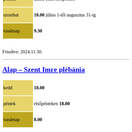
szombat
18.00
július 1-től augusztus 31-ig
vasárnap
9.30
Frissítve: 2024.11.30.
Alap – Szent Imre plébánia
kedd
18.00
péntek
elsőpénteken
18.00
vasárnap
8.00