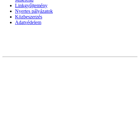
Linkgyűjtemény
Nyertes pályázatok
Közbeszerzés
Adatvédelem