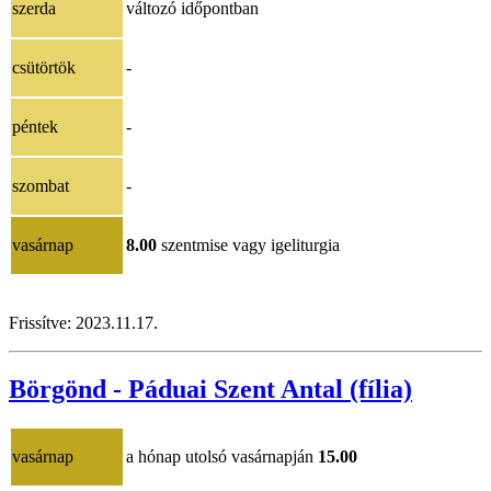
szerda
változó időpontban
csütörtök
-
péntek
-
szombat
-
vasárnap
8.00
szentmise vagy igeliturgia
Frissítve: 2023.11.17.
Börgönd - Páduai Szent Antal (fília)
vasárnap
a hónap utolsó vasárnapján
15.00