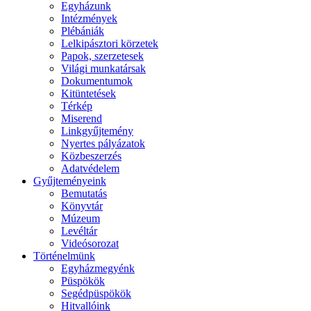
Egyházunk
Intézmények
Plébániák
Lelkipásztori körzetek
Papok, szerzetesek
Világi munkatársak
Dokumentumok
Kitüntetések
Térkép
Miserend
Linkgyűjtemény
Nyertes pályázatok
Közbeszerzés
Adatvédelem
Gyűjteményeink
Bemutatás
Könyvtár
Múzeum
Levéltár
Videósorozat
Történelmünk
Egyházmegyénk
Püspökök
Segédpüspökök
Hitvallóink