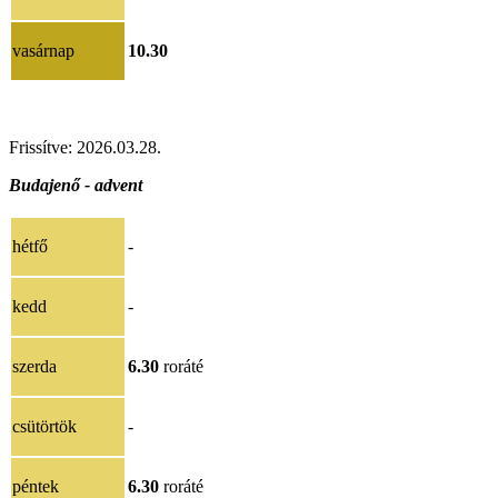
vasárnap
10.30
Frissítve: 2026.03.28.
Budajenő - advent
hétfő
-
kedd
-
szerda
6.30
roráté
csütörtök
-
péntek
6.30
roráté