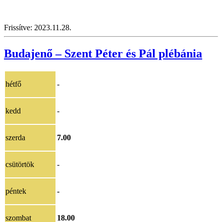
Frissítve: 2023.11.28.
Budajenő – Szent Péter és Pál plébánia
hétfő
-
kedd
-
szerda
7.00
csütörtök
-
péntek
-
szombat
18.00