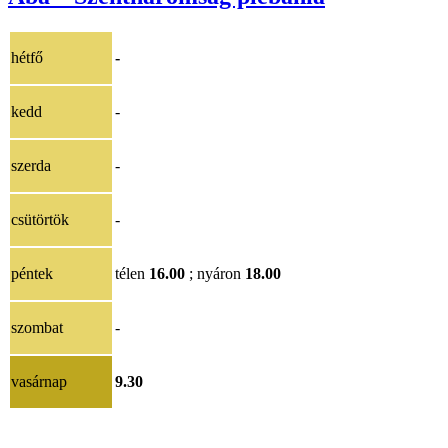
hétfő
-
kedd
-
szerda
-
csütörtök
-
péntek
télen
16.00
; nyáron
18.00
szombat
-
vasárnap
9.30