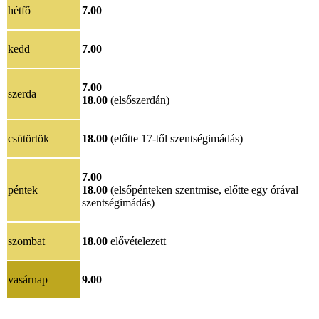
hétfő
7.00
kedd
7.00
7.00
szerda
18.00
(elsőszerdán)
csütörtök
18.00
(előtte 17-től szentségimádás)
7.00
péntek
18.00
(elsőpénteken szentmise, előtte egy órával
szentségimádás)
szombat
18.00
elővételezett
vasárnap
9.00