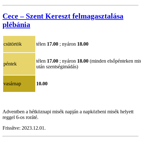
Cece – Szent Kereszt felmagasztalása
plébánia
csütörtök
télen
17.00
; nyáron
18.00
télen
17.00
; nyáron
18.00
(minden elsőpénteken mi
péntek
után szentségimádás)
vasárnap
10.00
Adventben a hétköznapi misék napján a napközbeni misék helyett
reggel 6-os roráté.
Frissítve:
202
3.12.01
.