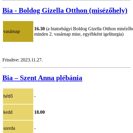
Bia - Boldog Gizella Otthon (misézőhely)
16.30
(a biatorbágyi Boldog Gizella Otthon misézőh
vasárnap
minden 2. vasárnap mise, egyébként igeliturgia)
Frissítve:
2023.11.27.
Bia – Szent Anna plébánia
hétfő
-
kedd
18.00
szerda
-