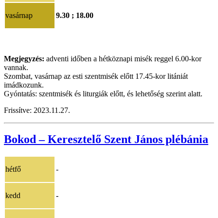
vasárnap
9.30 ; 18.00
Megjegyzés:
adventi időben a hétköznapi misék reggel 6.00-kor
vannak.
Szombat, vasárnap az esti szentmisék előtt 17.45-kor litániát
imádkozunk.
Gyóntatás: szentmisék és liturgiák előtt, és lehetőség szerint alatt.
Frissítve: 2023.11.27.
Bokod – Keresztelő Szent János plébánia
hétfő
-
kedd
-