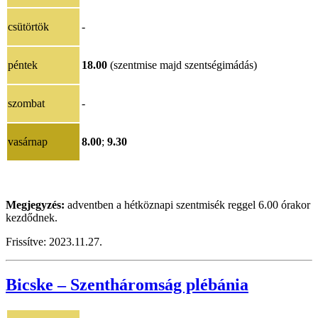
csütörtök
-
péntek
18.00
(szentmise majd szentségimádás)
szombat
-
vasárnap
8.00
;
9.30
Megjegyzés:
adventben a hétköznapi szentmisék reggel 6.00 órakor
kezdődnek.
Frissítve:
2023.11.27.
Bicske – Szentháromság plébánia