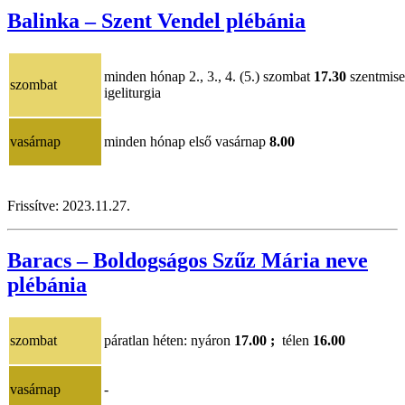
Balinka – Szent Vendel plébánia
minden hónap 2., 3., 4. (5.) szombat
17.30
szentmis
szombat
igeliturgia
vasárnap
minden hónap első vasárnap
8.00
Frissítve:
2023.11.27.
Baracs – Boldogságos Szűz Mária neve
plébánia
szombat
páratlan héten: nyáron
17.00 ;
télen
16.00
vasárnap
-