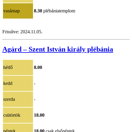
vasárnap
8.30
plébániatemplom
Frissítve: 202
4.11.05.
Agárd – Szent István király plébánia
hétfő
8.00
kedd
-
szerda
-
csütörtök
18.00
péntek
18.00
csak elsőpéntek