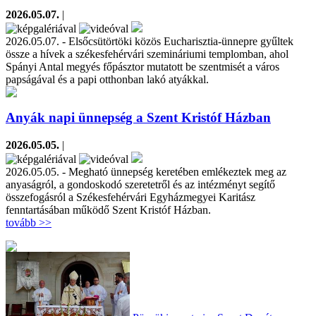
2026.05.07.
|
2026.05.07. - Elsőcsütörtöki közös Eucharisztia-ünnepre gyűltek
össze a hívek a székesfehérvári szemináriumi templomban, ahol
Spányi Antal megyés főpásztor mutatott be szentmisét a város
papságával és a papi otthonban lakó atyákkal.
Anyák napi ünnepség a Szent Kristóf Házban
2026.05.05.
|
2026.05.05. - Megható ünnepség keretében emlékeztek meg az
anyaságról, a gondoskodó szeretetről és az intézményt segítő
összefogásról a Székesfehérvári Egyházmegyei Karitász
fenntartásában működő Szent Kristóf Házban.
tovább >>