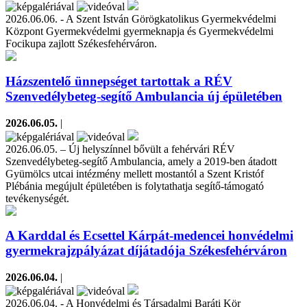
2026.06.06. - A Szent István Görögkatolikus Gyermekvédelmi
Központ Gyermekvédelmi gyermeknapja és Gyermekvédelmi
Focikupa zajlott Székesfehérváron.
Házszentelő ünnepséget tartottak a RÉV
Szenvedélybeteg-segítő Ambulancia új épületében
2026.06.05.
|
2026.06.05. – Új helyszínnel bővült a fehérvári RÉV
Szenvedélybeteg-segítő Ambulancia, amely a 2019-ben átadott
Gyümölcs utcai intézmény mellett mostantól a Szent Kristóf
Plébánia megújult épületében is folytathatja segítő-támogató
tevékenységét.
A Karddal és Ecsettel Kárpát-medencei honvédelmi
gyermekrajzpályázat díjátadója Székesfehérváron
2026.06.04.
|
2026.06.04. - A Honvédelmi és Társadalmi Baráti Kör