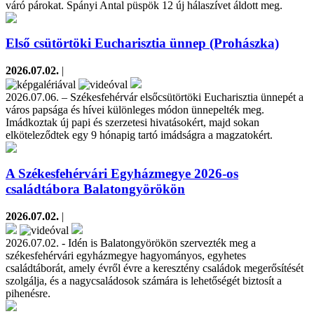
váró párokat. Spányi Antal püspök 12 új hálaszívet áldott meg.
Első csütörtöki Eucharisztia ünnep (Prohászka)
2026.07.02.
|
2026.07.06. – Székesfehérvár elsőcsütörtöki Eucharisztia ünnepét a
város papsága és hívei különleges módon ünnepelték meg.
Imádkoztak új papi és szerzetesi hivatásokért, majd sokan
elköteleződtek egy 9 hónapig tartó imádságra a magzatokért.
A Székesfehérvári Egyházmegye 2026-os
családtábora Balatongyörökön
2026.07.02.
|
2026.07.02. - Idén is Balatongyörökön szervezték meg a
székesfehérvári egyházmegye hagyományos, egyhetes
családtáborát, amely évről évre a keresztény családok megerősítését
szolgálja, és a nagycsaládosok számára is lehetőségét biztosít a
pihenésre.