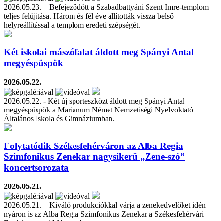
2026.05.23. – Befejeződött a Szabadbattyáni Szent Imre-templom
teljes felújítása. Három és fél éve állították vissza belső
helyreállítással a templom eredeti szépségét.
Két iskolai mászófalat áldott meg Spányi Antal
megyéspüspök
2026.05.22.
|
2026.05.22. - Két új sporteszközt áldott meg Spányi Antal
megyéspüspök a Marianum Német Nemzetiségi Nyelvoktató
Általános Iskola és Gimnáziumban.
Folytatódik Székesfehérváron az Alba Regia
Szimfonikus Zenekar nagysikerű „Zene-szó”
koncertsorozata
2026.05.21.
|
2026.05.21. – Kiváló produkciókkal várja a zenekedvelőket idén
nyáron is az Alba Regia Szimfonikus Zenekar a Székesfehérvári