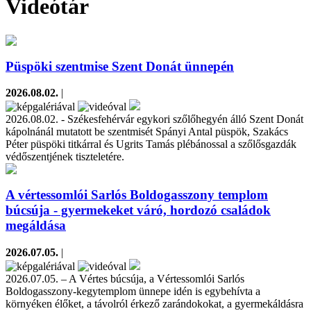
Videótár
Püspöki szentmise Szent Donát ünnepén
2026.08.02.
|
2026.08.02. - Székesfehérvár egykori szőlőhegyén álló Szent Donát
kápolnánál mutatott be szentmisét Spányi Antal püspök, Szakács
Péter püspöki titkárral és Ugrits Tamás plébánossal a szőlősgazdák
védőszentjének tiszteletére.
A vértessomlói Sarlós Boldogasszony templom
búcsúja - gyermekeket váró, hordozó családok
megáldása
2026.07.05.
|
2026.07.05. – A Vértes búcsúja, a Vértessomlói Sarlós
Boldogasszony-kegytemplom ünnepe idén is egybehívta a
környéken élőket, a távolról érkező zarándokokat, a gyermekáldásra