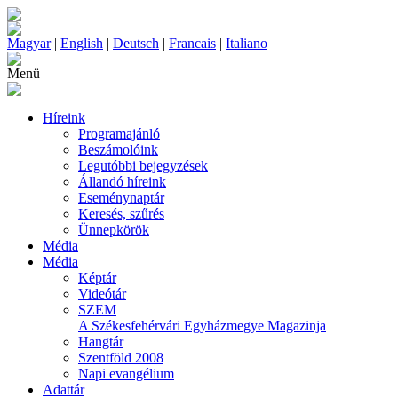
Magyar
|
English
|
Deutsch
|
Francais
|
Italiano
Menü
Híreink
Programajánló
Beszámolóink
Legutóbbi bejegyzések
Állandó híreink
Eseménynaptár
Keresés, szűrés
Ünnepkörök
Média
Média
Képtár
Videótár
SZEM
A Székesfehérvári Egyházmegye Magazinja
Hangtár
Szentföld 2008
Napi evangélium
Adattár