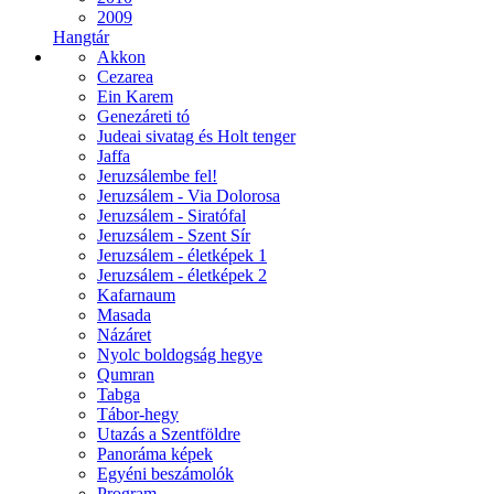
2009
Hangtár
Akkon
Cezarea
Ein Karem
Genezáreti tó
Judeai sivatag és Holt tenger
Jaffa
Jeruzsálembe fel!
Jeruzsálem - Via Dolorosa
Jeruzsálem - Siratófal
Jeruzsálem - Szent Sír
Jeruzsálem - életképek 1
Jeruzsálem - életképek 2
Kafarnaum
Masada
Názáret
Nyolc boldogság hegye
Qumran
Tabga
Tábor-hegy
Utazás a Szentföldre
Panoráma képek
Egyéni beszámolók
Program