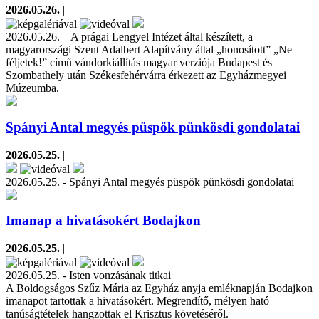
2026.05.26.
|
2026.05.26. – A prágai Lengyel Intézet által készített, a
magyarországi Szent Adalbert Alapítvány által „honosított” „Ne
féljetek!” című vándorkiállítás magyar verziója Budapest és
Szombathely után Székesfehérvárra érkezett az Egyházmegyei
Múzeumba.
Spányi Antal megyés püspök pünkösdi gondolatai
2026.05.25.
|
2026.05.25. - Spányi Antal megyés püspök pünkösdi gondolatai
Imanap a hivatásokért Bodajkon
2026.05.25.
|
2026.05.25. - Isten vonzásának titkai
A Boldogságos Szűz Mária az Egyház anyja emléknapján Bodajkon
imanapot tartottak a hivatásokért. Megrendítő, mélyen ható
tanúságtételek hangzottak el Krisztus követéséről.