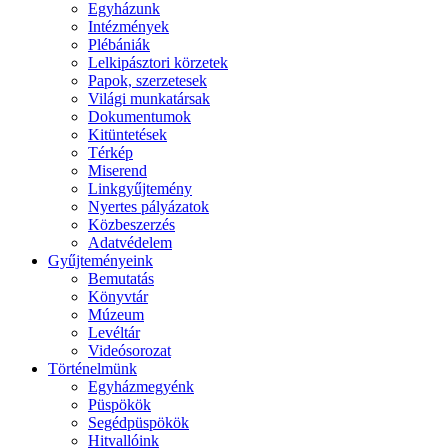
Egyházunk
Intézmények
Plébániák
Lelkipásztori körzetek
Papok, szerzetesek
Világi munkatársak
Dokumentumok
Kitüntetések
Térkép
Miserend
Linkgyűjtemény
Nyertes pályázatok
Közbeszerzés
Adatvédelem
Gyűjteményeink
Bemutatás
Könyvtár
Múzeum
Levéltár
Videósorozat
Történelmünk
Egyházmegyénk
Püspökök
Segédpüspökök
Hitvallóink