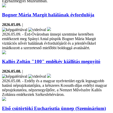
Egyházmegyei Múzeumban.
Bogner Mária Margit halálának évfordulója
2026.05.09.
|
2026.05.09. - Érd-Óvárosban ünnepi szentmise keretében
emlékezett meg Spányi Antal püspök Bogner Mária Margit
vizitációs nővér halálának évfordulójáról és a jelenlévőkkel
imádkozott a szerzetesnő mielőbbi boldoggá avatásáért.
Kallós Zoltán "100" emlékév kiállítás megnyitó
2026.05.08.
|
2026.05.08. - Erdély és a magyar nyelvterület egyik legnagyobb
hatású néprajzkutatójára, a kétszeres Kossuth-díjas erdélyi magyar
néprajzkutatóra, népzenegyűjtőre, a Nemzet Művészére Kallós
Zoltánra emlékeztek Székesfehérváron.
Első csütörtöki Eucharisztia ünnep (Szeminárium)