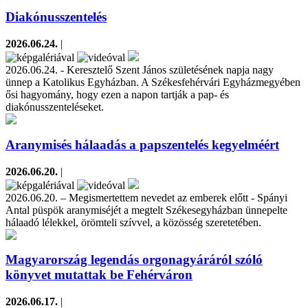
Diakónusszentelés
2026.06.24.
|
2026.06.24. - Keresztelő Szent János születésének napja nagy
ünnep a Katolikus Egyházban. A Székesfehérvári Egyházmegyében
ősi hagyomány, hogy ezen a napon tartják a pap- és
diakónusszenteléseket.
Aranymisés hálaadás a papszentelés kegyelméért
2026.06.20.
|
2026.06.20. – Megismertettem nevedet az emberek előtt - Spányi
Antal püspök aranymiséjét a megtelt Székesegyházban ünnepelte
hálaadó lélekkel, örömteli szívvel, a közösség szeretetében.
Magyarország legendás orgonagyáráról szóló
könyvet mutattak be Fehérváron
2026.06.17.
|