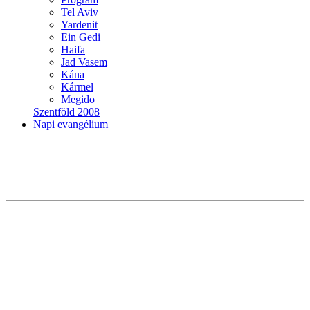
Tel Aviv
Yardenit
Ein Gedi
Haifa
Jad Vasem
Kána
Kármel
Megido
Szentföld 2008
Napi evangélium