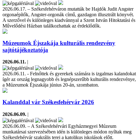
2026.06.17. – Székesfehérváron mutatták be Hajdók Judit Angster
orgonaépítők, Angster-orgonák című, gazdagon illusztrált könyvét.
A szerzővel és különleges kiadvánnyal a Szent István Hitoktatási és
Művelődési Házban találkozhattak az érdeklődők.
Múzeumok Éjszakája kulturális rendezvény
sajtótájékoztatója
2026.06.11.
|
2026.06.11. - Felnőttek és gyerekek számára is izgalmas kalandokat
ígér az ország legnagyobb és legnépszerűbb kulturális rendezvénye,
a Múzeumok Éjszakája június 20-án, szombaton.
Kalanddal vár Székesfehérvár 2026
2026.06.09.
|
2026.06.09. – A Székesfehérvári Egyházmegyei Múzeum
munkatársai szervezésében idén is különleges módon nyíltak meg
Székesfehérvár szakrális terei a katolikus iskolások előtt.