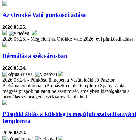
Az Örökké Való pünkösdi adása
2026.05.25.
|
2026.05.25. - Megjelent az Örökké Való 2026. évi pünkösdi adása.
Bérmálás a székvárosban
2026.05.24.
|
2026.05.24. - Pünkösd ünnepén a Vasútvidéki Jó Pásztor
Plébániatemplomban (Prohászka emléktemplom) Spányi Antal
megyés püspök mutatott be szentmisét, amelyben kiszolgáltatta a
bérmálás szentségét a székváros fiataljainak.
Püspöki áldás a külsőleg is megújult szabadbattyáni
templomra
2026.05.23.
|