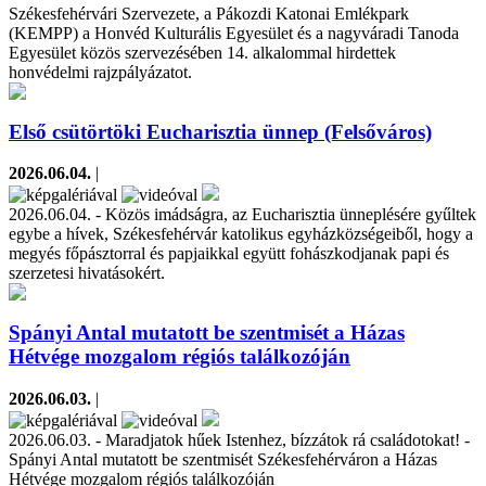
Székesfehérvári Szervezete, a Pákozdi Katonai Emlékpark
(KEMPP) a Honvéd Kulturális Egyesület és a nagyváradi Tanoda
Egyesület közös szervezésében 14. alkalommal hirdettek
honvédelmi rajzpályázatot.
Első csütörtöki Eucharisztia ünnep (Felsőváros)
2026.06.04.
|
2026.06.04. - Közös imádságra, az Eucharisztia ünneplésére gyűltek
egybe a hívek, Székesfehérvár katolikus egyházközségeiből, hogy a
megyés főpásztorral és papjaikkal együtt fohászkodjanak papi és
szerzetesi hivatásokért.
Spányi Antal mutatott be szentmisét a Házas
Hétvége mozgalom régiós találkozóján
2026.06.03.
|
2026.06.03. - Maradjatok hűek Istenhez, bízzátok rá családotokat! -
Spányi Antal mutatott be szentmisét Székesfehérváron a Házas
Hétvége mozgalom régiós találkozóján