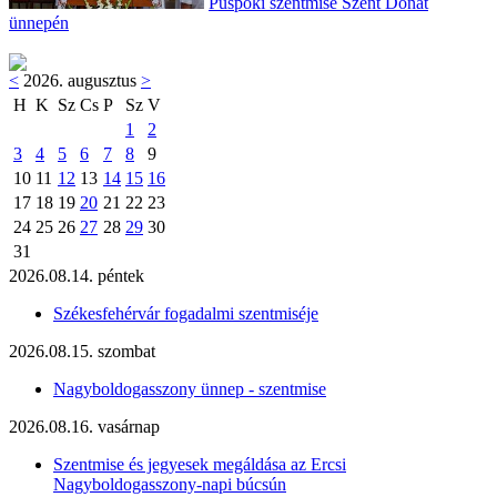
Püspöki szentmise Szent Donát
ünnepén
<
2026. augusztus
>
H
K
Sz
Cs
P
Sz
V
1
2
3
4
5
6
7
8
9
10
11
12
13
14
15
16
17
18
19
20
21
22
23
24
25
26
27
28
29
30
31
2026.08.14. péntek
Székesfehérvár fogadalmi szentmiséje
2026.08.15. szombat
Nagyboldogasszony ünnep - szentmise
2026.08.16. vasárnap
Szentmise és jegyesek megáldása az Ercsi
Nagyboldogasszony-napi búcsún