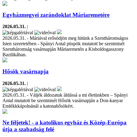
Egyházmegyei zarándoklat Máriaremetére
2026.05.31.
|
2026.05.31. - Máriával erősödjön meg hitünk a Szentháromságos
Isten szeretetében - Spányi Antal püspök mutatott be szentmisét
Szentháromság vasárnapján Máriaremetén a Kisboldogasszony
Bazilikában.
Hősök vasárnapja
2026.05.31.
|
2026.05.31. - Váljék áldozatuk áldássá a mi életünkben – Spányi
Antal mutatott be szentmisét Hősök vasárnapján a Don-kanyar
Emlékkkápolnánál a katonahősökért.
Ne féljetek! - a katolikus egyház és Közép-Európa
útja a szabadság felé