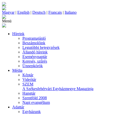
Magyar
|
English
|
Deutsch
|
Francais
|
Italiano
Menü
Híreink
Programajánló
Beszámolóink
Legutóbbi bejegyzések
Állandó híreink
Eseménynaptár
Keresés, szűrés
Ünnepkörök
Média
Képtár
Videótár
SZEM
A Székesfehérvári Egyházmegye Magazinja
Hangtár
Szentföld 2008
Napi evangélium
Adattár
Egyházunk