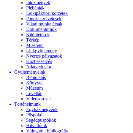
Intézmények
Plébániák
Lelkipásztori körzetek
Papok, szerzetesek
Világi munkatársak
Dokumentumok
Kitüntetések
Térkép
Miserend
Linkgyűjtemény
Nyertes pályázatok
Közbeszerzés
Adatvédelem
Gyűjteményeink
Bemutatás
Könyvtár
Múzeum
Levéltár
Videósorozat
Történelmünk
Egyházmegyénk
Püspökök
Segédpüspökök
Hitvallóink
Válogatott bibliográfia