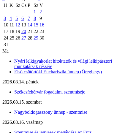
H
K
Sz
Cs
P
Sz
V
1
2
3
4
5
6
7
8
9
10
11
12
13
14
15
16
17
18
19
20
21
22
23
24
25
26
27
28
29
30
31
Ma
Nyári lelkigyakorlat hitoktatók és világi lelkipásztori
munkatársak részére
Első csütörtöki Eucharisztia ünnep (Öreghegy)
2026.08.14. péntek
Székesfehérvár fogadalmi szentmiséje
2026.08.15. szombat
Nagyboldogasszony ünnep - szentmise
2026.08.16. vasárnap
Szentmise és jegyesek megáldása az Ercsi