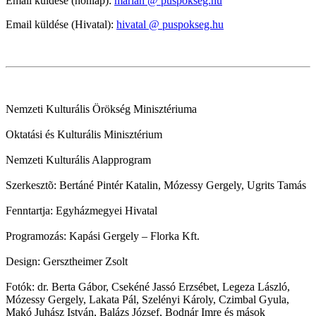
Email küldése (honlap):
marian @ puspokseg.hu
Email küldése (Hivatal):
hivatal @ puspokseg.hu
Nemzeti Kulturális Örökség Minisztériuma
Oktatási és Kulturális Minisztérium
Nemzeti Kulturális Alapprogram
Szerkesztõ: Bertáné Pintér Katalin, Mózessy Gergely, Ugrits Tamás
Fenntartja: Egyházmegyei Hivatal
Programozás: Kapási Gergely – Florka Kft.
Design: Gersztheimer Zsolt
Fotók: dr. Berta Gábor, Csekéné Jassó Erzsébet, Legeza László,
Mózessy Gergely, Lakata Pál, Szelényi Károly, Czimbal Gyula,
Makó Juhász István, Balázs József, Bodnár Imre és mások