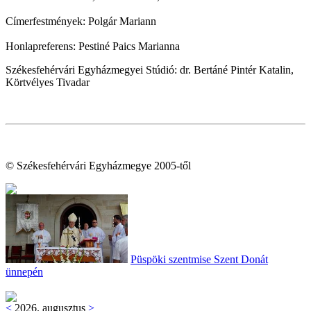
Címerfestmények: Polgár Mariann
Honlapreferens: Pestiné Paics Marianna
Székesfehérvári Egyházmegyei Stúdió: dr. Bertáné Pintér Katalin,
Körtvélyes Tivadar
© Székesfehérvári Egyházmegye 2005-től
Püspöki szentmise Szent Donát
ünnepén
<
2026. augusztus
>