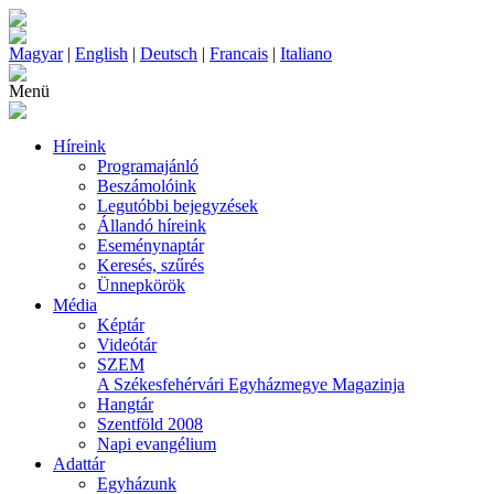
Magyar
|
English
|
Deutsch
|
Francais
|
Italiano
Menü
Híreink
Programajánló
Beszámolóink
Legutóbbi bejegyzések
Állandó híreink
Eseménynaptár
Keresés, szűrés
Ünnepkörök
Média
Képtár
Videótár
SZEM
A Székesfehérvári Egyházmegye Magazinja
Hangtár
Szentföld 2008
Napi evangélium
Adattár
Egyházunk