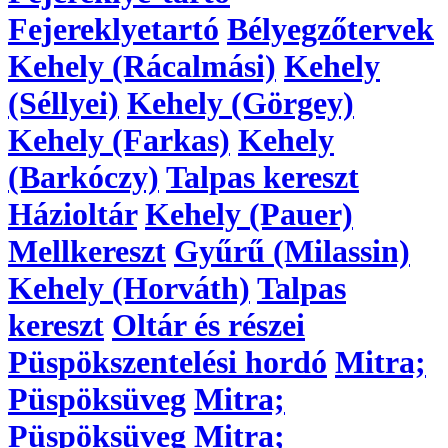
Fejereklyetartó
Bélyegzőtervek
Kehely (Rácalmási)
Kehely
(Séllyei)
Kehely (Görgey)
Kehely (Farkas)
Kehely
(Barkóczy)
Talpas kereszt
Házioltár
Kehely (Pauer)
Mellkereszt
Gyűrű (Milassin)
Kehely (Horváth)
Talpas
kereszt
Oltár és részei
Püspökszentelési hordó
Mitra;
Püspöksüveg
Mitra;
Püspöksüveg
Mitra;