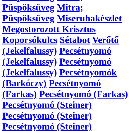
Püspöksüveg
Mitra;
Püspöksüveg
Miseruhakészlet
Megostorozott Krisztus
Koporsókulcs
Sétabot
Verőtő
(Jekelfalussy)
Pecsétnyomó
(Jekelfalussy)
Pecsétnyomó
(Jekelfalussy)
Pecsétnyomók
(Barkóczy)
Pecsétnyomó
(Farkas)
Pecsétnyomó (Farkas)
Pecsétnyomó (Steiner)
Pecsétnyomó (Steiner)
Pecsétnyomó (Steiner)