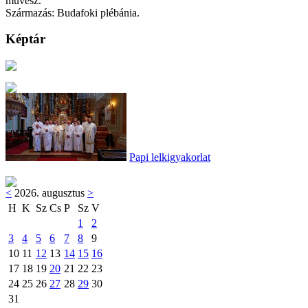
művész.
Származás: Budafoki plébánia.
Képtár
Papi lelkigyakorlat
<
2026. augusztus
>
H
K
Sz
Cs
P
Sz
V
1
2
3
4
5
6
7
8
9
10
11
12
13
14
15
16
17
18
19
20
21
22
23
24
25
26
27
28
29
30
31