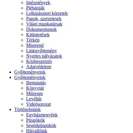
Intézmények
Plébániák
Lelkipásztori körzetek
Papok, szerzetesek
Világi munkatársak
Dokumentumok
Kitüntetések
Térkép
Miserend
Linkgyűjtemény
Nyertes pályázatok
Közbeszerzés
Adatvédelem
Gyűjteményeink
Gyűjteményeink
Bemutatás
Könyvtár
Múzeum
Levéltár
Videósorozat
Történelmünk
Egyházmegyénk
Püspökök
Segédpüspökök
Hitvallóink