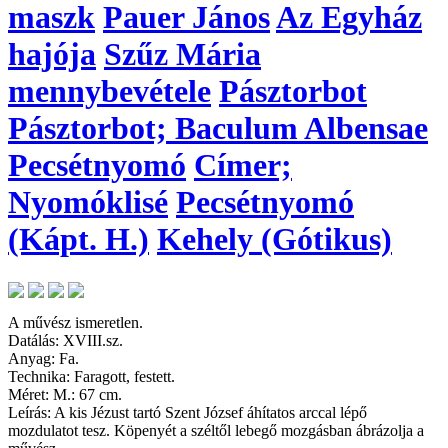
maszk
Pauer János
Az Egyház
hajója
Szűz Mária
mennybevétele
Pásztorbot
Pásztorbot; Baculum Albensae
Pecsétnyomó
Címer;
Nyomóklisé
Pecsétnyomó
(Kápt. H.)
Kehely (Gótikus)
A művész ismeretlen.
Datálás: XVIII.sz.
Anyag: Fa.
Technika: Faragott, festett.
Méret: M.: 67 cm.
Leírás: A kis Jézust tartó Szent József áhítatos arccal lépő
mozdulatot tesz. Köpenyét a széltől lebegő mozgásban ábrázolja a