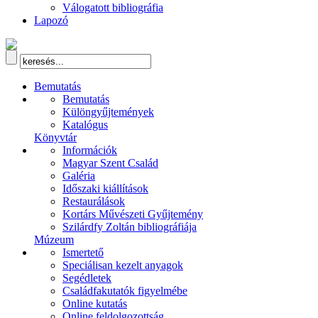
Válogatott bibliográfia
Lapozó
Bemutatás
Bemutatás
Különgyűjtemények
Katalógus
Könyvtár
Információk
Magyar Szent Család
Galéria
Időszaki kiállítások
Restaurálások
Kortárs Művészeti Gyűjtemény
Szilárdfy Zoltán bibliográfiája
Múzeum
Ismertető
Speciálisan kezelt anyagok
Segédletek
Családfakutatók figyelmébe
Online kutatás
Online feldolgozottság