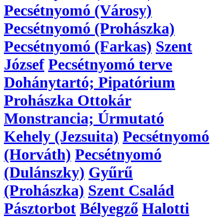
Pecsétnyomó (Városy)
Pecsétnyomó (Prohászka)
Pecsétnyomó (Farkas)
Szent
József
Pecsétnyomó terve
Dohánytartó; Pipatórium
Prohászka Ottokár
Monstrancia; Úrmutató
Kehely (Jezsuita)
Pecsétnyomó
(Horváth)
Pecsétnyomó
(Dulánszky)
Gyűrű
(Prohászka)
Szent Család
Pásztorbot
Bélyegző
Halotti