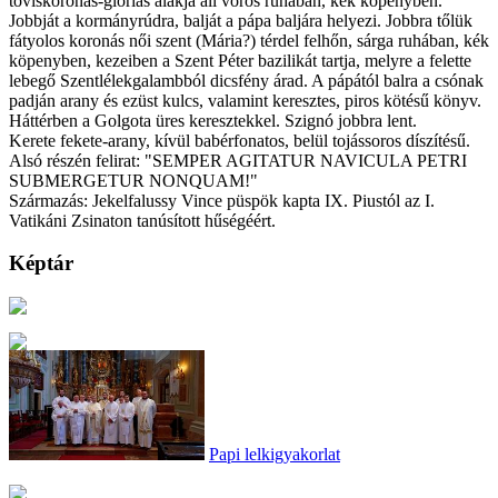
töviskoronás-glóriás alakja áll vörös ruhában, kék köpenyben.
Jobbját a kormányrúdra, balját a pápa baljára helyezi. Jobbra tőlük
fátyolos koronás női szent (Mária?) térdel felhőn, sárga ruhában, kék
köpenyben, kezeiben a Szent Péter bazilikát tartja, melyre a felette
lebegő Szentlélekgalambból dicsfény árad. A pápától balra a csónak
padján arany és ezüst kulcs, valamint keresztes, piros kötésű könyv.
Háttérben a Golgota üres keresztekkel. Szignó jobbra lent.
Kerete fekete-arany, kívül babérfonatos, belül tojássoros díszítésű.
Alsó részén felirat: "SEMPER AGITATUR NAVICULA PETRI
SUBMERGETUR NONQUAM!"
Származás: Jekelfalussy Vince püspök kapta IX. Piustól az I.
Vatikáni Zsinaton tanúsított hűségéért.
Képtár
Papi lelkigyakorlat