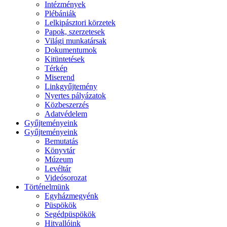
Intézmények
Plébániák
Lelkipásztori körzetek
Papok, szerzetesek
Világi munkatársak
Dokumentumok
Kitüntetések
Térkép
Miserend
Linkgyűjtemény
Nyertes pályázatok
Közbeszerzés
Adatvédelem
Gyűjteményeink
Gyűjteményeink
Bemutatás
Könyvtár
Múzeum
Levéltár
Videósorozat
Történelmünk
Egyházmegyénk
Püspökök
Segédpüspökök
Hitvallóink