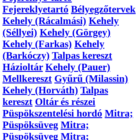
Fejereklyetartó
Bélyegzőtervek
Kehely (Rácalmási)
Kehely
(Séllyei)
Kehely (Görgey)
Kehely (Farkas)
Kehely
(Barkóczy)
Talpas kereszt
Házioltár
Kehely (Pauer)
Mellkereszt
Gyűrű (Milassin)
Kehely (Horváth)
Talpas
kereszt
Oltár és részei
Püspökszentelési hordó
Mitra;
Püspöksüveg
Mitra;
Püspöksüveg
Mitra;