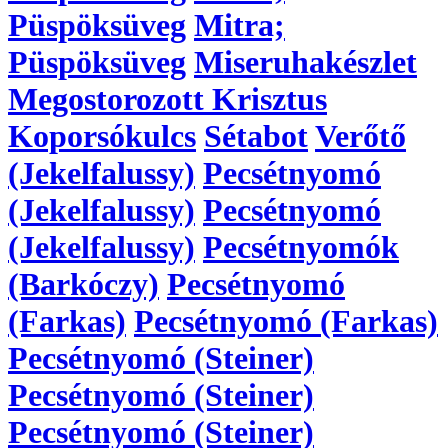
Püspöksüveg
Mitra;
Püspöksüveg
Miseruhakészlet
Megostorozott Krisztus
Koporsókulcs
Sétabot
Verőtő
(Jekelfalussy)
Pecsétnyomó
(Jekelfalussy)
Pecsétnyomó
(Jekelfalussy)
Pecsétnyomók
(Barkóczy)
Pecsétnyomó
(Farkas)
Pecsétnyomó (Farkas)
Pecsétnyomó (Steiner)
Pecsétnyomó (Steiner)
Pecsétnyomó (Steiner)