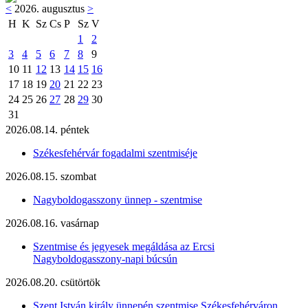
<
2026. augusztus
>
H
K
Sz
Cs
P
Sz
V
1
2
3
4
5
6
7
8
9
10
11
12
13
14
15
16
17
18
19
20
21
22
23
24
25
26
27
28
29
30
31
2026.08.14. péntek
Székesfehérvár fogadalmi szentmiséje
2026.08.15. szombat
Nagyboldogasszony ünnep - szentmise
2026.08.16. vasárnap
Szentmise és jegyesek megáldása az Ercsi
Nagyboldogasszony-napi búcsún
2026.08.20. csütörtök
Szent István király ünnepén szentmise Székesfehérváron