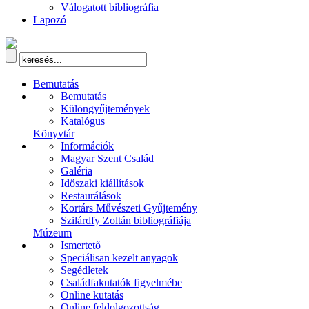
Válogatott bibliográfia
Lapozó
Bemutatás
Bemutatás
Különgyűjtemények
Katalógus
Könyvtár
Információk
Magyar Szent Család
Galéria
Időszaki kiállítások
Restaurálások
Kortárs Művészeti Gyűjtemény
Szilárdfy Zoltán bibliográfiája
Múzeum
Ismertető
Speciálisan kezelt anyagok
Segédletek
Családfakutatók figyelmébe
Online kutatás
Online feldolgozottság