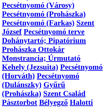
Pecsétnyomó (Városy)
Pecsétnyomó (Prohászka)
Pecsétnyomó (Farkas)
Szent
József
Pecsétnyomó terve
Dohánytartó; Pipatórium
Prohászka Ottokár
Monstrancia; Úrmutató
Kehely (Jezsuita)
Pecsétnyomó
(Horváth)
Pecsétnyomó
(Dulánszky)
Gyűrű
(Prohászka)
Szent Család
Pásztorbot
Bélyegző
Halotti