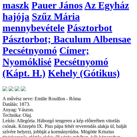
maszk
Pauer János
Az Egyház
hajója
Szűz Mária
mennybevétele
Pásztorbot
Pásztorbot; Baculum Albensae
Pecsétnyomó
Címer;
Nyomóklisé
Pecsétnyomó
(Kápt. H.)
Kehely (Gótikus)
A művész neve: Emilie Rouillon - Róma
Datálás: 1873.
Anyag: Vászon.
Technika: Olaj.
Leírás: Allegória. Háborgó tengeren a kép előterében vitorlás
csónak. Közepén IX. Pius pápa fehér reverendás alakja ül, balját
szívére helyezi, jobbját a kormányrúdra. Mögötte Krisztus