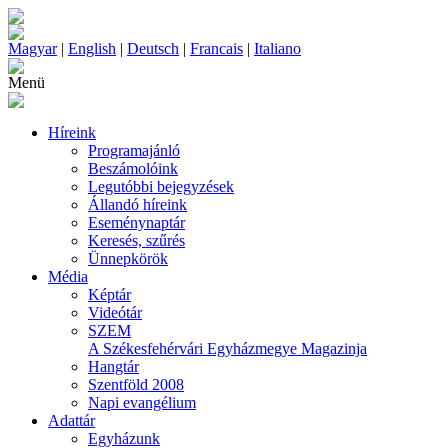
Magyar
|
English
|
Deutsch
|
Francais
|
Italiano
Menü
Híreink
Programajánló
Beszámolóink
Legutóbbi bejegyzések
Állandó híreink
Eseménynaptár
Keresés, szűrés
Ünnepkörök
Média
Képtár
Videótár
SZEM
A Székesfehérvári Egyházmegye Magazinja
Hangtár
Szentföld 2008
Napi evangélium
Adattár
Egyházunk