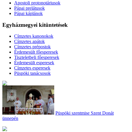
Apostoli protonotáriusok
Pápai prelátusok
Pápai káplánok
Egyházmegyei kitüntetések
Címzetes kanonokok
Címzetes apátok
Címzetes prépostok
Érdemesült főesperesek
Tiszteletbeli főesperesek
Érdemesült esperesek
Címzetes esperesek
Püspöki tanácsosok
Püspöki szentmise Szent Donát
ünnepén