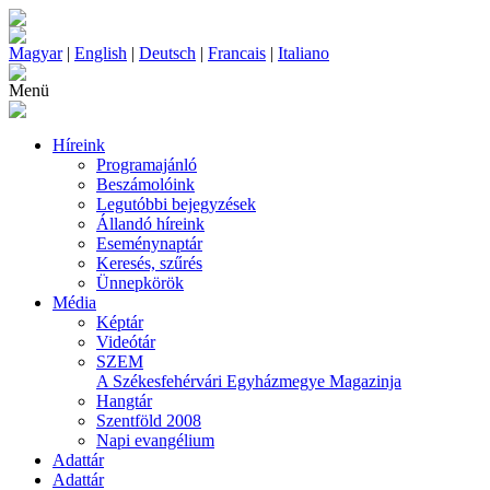
Magyar
|
English
|
Deutsch
|
Francais
|
Italiano
Menü
Híreink
Programajánló
Beszámolóink
Legutóbbi bejegyzések
Állandó híreink
Eseménynaptár
Keresés, szűrés
Ünnepkörök
Média
Képtár
Videótár
SZEM
A Székesfehérvári Egyházmegye Magazinja
Hangtár
Szentföld 2008
Napi evangélium
Adattár
Adattár