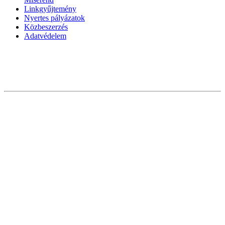
Linkgyűjtemény
Nyertes pályázatok
Közbeszerzés
Adatvédelem