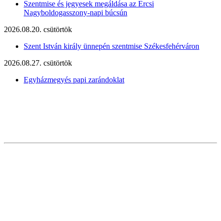
Szentmise és jegyesek megáldása az Ercsi
Nagyboldogasszony-napi búcsún
2026.08.20. csütörtök
Szent István király ünnepén szentmise Székesfehérváron
2026.08.27. csütörtök
Egyházmegyés papi zarándoklat