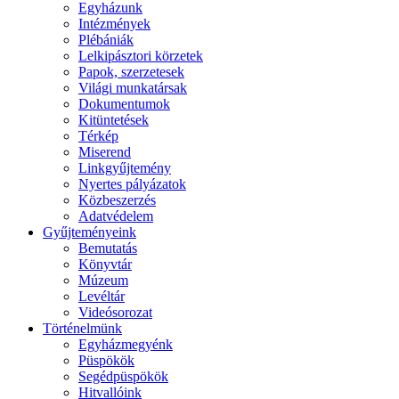
Egyházunk
Intézmények
Plébániák
Lelkipásztori körzetek
Papok, szerzetesek
Világi munkatársak
Dokumentumok
Kitüntetések
Térkép
Miserend
Linkgyűjtemény
Nyertes pályázatok
Közbeszerzés
Adatvédelem
Gyűjteményeink
Bemutatás
Könyvtár
Múzeum
Levéltár
Videósorozat
Történelmünk
Egyházmegyénk
Püspökök
Segédpüspökök
Hitvallóink