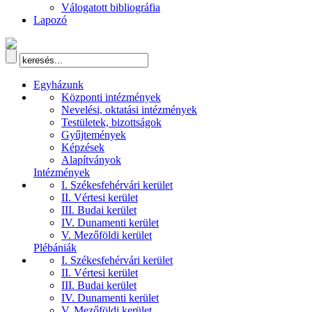
Válogatott bibliográfia
Lapozó
Egyházunk
Központi intézmények
Nevelési, oktatási intézmények
Testületek, bizottságok
Gyűjtemények
Képzések
Alapítványok
Intézmények
I. Székesfehérvári kerület
II. Vértesi kerület
III. Budai kerület
IV. Dunamenti kerület
V. Mezőföldi kerület
Plébániák
I. Székesfehérvári kerület
II. Vértesi kerület
III. Budai kerület
IV. Dunamenti kerület
V. Mezőföldi kerület