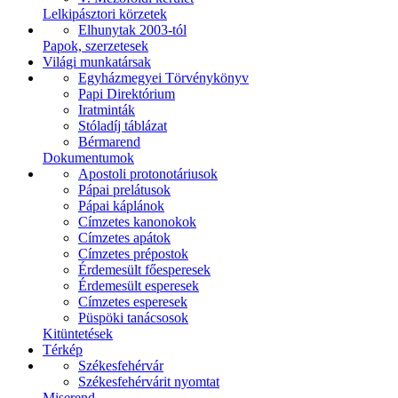
Lelkipásztori körzetek
Elhunytak 2003-tól
Papok, szerzetesek
Világi munkatársak
Egyházmegyei Törvénykönyv
Papi Direktórium
Iratminták
Stóladíj táblázat
Bérmarend
Dokumentumok
Apostoli protonotáriusok
Pápai prelátusok
Pápai káplánok
Címzetes kanonokok
Címzetes apátok
Címzetes prépostok
Érdemesült főesperesek
Érdemesült esperesek
Címzetes esperesek
Püspöki tanácsosok
Kitüntetések
Térkép
Székesfehérvár
Székesfehérvárit nyomtat
Miserend