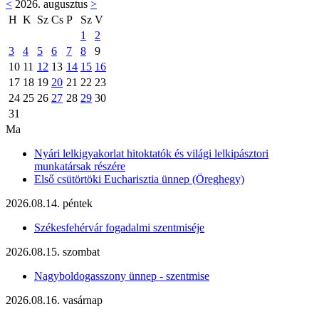
<
2026. augusztus
>
H
K
Sz
Cs
P
Sz
V
1
2
3
4
5
6
7
8
9
10
11
12
13
14
15
16
17
18
19
20
21
22
23
24
25
26
27
28
29
30
31
Ma
Nyári lelkigyakorlat hitoktatók és világi lelkipásztori
munkatársak részére
Első csütörtöki Eucharisztia ünnep (Öreghegy)
2026.08.14. péntek
Székesfehérvár fogadalmi szentmiséje
2026.08.15. szombat
Nagyboldogasszony ünnep - szentmise
2026.08.16. vasárnap