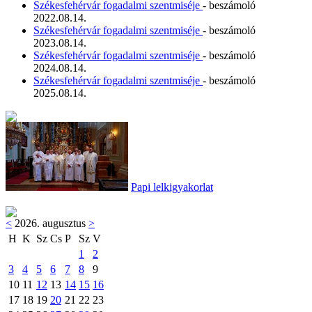
Székesfehérvár fogadalmi szentmiséje
- beszámoló
2022.08.14.
Székesfehérvár fogadalmi szentmiséje
- beszámoló
2023.08.14.
Székesfehérvár fogadalmi szentmiséje
- beszámoló
2024.08.14.
Székesfehérvár fogadalmi szentmiséje
- beszámoló
2025.08.14.
Papi lelkigyakorlat
<
2026. augusztus
>
H
K
Sz
Cs
P
Sz
V
1
2
3
4
5
6
7
8
9
10
11
12
13
14
15
16
17
18
19
20
21
22
23