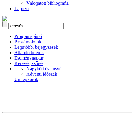
Válogatott bibliográfia
Lapozó
Programajánló
Beszámolóink
Legutóbbi bejegyzések
Állandó híreink
Eseménynaptár
Keresés, szűrés
Nagyböjt és húsvét
Adventi időszak
Ünnepkörök