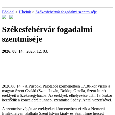
Főoldal
>
Híreink
>
Székesfehérvár fogadalmi szentmiséje
Székesfehérvár fogadalmi
szentmiséje
2026. 08. 14.
| 2025. 12. 03.
2026.08.14. - A Püspöki Palotából körmenetben 17.30-kor viszik a
magyar Szent Család (Szent István, Boldog Gizella, Szent Imre)
ereklyéit a Székesegyházba. Az ereklyék elhelyezése után 18 órakor
kezdődik a koncelebrált ünnepi szentmise Spányi Antal vezetésével.
A szentmise végén az ereklyéket körmenetben viszik a Nemzeti
Emlékhelyen található Szent István király és Szent Imre herceg