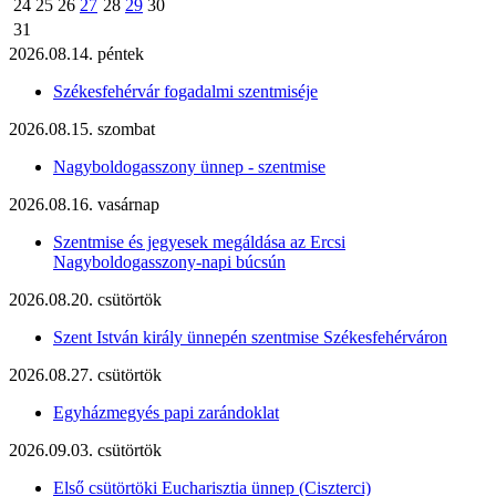
24
25
26
27
28
29
30
31
2026.08.14. péntek
Székesfehérvár fogadalmi szentmiséje
2026.08.15. szombat
Nagyboldogasszony ünnep - szentmise
2026.08.16. vasárnap
Szentmise és jegyesek megáldása az Ercsi
Nagyboldogasszony-napi búcsún
2026.08.20. csütörtök
Szent István király ünnepén szentmise Székesfehérváron
2026.08.27. csütörtök
Egyházmegyés papi zarándoklat
2026.09.03. csütörtök
Első csütörtöki Eucharisztia ünnep (Ciszterci)