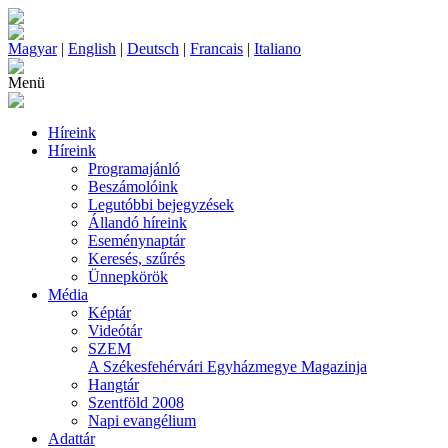
Magyar
|
English
|
Deutsch
|
Francais
|
Italiano
Menü
Híreink
Híreink
Programajánló
Beszámolóink
Legutóbbi bejegyzések
Állandó híreink
Eseménynaptár
Keresés, szűrés
Ünnepkörök
Média
Képtár
Videótár
SZEM
A Székesfehérvári Egyházmegye Magazinja
Hangtár
Szentföld 2008
Napi evangélium
Adattár