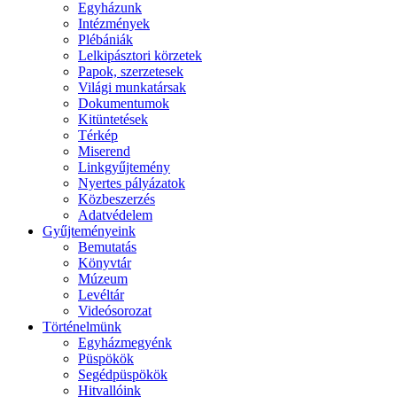
Egyházunk
Intézmények
Plébániák
Lelkipásztori körzetek
Papok, szerzetesek
Világi munkatársak
Dokumentumok
Kitüntetések
Térkép
Miserend
Linkgyűjtemény
Nyertes pályázatok
Közbeszerzés
Adatvédelem
Gyűjteményeink
Bemutatás
Könyvtár
Múzeum
Levéltár
Videósorozat
Történelmünk
Egyházmegyénk
Püspökök
Segédpüspökök
Hitvallóink