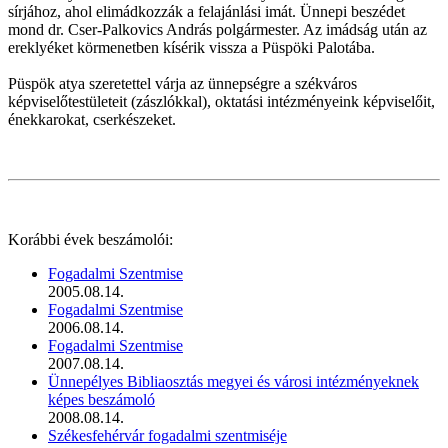
sírjához, ahol elimádkozzák a felajánlási imát. Ünnepi beszédet
mond dr. Cser-Palkovics András polgármester. Az imádság után az
ereklyéket körmenetben kísérik vissza a Püspöki Palotába.
Püspök atya szeretettel várja az ünnepségre a székváros
képviselőtestületeit (zászlókkal), oktatási intézményeink képviselőit,
énekkarokat, cserkészeket.
Korábbi évek beszámolói:
Fogadalmi Szentmise
2005.08.14.
Fogadalmi Szentmise
2006.08.14.
Fogadalmi Szentmise
2007.08.14.
Ünnepélyes Bibliaosztás megyei és városi intézményeknek
képes beszámoló
2008.08.14.
Székesfehérvár fogadalmi szentmiséje