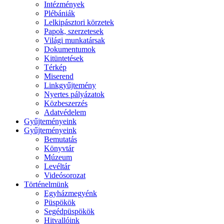
Intézmények
Plébániák
Lelkipásztori körzetek
Papok, szerzetesek
Világi munkatársak
Dokumentumok
Kitüntetések
Térkép
Miserend
Linkgyűjtemény
Nyertes pályázatok
Közbeszerzés
Adatvédelem
Gyűjteményeink
Gyűjteményeink
Bemutatás
Könyvtár
Múzeum
Levéltár
Videósorozat
Történelmünk
Egyházmegyénk
Püspökök
Segédpüspökök
Hitvallóink