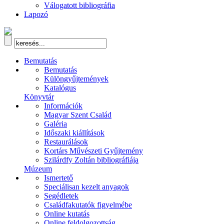
Válogatott bibliográfia
Lapozó
Bemutatás
Bemutatás
Különgyűjtemények
Katalógus
Könyvtár
Információk
Magyar Szent Család
Galéria
Időszaki kiállítások
Restaurálások
Kortárs Művészeti Gyűjtemény
Szilárdfy Zoltán bibliográfiája
Múzeum
Ismertető
Speciálisan kezelt anyagok
Segédletek
Családfakutatók figyelmébe
Online kutatás
Online feldolgozottság