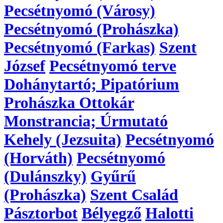
Pecsétnyomó (Városy)
Pecsétnyomó (Prohászka)
Pecsétnyomó (Farkas)
Szent
József
Pecsétnyomó terve
Dohánytartó; Pipatórium
Prohászka Ottokár
Monstrancia; Úrmutató
Kehely (Jezsuita)
Pecsétnyomó
(Horváth)
Pecsétnyomó
(Dulánszky)
Gyűrű
(Prohászka)
Szent Család
Pásztorbot
Bélyegző
Halotti