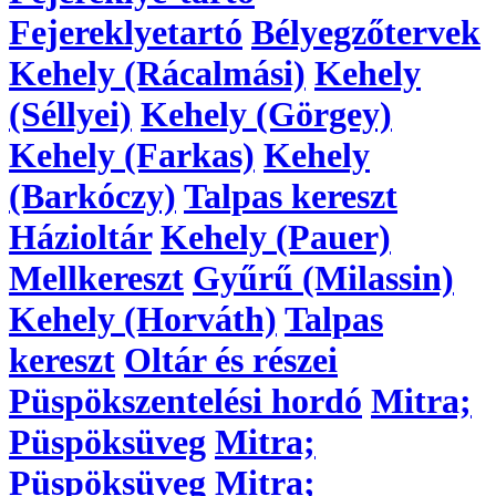
Fejereklyetartó
Bélyegzőtervek
Kehely (Rácalmási)
Kehely
(Séllyei)
Kehely (Görgey)
Kehely (Farkas)
Kehely
(Barkóczy)
Talpas kereszt
Házioltár
Kehely (Pauer)
Mellkereszt
Gyűrű (Milassin)
Kehely (Horváth)
Talpas
kereszt
Oltár és részei
Püspökszentelési hordó
Mitra;
Püspöksüveg
Mitra;
Püspöksüveg
Mitra;