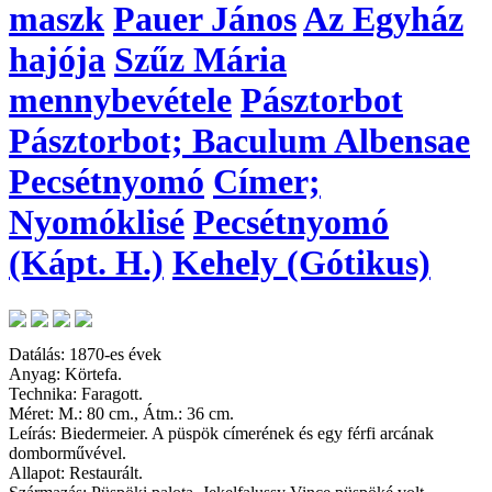
maszk
Pauer János
Az Egyház
hajója
Szűz Mária
mennybevétele
Pásztorbot
Pásztorbot; Baculum Albensae
Pecsétnyomó
Címer;
Nyomóklisé
Pecsétnyomó
(Kápt. H.)
Kehely (Gótikus)
Datálás: 1870-es évek
Anyag: Körtefa.
Technika: Faragott.
Méret: M.: 80 cm., Átm.: 36 cm.
Leírás: Biedermeier. A püspök címerének és egy férfi arcának
domborművével.
Allapot: Restaurált.