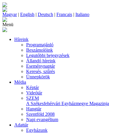
Magyar
|
English
|
Deutsch
|
Francais
|
Italiano
Menü
Híreink
Programajánló
Beszámolóink
Legutóbbi bejegyzések
Állandó híreink
Eseménynaptár
Keresés, szűrés
Ünnepkörök
Média
Képtár
Videótár
SZEM
A Székesfehérvári Egyházmegye Magazinja
Hangtár
Szentföld 2008
Napi evangélium
Adattár
Egyházunk