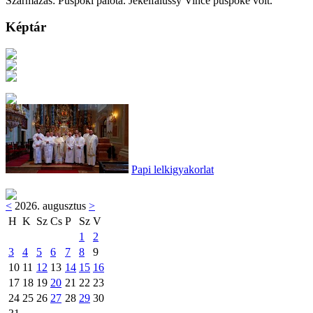
Származás: Püspöki palota. Jekelfalussy Vince püspöké volt.
Képtár
Papi lelkigyakorlat
<
2026. augusztus
>
H
K
Sz
Cs
P
Sz
V
1
2
3
4
5
6
7
8
9
10
11
12
13
14
15
16
17
18
19
20
21
22
23
24
25
26
27
28
29
30