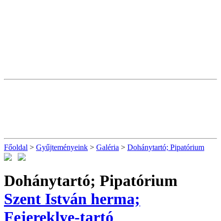
Főoldal
>
Gyűjteményeink
>
Galéria
>
Dohánytartó; Pipatórium
Dohánytartó; Pipatórium
Szent István herma;
Fejereklye-tartó