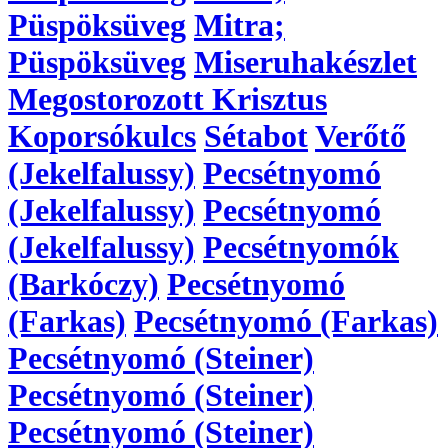
Püspöksüveg
Mitra;
Püspöksüveg
Miseruhakészlet
Megostorozott Krisztus
Koporsókulcs
Sétabot
Verőtő
(Jekelfalussy)
Pecsétnyomó
(Jekelfalussy)
Pecsétnyomó
(Jekelfalussy)
Pecsétnyomók
(Barkóczy)
Pecsétnyomó
(Farkas)
Pecsétnyomó (Farkas)
Pecsétnyomó (Steiner)
Pecsétnyomó (Steiner)
Pecsétnyomó (Steiner)