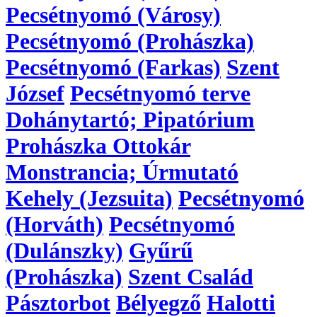
Pecsétnyomó (Városy)
Pecsétnyomó (Prohászka)
Pecsétnyomó (Farkas)
Szent
József
Pecsétnyomó terve
Dohánytartó; Pipatórium
Prohászka Ottokár
Monstrancia; Úrmutató
Kehely (Jezsuita)
Pecsétnyomó
(Horváth)
Pecsétnyomó
(Dulánszky)
Gyűrű
(Prohászka)
Szent Család
Pásztorbot
Bélyegző
Halotti