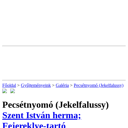
Főoldal
>
Gyűjteményeink
>
Galéria
>
Pecsétnyomó (Jekelfalussy)
Pecsétnyomó (Jekelfalussy)
Szent István herma;
Fejereklye-tartó