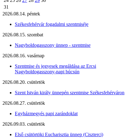
24
25
26
27
28
29
30
31
2026.08.14. péntek
Székesfehérvár fogadalmi szentmiséje
2026.08.15. szombat
Nagyboldogasszony ünnep - szentmise
2026.08.16. vasárnap
Szentmise és jegyesek megáldása az Ercsi
Nagyboldogasszony-napi búcsún
2026.08.20. csütörtök
Szent István király ünnepén szentmise Székesfehérváron
2026.08.27. csütörtök
Egyházmegyés papi zarándoklat
2026.09.03. csütörtök
Első csütörtöki Eucharisztia ünnep (Ciszterci)