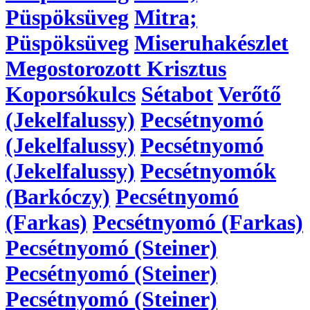
Püspöksüveg
Mitra;
Püspöksüveg
Miseruhakészlet
Megostorozott Krisztus
Koporsókulcs
Sétabot
Verőtő
(Jekelfalussy)
Pecsétnyomó
(Jekelfalussy)
Pecsétnyomó
(Jekelfalussy)
Pecsétnyomók
(Barkóczy)
Pecsétnyomó
(Farkas)
Pecsétnyomó (Farkas)
Pecsétnyomó (Steiner)
Pecsétnyomó (Steiner)
Pecsétnyomó (Steiner)