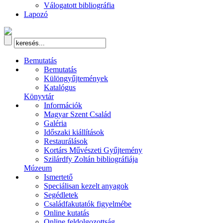
Válogatott bibliográfia
Lapozó
Bemutatás
Bemutatás
Különgyűjtemények
Katalógus
Könyvtár
Információk
Magyar Szent Család
Galéria
Időszaki kiállítások
Restaurálások
Kortárs Művészeti Gyűjtemény
Szilárdfy Zoltán bibliográfiája
Múzeum
Ismertető
Speciálisan kezelt anyagok
Segédletek
Családfakutatók figyelmébe
Online kutatás
Online feldolgozottság