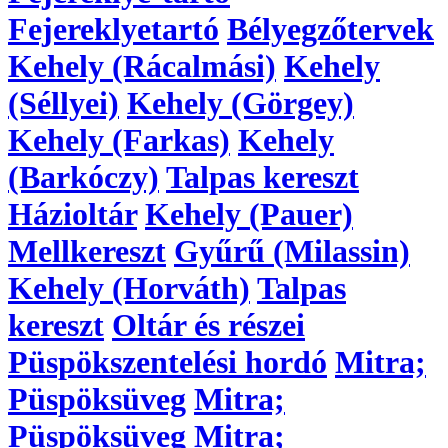
Fejereklyetartó
Bélyegzőtervek
Kehely (Rácalmási)
Kehely
(Séllyei)
Kehely (Görgey)
Kehely (Farkas)
Kehely
(Barkóczy)
Talpas kereszt
Házioltár
Kehely (Pauer)
Mellkereszt
Gyűrű (Milassin)
Kehely (Horváth)
Talpas
kereszt
Oltár és részei
Püspökszentelési hordó
Mitra;
Püspöksüveg
Mitra;
Püspöksüveg
Mitra;