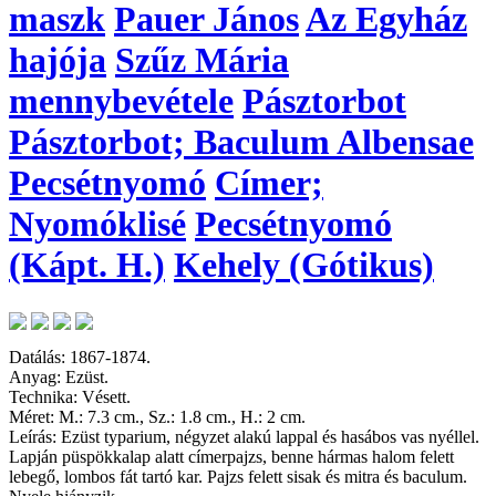
maszk
Pauer János
Az Egyház
hajója
Szűz Mária
mennybevétele
Pásztorbot
Pásztorbot; Baculum Albensae
Pecsétnyomó
Címer;
Nyomóklisé
Pecsétnyomó
(Kápt. H.)
Kehely (Gótikus)
Datálás: 1867-1874.
Anyag: Ezüst.
Technika: Vésett.
Méret: M.: 7.3 cm., Sz.: 1.8 cm., H.: 2 cm.
Leírás: Ezüst typarium, négyzet alakú lappal és hasábos vas nyéllel.
Lapján püspökkalap alatt címerpajzs, benne hármas halom felett
lebegő, lombos fát tartó kar. Pajzs felett sisak és mitra és baculum.