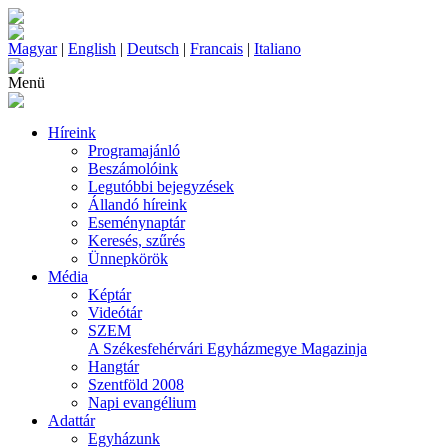
Magyar
|
English
|
Deutsch
|
Francais
|
Italiano
Menü
Híreink
Programajánló
Beszámolóink
Legutóbbi bejegyzések
Állandó híreink
Eseménynaptár
Keresés, szűrés
Ünnepkörök
Média
Képtár
Videótár
SZEM
A Székesfehérvári Egyházmegye Magazinja
Hangtár
Szentföld 2008
Napi evangélium
Adattár
Egyházunk