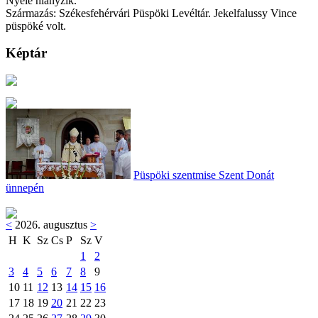
Nyele hiányzik.
Származás: Székesfehérvári Püspöki Levéltár. Jekelfalussy Vince
püspöké volt.
Képtár
Püspöki szentmise Szent Donát
ünnepén
<
2026. augusztus
>
H
K
Sz
Cs
P
Sz
V
1
2
3
4
5
6
7
8
9
10
11
12
13
14
15
16
17
18
19
20
21
22
23