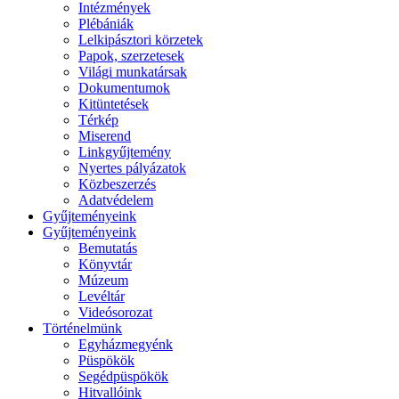
Intézmények
Plébániák
Lelkipásztori körzetek
Papok, szerzetesek
Világi munkatársak
Dokumentumok
Kitüntetések
Térkép
Miserend
Linkgyűjtemény
Nyertes pályázatok
Közbeszerzés
Adatvédelem
Gyűjteményeink
Gyűjteményeink
Bemutatás
Könyvtár
Múzeum
Levéltár
Videósorozat
Történelmünk
Egyházmegyénk
Püspökök
Segédpüspökök
Hitvallóink