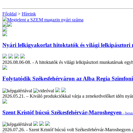
Főoldal
>
Híreink
Megjelent a SZEM magazin nyári száma
Nyári lelkigyakorlat hitoktatók és világi lelkipásztor
2026.08.06-08. - A hitoktatók és világi lelkipásztori munkatársak egy
Folytatódik Székesfehérváron az Alba Regia Szimfon
2026.05.21. – Kiváló produkciókkal várja a zenekedvelőket idén n
Szent Kristóf búcsú Székesfehérvár-Maroshegyen
- bes
2026.07.26. - Szent Kristóf búcsú volt Székesfehérvár-Maroshegyen a 