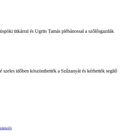
spöki titkárral és Ugrits Tamás plébánossal a szőlősgazdák
é szeles időben köszönthették a Szűzanyát és kérhették segítő
számoló