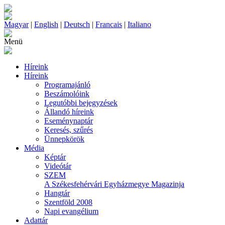
Magyar
|
English
|
Deutsch
|
Francais
|
Italiano
Menü
Híreink
Híreink
Programajánló
Beszámolóink
Legutóbbi bejegyzések
Állandó híreink
Eseménynaptár
Keresés, szűrés
Ünnepkörök
Média
Képtár
Videótár
SZEM
A Székesfehérvári Egyházmegye Magazinja
Hangtár
Szentföld 2008
Napi evangélium
Adattár