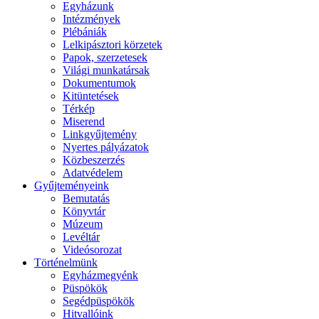
Egyházunk
Intézmények
Plébániák
Lelkipásztori körzetek
Papok, szerzetesek
Világi munkatársak
Dokumentumok
Kitüntetések
Térkép
Miserend
Linkgyűjtemény
Nyertes pályázatok
Közbeszerzés
Adatvédelem
Gyűjteményeink
Bemutatás
Könyvtár
Múzeum
Levéltár
Videósorozat
Történelmünk
Egyházmegyénk
Püspökök
Segédpüspökök
Hitvallóink