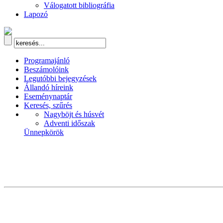
Válogatott bibliográfia
Lapozó
Programajánló
Beszámolóink
Legutóbbi bejegyzések
Állandó híreink
Eseménynaptár
Keresés, szűrés
Nagyböjt és húsvét
Adventi időszak
Ünnepkörök