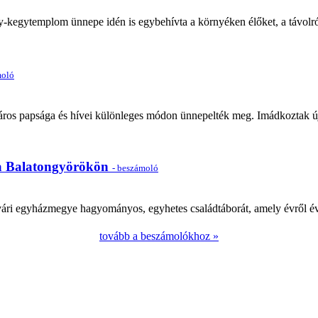
y-kegytemplom ünnepe idén is egybehívta a környéken élőket, a távolró
moló
áros papsága és hívei különleges módon ünnepelték meg. Imádkoztak új 
ra Balatongyörökön
- beszámoló
ári egyházmegye hagyományos, egyhetes családtáborát, amely évről évr
tovább a beszámolókhoz »