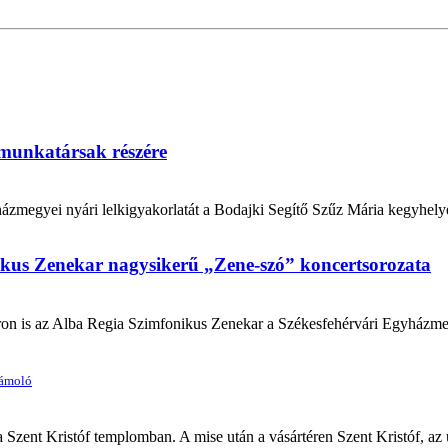
i munkatársak részére
házmegyei nyári lelkigyakorlatát a Bodajki Segítő Szűz Mária kegyhelyen
ikus Zenekar nagysikerű „Zene-szó” koncertsorozata
yáron is az Alba Regia Szimfonikus Zenekar a Székesfehérvári Egyház
zámoló
Szent Kristóf templomban. A mise után a vásártéren Szent Kristóf, az 