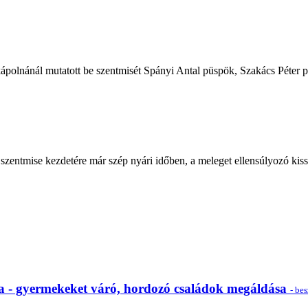
ápolnánál mutatott be szentmisét Spányi Antal püspök, Szakács Péter pü
 szentmise kezdetére már szép nyári időben, a meleget ellensúlyozó kiss
a - gyermekeket váró, hordozó családok megáldása
- be