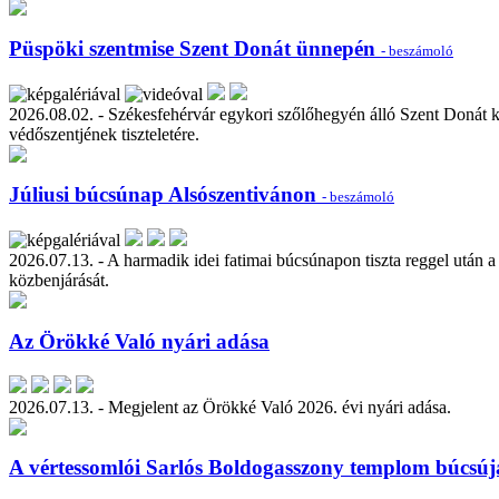
Püspöki szentmise Szent Donát ünnepén
- beszámoló
2026.08.02. - Székesfehérvár egykori szőlőhegyén álló Szent Donát k
védőszentjének tiszteletére.
Júliusi búcsúnap Alsószentivánon
- beszámoló
2026.07.13. - A harmadik idei fatimai búcsúnapon tiszta reggel után a
közbenjárását.
Az Örökké Való nyári adása
2026.07.13. - Megjelent az Örökké Való 2026. évi nyári adása.
A vértessomlói Sarlós Boldogasszony templom búcsúj