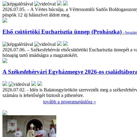
2026.07.05. – A Vértes búcsúja, a Vértessomlói Sarlós Boldogasszon
püspök 12 új hálaszívet áldott meg.
Első csütörtöki Eucharisztia ünnep (Prohászka)
- beszá
2026.07.06. – Székesfehérvár elsőcsütörtöki Eucharisztia ünnepét a v
hónapig tartó imádságra a magzatokért.
A Székesfehérvári Egyházmegye 2026-os családtábo
2026.07.02. - Idén is Balatongyörökön szervezték meg a székesfehérv
számára is lehetőségét biztosít a pihenésre.
tovább a programajánlóra »