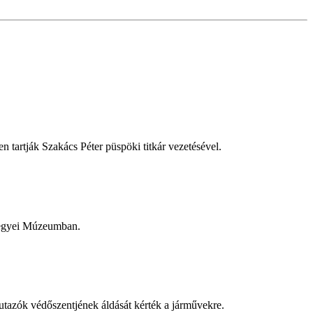
 tartják Szakács Péter püspöki titkár vezetésével.
megyei Múzeumban.
utazók védőszentjének áldását kérték a járművekre.