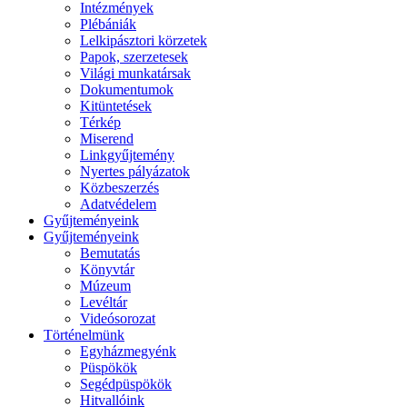
Intézmények
Plébániák
Lelkipásztori körzetek
Papok, szerzetesek
Világi munkatársak
Dokumentumok
Kitüntetések
Térkép
Miserend
Linkgyűjtemény
Nyertes pályázatok
Közbeszerzés
Adatvédelem
Gyűjteményeink
Gyűjteményeink
Bemutatás
Könyvtár
Múzeum
Levéltár
Videósorozat
Történelmünk
Egyházmegyénk
Püspökök
Segédpüspökök
Hitvallóink