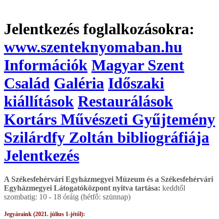
Jelentkezés foglalkozásokra:
www.szenteknyomaban.hu
Információk
Magyar Szent
Család
Galéria
Időszaki
kiállítások
Restaurálások
Kortárs Művészeti Gyűjtemény
Szilárdfy Zoltán bibliográfiája
Jelentkezés
A Székesfehérvári Egyházmegyei Múzeum és a Székesfehérvári
Egyházmegyei Látogatóközpont n
yitva tartása:
keddtől
szombatig: 10 - 18 óráig (hétfő: szünnap)
Jegyáraink (2021. július 1-jétől):