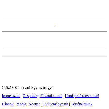
© Székesfehérvári Egyházmegye
Impresszum
|
Püspökség Hivatal e-mail
|
Honlapreferens e-mail
Híreink
|
Média
|
Adattár
|
Gyűjteményeink
|
Történelmünk