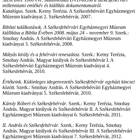
millenniumi emlékév és kiállítás dokumentumairól.
Katalógus.
Szerk. Kerny Terézia. A Székesfehérvári Egyházmegyei
Múzeum kiadványai 2. Székesfehérvár, 2007.
Bibliai találkozások
.
A Székesfehérvári Egyházmegyei Múzeum
kiállítása a Biblia Évében 2008. május 24 – november 9.
Szerk.:
Smohay András. A Székesfehérvári Egyházmegyei Múzeum
kiadványai 3. Székesfehérvár, 2008.
Mátyás király és a fehérvári reneszánsz
. Szerk.: Kerny Terézia,
Smohay András. Magyar királyok és Székesfehérvár I. A
Székesfehérvári Egyházmegyei Múzeum kiadványai 4.
Székesfehérvár, 2010.
Értékeink. Különleges idegenvezetés Székesfehérvár egyházi kincsei
között.
Szerk.: Smohay András. A Székesfehérvári Egyházmegyei
Múzeum kiadványai 5. Székesfehérvár, 2010.
Károly Róbert és Székesfehérvár
. Szerk.: Kerny Terézia, Smohay
András. Magyar királyok és Székesfehérvár II. A Székesfehérvári
Egyházmegyei Múzeum kiadványai 6. Székesfehérvár, 2011.
II. András és Székesfehérvár
. Szerk.: Kerny Terézia, Smohay
András. Magyar királyok és Székesfehérvár III. A Székesfehérvári
Egyházmegyei Múzeum kiadványai 7. Székesfehérvár, 2012.