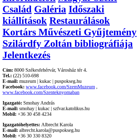
Család
Galéria
Időszaki
kiállítások
Restaurálások
Kortárs Művészeti Gyűjtemény
Szilárdfy Zoltán bibliográfiája
Jelentkezés
Cím:
8000 Székesfehérvár, Városház tér 4.
Tel.:
(22) 510-698
E-mail:
muzeum | kukac | puspokseg.hu
Facebook:
www.facebook.com/SzemMuzeum
,
www.facebook.com/Szenteknyomaban
Igazgató:
Smohay András
E-mail:
smohay | kukac | szfvar.katolikus.hu
Mobil:
+36 30 458 4234
Igazgatóhelyettes:
Albrecht Karola
E-mail:
albrecht.karola@puspokseg.hu
Mobil:
+36 30 330 8320‬