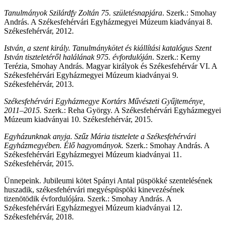
Tanulmányok Szilárdfy Zoltán 75. születésnapjára
. Szerk.: Smohay
András. A Székesfehérvári Egyházmegyei Múzeum kiadványai 8.
Székesfehérvár, 2012.
István, a szent király. Tanulmánykötet és kiállítási katalógus Szent
István tiszteletéről halálának 975. évfordulóján
. Szerk.: Kerny
Terézia, Smohay András. Magyar királyok és Székesfehérvár VI. A
Székesfehérvári Egyházmegyei Múzeum kiadványai 9.
Székesfehérvár, 2013.
Székesfehérvári Egyházmegye Kortárs Művészeti Gyűjteménye,
2011–2015.
Szerk.: Reha György. A Székesfehérvári Egyházmegyei
Múzeum kiadványai 10. Székesfehérvár, 2015.
Egyházunknak anyja
. Szűz Mária tisztelete a Székesfehérvári
Egyházmegyében. Élő hagyományok.
Szerk.: Smohay András. A
Székesfehérvári Egyházmegyei Múzeum kiadványai 11.
Székesfehérvár, 2015.
Ünnepeink. Jubileumi kötet Spányi Antal püspökké szentelésének
huszadik, székesfehérvári megyéspüspöki kinevezésének
tizenötödik évfordulójára. Szerk.: Smohay András. A
Székesfehérvári Egyházmegyei Múzeum kiadványai 12.
Székesfehérvár, 2018.