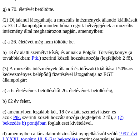
g)
a 70. életévét betöltötte.
(2)
Díjtalanul látogathatja a muzeális intézmények állandó kiállításait
az EGT-állampolgár minden hónap egyik hétvégéjének a muzeális
intézmény által meghatározott napján, amennyiben:
a)
a 26. életévét még nem töltötte be,
b)
18 év alatti személyt kísér, és annak a Polgári Törvénykönyv (a
továbbiakban:
Ptk.
) szerinti közeli hozzátartozója (legfeljebb 2 fő).
(3)
A muzeális intézmények állandó és időszaki kiállításait 50%-os
kedvezményes belépődíj fizetésével látogathatja az EGT-
állampolgár:
a)
a 6. életévének betöltésétől 26. életévének betöltéséig,
b)
62 év felett,
c)
amennyiben legalább két, 18 év alatti személyt kísér, és
azok
Ptk.
szerinti közeli hozzátartozója (legfeljebb 2 fő), a
(2)
bekezdés
b)
pontjában
foglalt eset kivételével,
d)
amennyiben a társadalombiztosítási nyugellátásról szóló
1997. évi
LXXXI. törvény 18. § (2a) bekezdése
szerint öregségi teljes