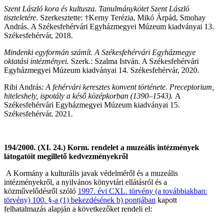
Szent László kora és kultusza. Tanulmánykötet Szent László
tiszteletére
. Szerkesztette: †Kerny Terézia, Mikó Árpád, Smohay
András. A Székesfehérvári Egyházmegyei Múzeum kiadványai 13.
Székesfehérvár, 2018.
Mindenki egyformán számít. A Székesfehérvári Egyházmegye
oktatási intézményei.
Szerk.: Szalma István. A Székesfehérvári
Egyházmegyei Múzeum kiadványai 14. Székesfehérvár, 2020.
Ribi András:
A fehérvári keresztes konvent története. Preceptorium,
hiteleshely, ispotály a késő középkorban (1390–1543).
A
Székesfehérvári Egyházmegyei Múzeum kiadványai 15.
Székesfehérvár, 2021.
194/2000. (XI. 24.) Korm. rendelet a muzeális intézmények
látogatóit megillető kedvezményekről
A Kormány a kulturális javak védelméről és a muzeális
intézményekről, a nyilvános könyvtári ellátásról és a
közművelődésről szóló
1997. évi CXL. törvény (a továbbiakban:
törvény) 100. §-a (1) bekezdésének
b)
pontjában
kapott
felhatalmazás alapján a következőket rendeli el: