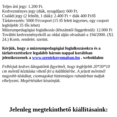
Teljes árú jegy: 1.200 Ft.
Kedvezményes jegy (diák, nyugdíjas): 600 Ft.
Családi jegy (2 felnőtt, 1 diák): 2.400 Ft + diák 400 Ft/fő
Tárlatvezetés: 5000 Ft/csoport (15 fő felett ingyenes, egy csoport
legfeljebb 35 fős lehet)
Múzeumpedagógiai foglalkozás (létszámtól függetlenül): 12.000 Ft
További kedvezményekről az oldal alján olvasható a 194/2000. (XI.
24.) Korm. rendelet. szerint.
Kérjük, hogy a múzeumpedagógiai foglalkozásokra és a
tárlatvezetésekre legalább három nappal korábban
jelentkezzenek a
www.szenteknyomaban.hu
. weboldalon
Felhívjuk kedves látogatóink figyelmét, hogy legfeljebb 20*30*10
cm méretű kézitáska vihető fel a kiállítótérbe. A jelzett méretnél
nagyobb táskákat, csomagokat biztonságos ruhatárban tudjuk
elhelyezni. Megértésüket köszönjük.
Jelenleg megtekinthető kiállításaink: