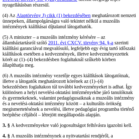
nyugellátásban részesül.
(4)
Az
Alaptörvény J) cikk (1) bekezdésében
meghatározott nemzeti
ünnepeken, állampolgárságra való tekintet nélkül a muzeális
intézmények kiállításai díjtalanul látogathatók.
(5)
A miniszter – a muzeális intézmény kérésére – az
államháztartásról szóló
2011. évi CXCV. törvény 94. §-a
szerinti
kiállítási garanciával megvalósuló, legfeljebb egy évig tartó időszaki
kiállítások esetében a kedvezmények, illetve kedvezményezettek
körét az
(1)–(4) bekezdésben
foglaltaknál szűkebb körben
állapíthatja meg.
(6)
A muzeális intézmény vezetője egyes kiállítások látogatóinak,
illetve a látogatók meghatározott körének az
(1)–(4)
bekezdésben
foglaltakon túl további kedvezményeket is adhat. Így
különösen a helyi nevelési-oktatási intézményekbe járó tanulóknak
és gyermekeknek, valamint pedagógusaiknak a muzeális intézmény
és a nevelési-oktatási intézmény között – a kulturális örökség
megismertetésének a nevelési, illetve pedagógiai programba történő
beépítése céljából – létrejött megállapodás alapján.
3. §
A kedvezményekre való jogosultságot felhívásra igazolni kell.
4. §
A muzeális intézménynek a nyitvatartási rendjéről, a