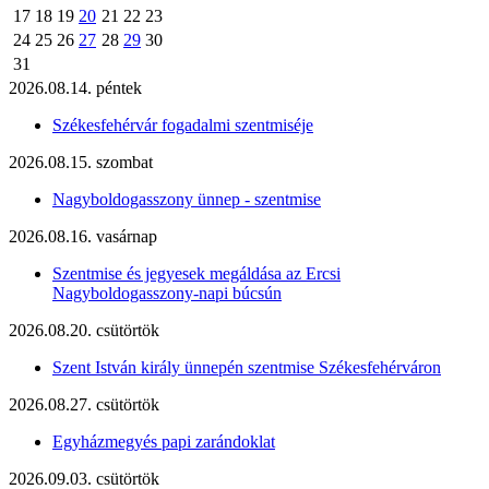
17
18
19
20
21
22
23
24
25
26
27
28
29
30
31
2026.08.14. péntek
Székesfehérvár fogadalmi szentmiséje
2026.08.15. szombat
Nagyboldogasszony ünnep - szentmise
2026.08.16. vasárnap
Szentmise és jegyesek megáldása az Ercsi
Nagyboldogasszony-napi búcsún
2026.08.20. csütörtök
Szent István király ünnepén szentmise Székesfehérváron
2026.08.27. csütörtök
Egyházmegyés papi zarándoklat
2026.09.03. csütörtök