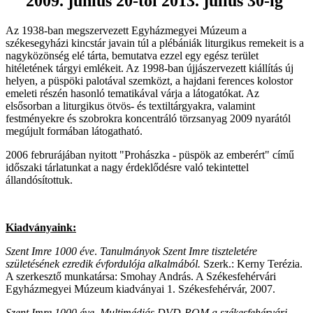
2009. június 20-tól 2013. július 30-ig
Az 1938-ban megszervezett Egyházmegyei Múzeum a
székesegyházi kincstár javain túl a plébániák liturgikus remekeit is a
nagyközönség elé tárta, bemutatva ezzel egy egész terület
hitéletének tárgyi emlékeit. Az 1998-ban újjászervezett kiállítás új
helyen, a püspöki palotával szemközt, a hajdani ferences kolostor
emeleti részén hasonló tematikával várja a látogatókat. Az
elsősorban a liturgikus ötvös- és textiltárgyakra, valamint
festményekre és szobrokra koncentráló törzsanyag 2009 nyarától
megújult formában látogatható.
2006 februrájában nyitott "Prohászka - püspök az emberért" című
időszaki tárlatunkat a nagy érdeklődésre való tekintettel
állandósítottuk.
Kiadványaink:
Szent Imre 1000 éve
.
Tanulmányok Szent Imre tiszteletére
születésének ezredik évfordulója alkalmából.
Szerk.: Kerny Terézia.
A szerkesztő munkatársa: Smohay András. A Székesfehérvári
Egyházmegyei Múzeum kiadványai 1. Székesfehérvár, 2007.
Szent Imre 1000 éve
.
Multimédiás DVD-ROM a székesfehérvári