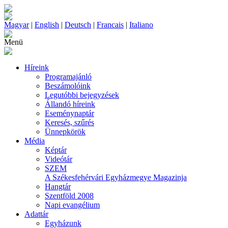
Magyar
|
English
|
Deutsch
|
Francais
|
Italiano
Menü
Híreink
Programajánló
Beszámolóink
Legutóbbi bejegyzések
Állandó híreink
Eseménynaptár
Keresés, szűrés
Ünnepkörök
Média
Képtár
Videótár
SZEM
A Székesfehérvári Egyházmegye Magazinja
Hangtár
Szentföld 2008
Napi evangélium
Adattár
Egyházunk