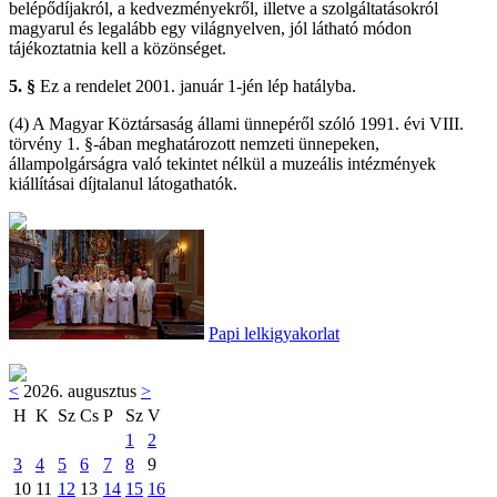
belépődíjakról, a kedvezményekről, illetve a szolgáltatásokról
magyarul és legalább egy világnyelven, jól látható módon
tájékoztatnia kell a közönséget.
5. §
Ez a rendelet 2001. január 1-jén lép hatályba.
(4) A Magyar Köztársaság állami ünnepéről szóló 1991. évi VIII.
törvény 1. §-ában meghatározott nemzeti ünnepeken,
állampolgárságra való tekintet nélkül a muzeális intézmények
kiállításai díjtalanul látogathatók.
Papi lelkigyakorlat
<
2026. augusztus
>
H
K
Sz
Cs
P
Sz
V
1
2
3
4
5
6
7
8
9
10
11
12
13
14
15
16