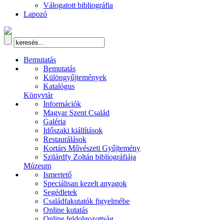
Válogatott bibliográfia
Lapozó
Bemutatás
Bemutatás
Különgyűjtemények
Katalógus
Könyvtár
Információk
Magyar Szent Család
Galéria
Időszaki kiállítások
Restaurálások
Kortárs Művészeti Gyűjtemény
Szilárdfy Zoltán bibliográfiája
Múzeum
Ismertető
Speciálisan kezelt anyagok
Segédletek
Családfakutatók figyelmébe
Online kutatás
Online feldolgozottság