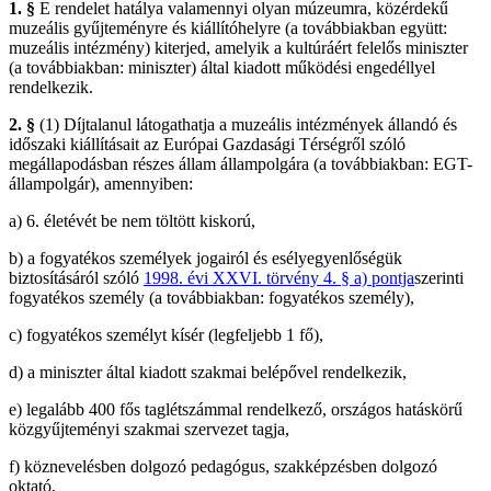
1. §
E rendelet hatálya valamennyi olyan múzeumra, közérdekű
muzeális gyűjteményre és kiállítóhelyre (a továbbiakban együtt:
muzeális intézmény) kiterjed, amelyik a kultúráért felelős miniszter
(a továbbiakban: miniszter) által kiadott működési engedéllyel
rendelkezik.
2. §
(1)
Díjtalanul látogathatja a muzeális intézmények állandó és
időszaki kiállításait az Európai Gazdasági Térségről szóló
megállapodásban részes állam állampolgára (a továbbiakban: EGT-
állampolgár), amennyiben:
a)
6. életévét be nem töltött kiskorú,
b)
a fogyatékos személyek jogairól és esélyegyenlőségük
biztosításáról szóló
1998. évi XXVI. törvény 4. §
a)
pontja
szerinti
fogyatékos személy (a továbbiakban: fogyatékos személy),
c)
fogyatékos személyt kísér (legfeljebb 1 fő),
d)
a miniszter által kiadott szakmai belépővel rendelkezik,
e)
legalább 400 fős taglétszámmal rendelkező, országos hatáskörű
közgyűjteményi szakmai szervezet tagja,
f)
köznevelésben dolgozó pedagógus, szakképzésben dolgozó
oktató,