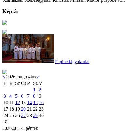
Származás: Székesegyházi Kincstár. Milassin Miklós püspöké volt.
Képtár
Papi lelkigyakorlat
<
2026. augusztus
>
H
K
Sz
Cs
P
Sz
V
1
2
3
4
5
6
7
8
9
10
11
12
13
14
15
16
17
18
19
20
21
22
23
24
25
26
27
28
29
30
31
2026.08.14. péntek