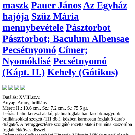
maszk
Pauer János
Az Egyház
hajója
Szűz Mária
mennybevétele
Pásztorbot
Pásztorbot; Baculum Albensae
Pecsétnyomó
Címer;
Nyomóklisé
Pecsétnyomó
(Kápt. H.)
Kehely (Gótikus)
Datálás: XVIII.sz.v.
Anyag: Arany, brilliáns.
Méret: H.: 10.6 cm., Sz.: 7.2 cm., S.: 75.5 gr.
Leírás: Latin kereszt alakú, platinafoglalatban kisebb-nagyobb
brilliánsokkal szegett (111 db.), közben karmosan foglalt 8 darab
drágakő. A felfüggesztésre szolgáló rozetta alakú brilliáns koszorúba
foglalt ékköves dísszel.