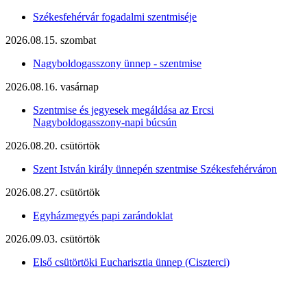
Székesfehérvár fogadalmi szentmiséje
2026.08.15. szombat
Nagyboldogasszony ünnep - szentmise
2026.08.16. vasárnap
Szentmise és jegyesek megáldása az Ercsi
Nagyboldogasszony-napi búcsún
2026.08.20. csütörtök
Szent István király ünnepén szentmise Székesfehérváron
2026.08.27. csütörtök
Egyházmegyés papi zarándoklat
2026.09.03. csütörtök
Első csütörtöki Eucharisztia ünnep (Ciszterci)