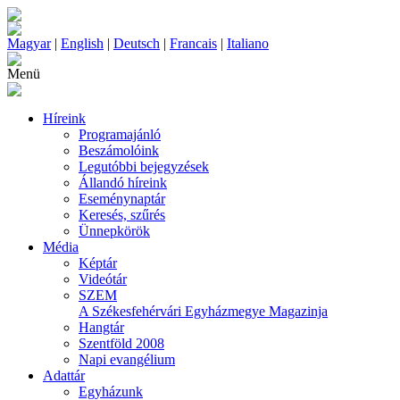
Magyar
|
English
|
Deutsch
|
Francais
|
Italiano
Menü
Híreink
Programajánló
Beszámolóink
Legutóbbi bejegyzések
Állandó híreink
Eseménynaptár
Keresés, szűrés
Ünnepkörök
Média
Képtár
Videótár
SZEM
A Székesfehérvári Egyházmegye Magazinja
Hangtár
Szentföld 2008
Napi evangélium
Adattár
Egyházunk