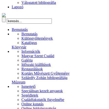
Válogatott bibliográfia
Lapozó
Bemutatás
Bemutatás
Különgyűjtemények
Katalógus
Könyvtár
Információk
Magyar Szent Család
Galéria
Időszaki kiállítások
Restaurálások
Kortárs Művészeti Gyűjtemény
Szilárdfy Zoltán bibliográfiája
Múzeum
Ismertető
Speciálisan kezelt anyagok
Segédletek
Családfakutatók figyelmébe
Online kutatás
Online feldolgozottság