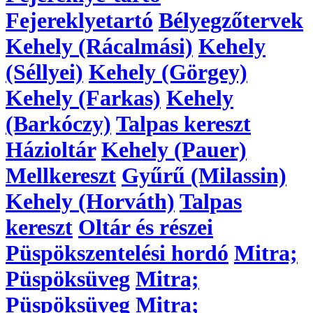
Fejereklyetartó
Bélyegzőtervek
Kehely (Rácalmási)
Kehely
(Séllyei)
Kehely (Görgey)
Kehely (Farkas)
Kehely
(Barkóczy)
Talpas kereszt
Házioltár
Kehely (Pauer)
Mellkereszt
Gyűrű (Milassin)
Kehely (Horváth)
Talpas
kereszt
Oltár és részei
Püspökszentelési hordó
Mitra;
Püspöksüveg
Mitra;
Püspöksüveg
Mitra;