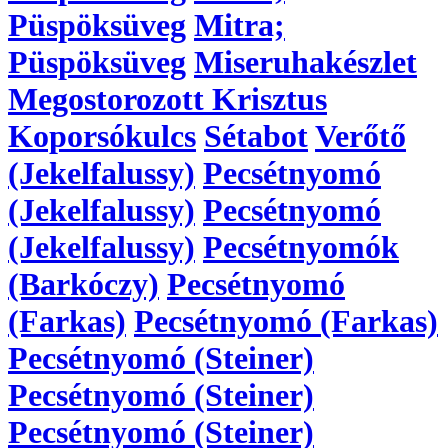
Püspöksüveg
Mitra;
Püspöksüveg
Miseruhakészlet
Megostorozott Krisztus
Koporsókulcs
Sétabot
Verőtő
(Jekelfalussy)
Pecsétnyomó
(Jekelfalussy)
Pecsétnyomó
(Jekelfalussy)
Pecsétnyomók
(Barkóczy)
Pecsétnyomó
(Farkas)
Pecsétnyomó (Farkas)
Pecsétnyomó (Steiner)
Pecsétnyomó (Steiner)
Pecsétnyomó (Steiner)