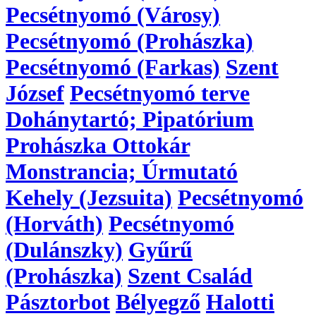
Pecsétnyomó (Városy)
Pecsétnyomó (Prohászka)
Pecsétnyomó (Farkas)
Szent
József
Pecsétnyomó terve
Dohánytartó; Pipatórium
Prohászka Ottokár
Monstrancia; Úrmutató
Kehely (Jezsuita)
Pecsétnyomó
(Horváth)
Pecsétnyomó
(Dulánszky)
Gyűrű
(Prohászka)
Szent Család
Pásztorbot
Bélyegző
Halotti