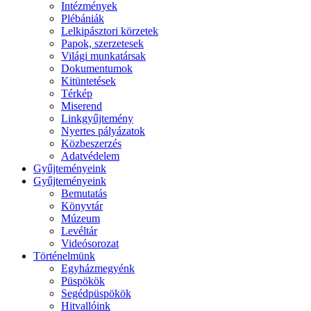
Intézmények
Plébániák
Lelkipásztori körzetek
Papok, szerzetesek
Világi munkatársak
Dokumentumok
Kitüntetések
Térkép
Miserend
Linkgyűjtemény
Nyertes pályázatok
Közbeszerzés
Adatvédelem
Gyűjteményeink
Gyűjteményeink
Bemutatás
Könyvtár
Múzeum
Levéltár
Videósorozat
Történelmünk
Egyházmegyénk
Püspökök
Segédpüspökök
Hitvallóink