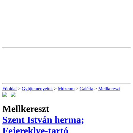
Főoldal
>
Gyűjteményeink
>
Múzeum
>
Galéria
>
Mellkereszt
Mellkereszt
Szent István herma;
Fejereklye-tartó