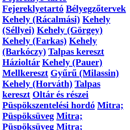
Fejereklyetartó
Bélyegzőtervek
Kehely (Rácalmási)
Kehely
(Séllyei)
Kehely (Görgey)
Kehely (Farkas)
Kehely
(Barkóczy)
Talpas kereszt
Házioltár
Kehely (Pauer)
Mellkereszt
Gyűrű (Milassin)
Kehely (Horváth)
Talpas
kereszt
Oltár és részei
Püspökszentelési hordó
Mitra;
Püspöksüveg
Mitra;
Püspöksüveg
Mitra;