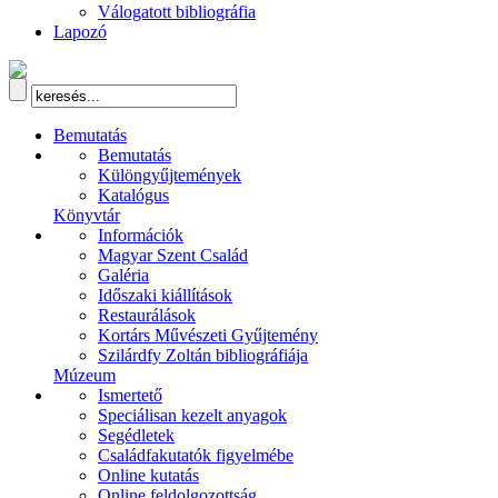
Válogatott bibliográfia
Lapozó
Bemutatás
Bemutatás
Különgyűjtemények
Katalógus
Könyvtár
Információk
Magyar Szent Család
Galéria
Időszaki kiállítások
Restaurálások
Kortárs Művészeti Gyűjtemény
Szilárdfy Zoltán bibliográfiája
Múzeum
Ismertető
Speciálisan kezelt anyagok
Segédletek
Családfakutatók figyelmébe
Online kutatás
Online feldolgozottság