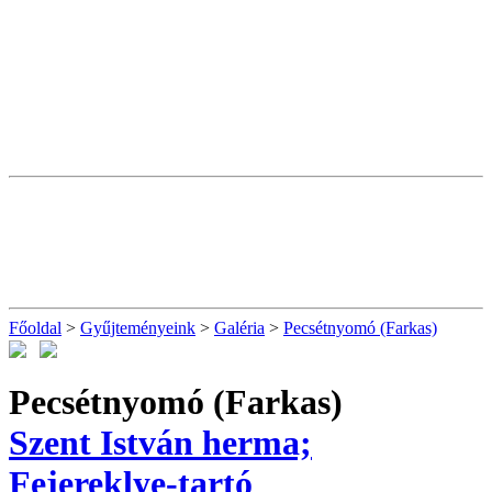
Főoldal
>
Gyűjteményeink
>
Galéria
>
Pecsétnyomó (Farkas)
Pecsétnyomó (Farkas)
Szent István herma;
Fejereklye-tartó