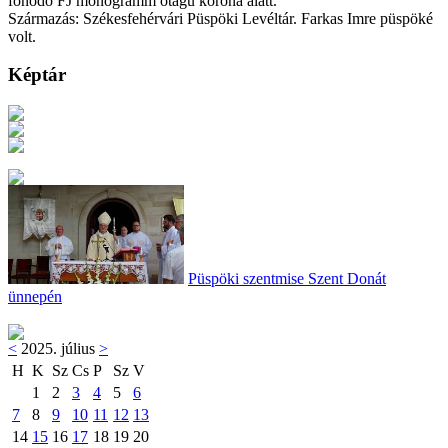
fonódó FJ monogramm ötágú korona alatt.
Származás: Székesfehérvári Püspöki Levéltár. Farkas Imre püspöké
volt.
Képtár
Püspöki szentmise Szent Donát
ünnepén
<
2025. július
>
H
K
Sz
Cs
P
Sz
V
1
2
3
4
5
6
7
8
9
10
11
12
13
14
15
16
17
18
19
20