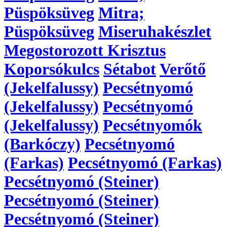
Püspöksüveg
Mitra;
Püspöksüveg
Miseruhakészlet
Megostorozott Krisztus
Koporsókulcs
Sétabot
Verőtő
(Jekelfalussy)
Pecsétnyomó
(Jekelfalussy)
Pecsétnyomó
(Jekelfalussy)
Pecsétnyomók
(Barkóczy)
Pecsétnyomó
(Farkas)
Pecsétnyomó (Farkas)
Pecsétnyomó (Steiner)
Pecsétnyomó (Steiner)
Pecsétnyomó (Steiner)