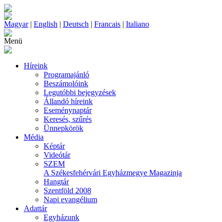
Magyar
|
English
|
Deutsch
|
Francais
|
Italiano
Menü
Híreink
Programajánló
Beszámolóink
Legutóbbi bejegyzések
Állandó híreink
Eseménynaptár
Keresés, szűrés
Ünnepkörök
Média
Képtár
Videótár
SZEM
A Székesfehérvári Egyházmegye Magazinja
Hangtár
Szentföld 2008
Napi evangélium
Adattár
Egyházunk