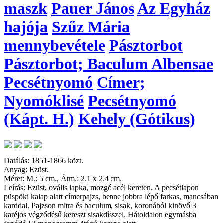
maszk
Pauer János
Az Egyház
hajója
Szűz Mária
mennybevétele
Pásztorbot
Pásztorbot; Baculum Albensae
Pecsétnyomó
Címer;
Nyomóklisé
Pecsétnyomó
(Kápt. H.)
Kehely (Gótikus)
Datálás: 1851-1866 közt.
Anyag: Ezüst.
Méret: M.: 5 cm., Átm.: 2.1 x 2.4 cm.
Leírás: Ezüst, ovális lapka, mozgó acél kereten. A pecsétlapon
püspöki kalap alatt címerpajzs, benne jobbra lépő farkas, mancsában
karddal. Pajzson mitra és baculum, sisak, koronából kinövő 3
karéjos végződésű kereszt sisakdísszel. Hátoldalon egymásba