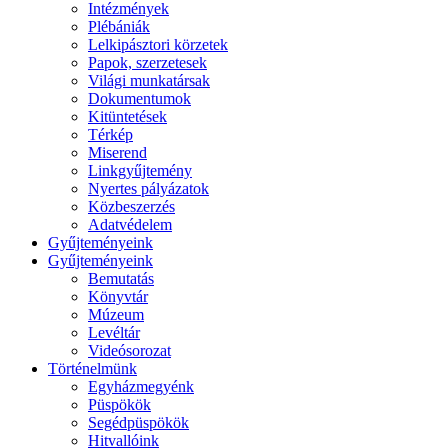
Intézmények
Plébániák
Lelkipásztori körzetek
Papok, szerzetesek
Világi munkatársak
Dokumentumok
Kitüntetések
Térkép
Miserend
Linkgyűjtemény
Nyertes pályázatok
Közbeszerzés
Adatvédelem
Gyűjteményeink
Gyűjteményeink
Bemutatás
Könyvtár
Múzeum
Levéltár
Videósorozat
Történelmünk
Egyházmegyénk
Püspökök
Segédpüspökök
Hitvallóink