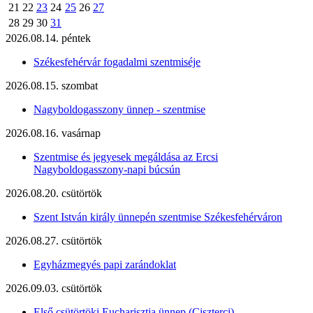
21
22
23
24
25
26
27
28
29
30
31
2026.08.14. péntek
Székesfehérvár fogadalmi szentmiséje
2026.08.15. szombat
Nagyboldogasszony ünnep - szentmise
2026.08.16. vasárnap
Szentmise és jegyesek megáldása az Ercsi
Nagyboldogasszony-napi búcsún
2026.08.20. csütörtök
Szent István király ünnepén szentmise Székesfehérváron
2026.08.27. csütörtök
Egyházmegyés papi zarándoklat
2026.09.03. csütörtök
Első csütörtöki Eucharisztia ünnep (Ciszterci)