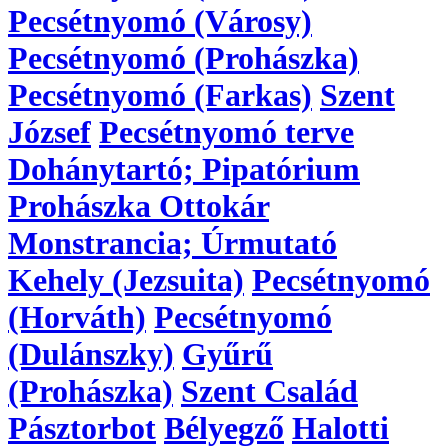
Pecsétnyomó (Városy)
Pecsétnyomó (Prohászka)
Pecsétnyomó (Farkas)
Szent
József
Pecsétnyomó terve
Dohánytartó; Pipatórium
Prohászka Ottokár
Monstrancia; Úrmutató
Kehely (Jezsuita)
Pecsétnyomó
(Horváth)
Pecsétnyomó
(Dulánszky)
Gyűrű
(Prohászka)
Szent Család
Pásztorbot
Bélyegző
Halotti