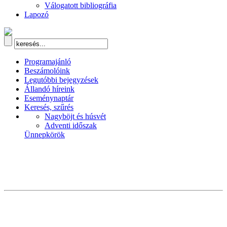
Válogatott bibliográfia
Lapozó
Programajánló
Beszámolóink
Legutóbbi bejegyzések
Állandó híreink
Eseménynaptár
Keresés, szűrés
Nagyböjt és húsvét
Adventi időszak
Ünnepkörök