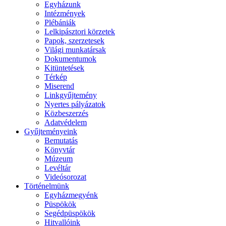
Egyházunk
Intézmények
Plébániák
Lelkipásztori körzetek
Papok, szerzetesek
Világi munkatársak
Dokumentumok
Kitüntetések
Térkép
Miserend
Linkgyűjtemény
Nyertes pályázatok
Közbeszerzés
Adatvédelem
Gyűjteményeink
Bemutatás
Könyvtár
Múzeum
Levéltár
Videósorozat
Történelmünk
Egyházmegyénk
Püspökök
Segédpüspökök
Hitvallóink