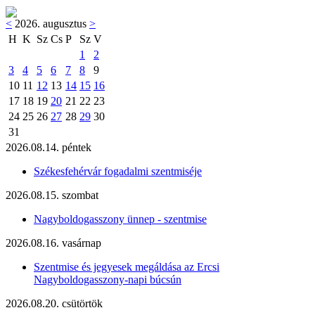
<
2026. augusztus
>
H
K
Sz
Cs
P
Sz
V
1
2
3
4
5
6
7
8
9
10
11
12
13
14
15
16
17
18
19
20
21
22
23
24
25
26
27
28
29
30
31
2026.08.14. péntek
Székesfehérvár fogadalmi szentmiséje
2026.08.15. szombat
Nagyboldogasszony ünnep - szentmise
2026.08.16. vasárnap
Szentmise és jegyesek megáldása az Ercsi
Nagyboldogasszony-napi búcsún
2026.08.20. csütörtök