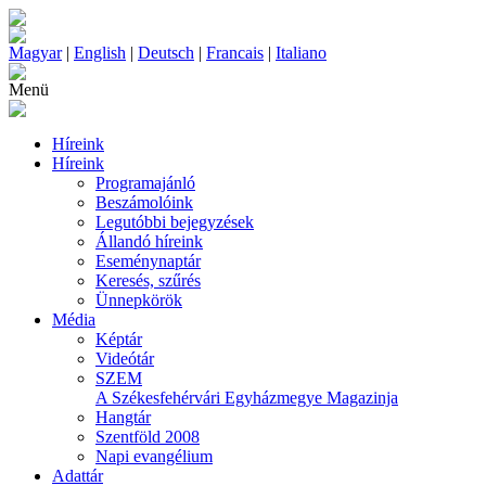
Magyar
|
English
|
Deutsch
|
Francais
|
Italiano
Menü
Híreink
Híreink
Programajánló
Beszámolóink
Legutóbbi bejegyzések
Állandó híreink
Eseménynaptár
Keresés, szűrés
Ünnepkörök
Média
Képtár
Videótár
SZEM
A Székesfehérvári Egyházmegye Magazinja
Hangtár
Szentföld 2008
Napi evangélium
Adattár