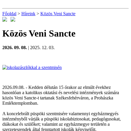
Főoldal
>
Híreink
>
Közös Veni Sancte
Közös Veni Sancte
2026. 09. 08.
| 2025. 12. 03.
2026.09.08. - Kedden délután 15 órakor az elmúlt évekhez
hasonlóan a katolikus oktatási és nevelési intézmények számára
közös Veni Sancte-t tartanak Székesfehérváron, a Prohászka
Emléktemplomban.
A koncelebrált püspöki szentmisére valamennyi egyházmegyés
intézményből várják a püspöki iskolabiztosokat, pedagógusokat,
diákokat és szülőket; valamint az egyházmegye területén a
szerzetesrendek által fenntartott iskolák képviselőit.