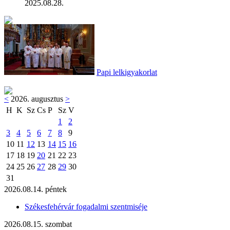
2025.08.28.
Papi lelkigyakorlat
<
2026. augusztus
>
H
K
Sz
Cs
P
Sz
V
1
2
3
4
5
6
7
8
9
10
11
12
13
14
15
16
17
18
19
20
21
22
23
24
25
26
27
28
29
30
31
2026.08.14. péntek
Székesfehérvár fogadalmi szentmiséje
2026.08.15. szombat