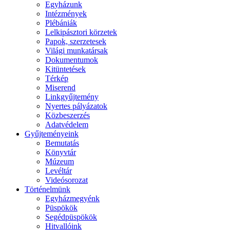
Egyházunk
Intézmények
Plébániák
Lelkipásztori körzetek
Papok, szerzetesek
Világi munkatársak
Dokumentumok
Kitüntetések
Térkép
Miserend
Linkgyűjtemény
Nyertes pályázatok
Közbeszerzés
Adatvédelem
Gyűjteményeink
Bemutatás
Könyvtár
Múzeum
Levéltár
Videósorozat
Történelmünk
Egyházmegyénk
Püspökök
Segédpüspökök
Hitvallóink