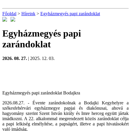
Főoldal
>
Híreink
>
Egyházmegyés papi zarándoklat
Egyházmegyés papi
zarándoklat
2026. 08. 27.
| 2025. 12. 03.
Egyházmegyés papi zarándoklat Bodajkra
2026.08.27. - Évente zarándokolnak a Bodajki Kegyhelyre a
székesfehérvári egyházmegye papjai és diakónusai, ahová a
hagyomány szerint Szent István király és Imre herceg együtt jártak
imádkozni. A 22. alkalommal megrendezett közös zarándoklat célja
a papi lelkiség elmélyítése, a papságért, illetve a papi hivatásokért
való imádság.