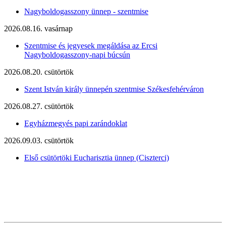
Nagyboldogasszony ünnep - szentmise
2026.08.16. vasárnap
Szentmise és jegyesek megáldása az Ercsi
Nagyboldogasszony-napi búcsún
2026.08.20. csütörtök
Szent István király ünnepén szentmise Székesfehérváron
2026.08.27. csütörtök
Egyházmegyés papi zarándoklat
2026.09.03. csütörtök
Első csütörtöki Eucharisztia ünnep (Ciszterci)