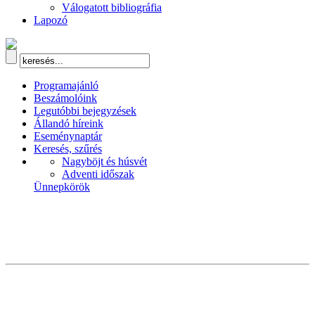
Válogatott bibliográfia
Lapozó
Programajánló
Beszámolóink
Legutóbbi bejegyzések
Állandó híreink
Eseménynaptár
Keresés, szűrés
Nagyböjt és húsvét
Adventi időszak
Ünnepkörök