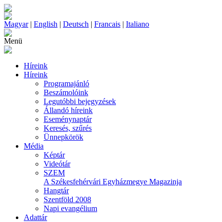
Magyar
|
English
|
Deutsch
|
Francais
|
Italiano
Menü
Híreink
Híreink
Programajánló
Beszámolóink
Legutóbbi bejegyzések
Állandó híreink
Eseménynaptár
Keresés, szűrés
Ünnepkörök
Média
Képtár
Videótár
SZEM
A Székesfehérvári Egyházmegye Magazinja
Hangtár
Szentföld 2008
Napi evangélium
Adattár