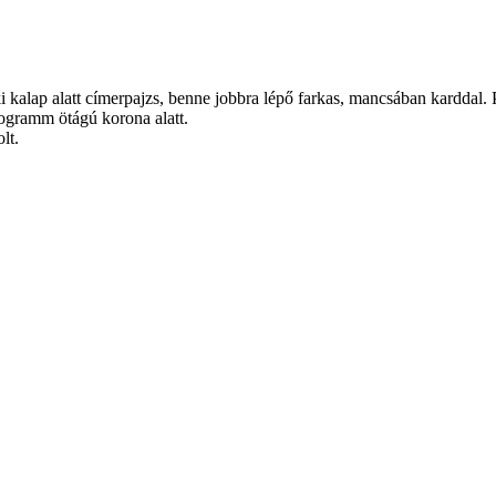
i kalap alatt címerpajzs, benne jobbra lépő farkas, mancsában karddal.
ogramm ötágú korona alatt.
lt.