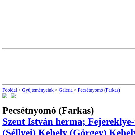
Főoldal
>
Gyűjteményeink
>
Galéria
>
Pecsétnyomó (Farkas)
Pecsétnyomó (Farkas)
Szent István herma; Fejereklye-
(Séllyei)
Kehely (Görgey)
Kehel