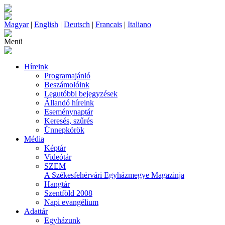
Magyar
|
English
|
Deutsch
|
Francais
|
Italiano
Menü
Híreink
Programajánló
Beszámolóink
Legutóbbi bejegyzések
Állandó híreink
Eseménynaptár
Keresés, szűrés
Ünnepkörök
Média
Képtár
Videótár
SZEM
A Székesfehérvári Egyházmegye Magazinja
Hangtár
Szentföld 2008
Napi evangélium
Adattár
Egyházunk