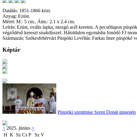
Datálás: 1851-1866 közt.
Anyag: Ezüst.
Méret: M.: 5 cm., Átm.: 2.1 x 2.4 cm.
Leírás: Ezüst, ovális lapka, mozgó acél kereten. A pecsétlapon püspök
végződésű kereszt sisakdísszel. Hátoldalon egymásba fonódó FJ mon
Származás: Székesfehérvári Püspöki Levéltár. Farkas Imre püspöké vo
Képtár
Püspöki szentmise Szent Donát ünnepén
<
2025. június
>
H
K
Sz
Cs
P
Sz
V