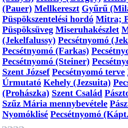
(Pauer)
Mellkereszt
Gyűrű (Mil
Püspökszentelési hordó
Mitra; 
Püspöksüveg
Miseruhakészlet
M
(Jekelfalussy)
Pecsétnyomó (Jeke
Pecsétnyomó (Farkas)
Pecsétny
Pecsétnyomó (Steiner)
Pecsétny
Szent József
Pecsétnyomó terve
Úrmutató
Kehely (Jezsuita)
Pec
(Prohászka)
Szent Család
Pászt
Szűz Mária mennybevétele
Pász
Nyomóklisé
Pecsétnyomó (Kápt.