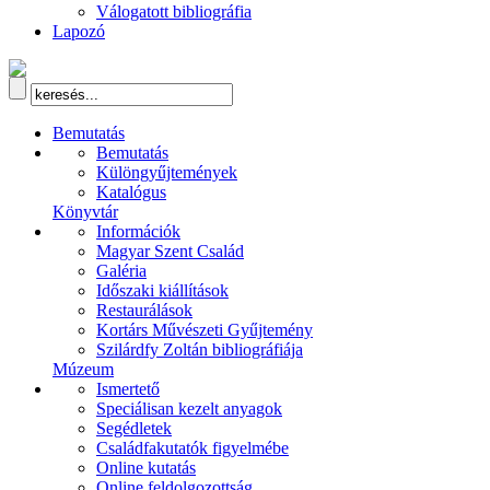
Válogatott bibliográfia
Lapozó
Bemutatás
Bemutatás
Különgyűjtemények
Katalógus
Könyvtár
Információk
Magyar Szent Család
Galéria
Időszaki kiállítások
Restaurálások
Kortárs Művészeti Gyűjtemény
Szilárdfy Zoltán bibliográfiája
Múzeum
Ismertető
Speciálisan kezelt anyagok
Segédletek
Családfakutatók figyelmébe
Online kutatás
Online feldolgozottság