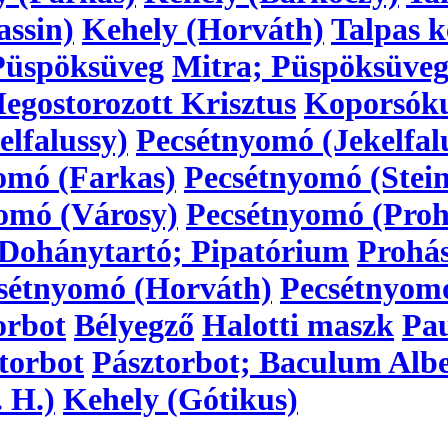
assin)
Kehely (Horváth)
Talpas k
Püspöksüveg
Mitra; Püspöksüve
egostorozott Krisztus
Koporsóku
lfalussy)
Pecsétnyomó (Jekelfal
omó (Farkas)
Pecsétnyomó (Stein
omó (Városy)
Pecsétnyomó (Proh
Dohánytartó; Pipatórium
Prohá
sétnyomó (Horváth)
Pecsétnyom
orbot
Bélyegző
Halotti maszk
Pau
torbot
Pásztorbot; Baculum Alb
 H.)
Kehely (Gótikus)