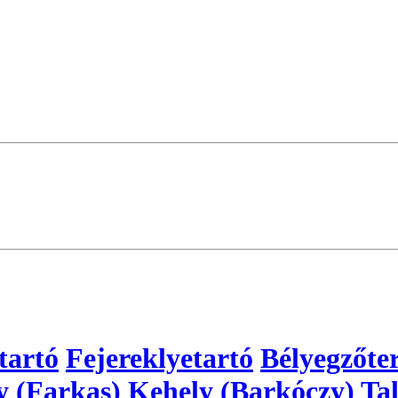
tartó
Fejereklyetartó
Bélyegzőte
y (Farkas)
Kehely (Barkóczy)
Tal