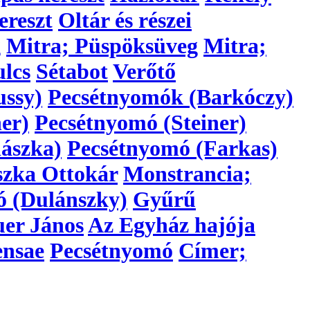
ereszt
Oltár és részei
g
Mitra; Püspöksüveg
Mitra;
lcs
Sétabot
Verőtő
ussy)
Pecsétnyomók (Barkóczy)
er)
Pecsétnyomó (Steiner)
ászka)
Pecsétnyomó (Farkas)
szka Ottokár
Monstrancia;
ó (Dulánszky)
Gyűrű
er János
Az Egyház hajója
ensae
Pecsétnyomó
Címer;