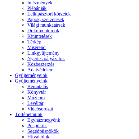
Intézmények
Plébániák
Lelkipásztori körzetek
Papok, szerzetesek
Világi munkatársak
Dokumentumok
Kitüntetések
Térkép
Miserend
Linkgyűjtemény
Nyertes pályázatok
Közbeszerzés
Adatvédelem
Gyűjteményeink
Gyűjteményeink
Bemutatás
Könyvtár
Múzeum
Levéltár
Videósorozat
Történelmünk
Egyházmegyénk
Püspökök
Segédpüspökök
Hitvallóink