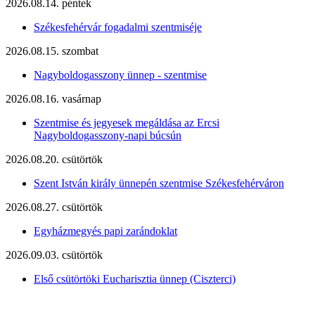
2026.08.14. péntek
Székesfehérvár fogadalmi szentmiséje
2026.08.15. szombat
Nagyboldogasszony ünnep - szentmise
2026.08.16. vasárnap
Szentmise és jegyesek megáldása az Ercsi
Nagyboldogasszony-napi búcsún
2026.08.20. csütörtök
Szent István király ünnepén szentmise Székesfehérváron
2026.08.27. csütörtök
Egyházmegyés papi zarándoklat
2026.09.03. csütörtök
Első csütörtöki Eucharisztia ünnep (Ciszterci)