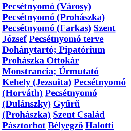
Pecsétnyomó (Városy)
Pecsétnyomó (Prohászka)
Pecsétnyomó (Farkas)
Szent
József
Pecsétnyomó terve
Dohánytartó; Pipatórium
Prohászka Ottokár
Monstrancia; Úrmutató
Kehely (Jezsuita)
Pecsétnyomó
(Horváth)
Pecsétnyomó
(Dulánszky)
Gyűrű
(Prohászka)
Szent Család
Pásztorbot
Bélyegző
Halotti