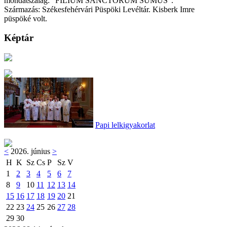
mondatszalag: "FILIUM SANCTORUM SUMUS".
Származás: Székesfehérvári Püspöki Levéltár. Kisberk Imre
püspöké volt.
Képtár
Papi lelkigyakorlat
<
2026. június
>
H
K
Sz
Cs
P
Sz
V
1
2
3
4
5
6
7
8
9
10
11
12
13
14
15
16
17
18
19
20
21
22
23
24
25
26
27
28
29
30