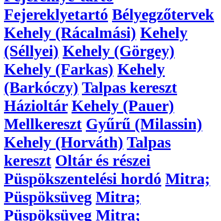
Fejereklyetartó
Bélyegzőtervek
Kehely (Rácalmási)
Kehely
(Séllyei)
Kehely (Görgey)
Kehely (Farkas)
Kehely
(Barkóczy)
Talpas kereszt
Házioltár
Kehely (Pauer)
Mellkereszt
Gyűrű (Milassin)
Kehely (Horváth)
Talpas
kereszt
Oltár és részei
Püspökszentelési hordó
Mitra;
Püspöksüveg
Mitra;
Püspöksüveg
Mitra;