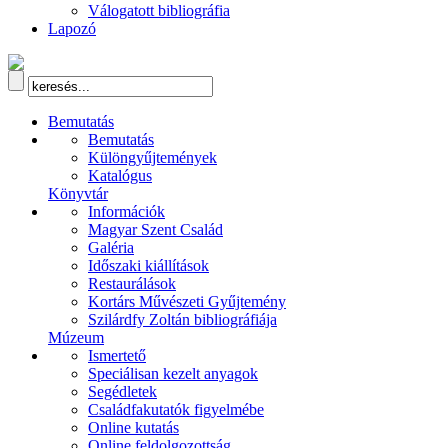
Válogatott bibliográfia
Lapozó
Bemutatás
Bemutatás
Különgyűjtemények
Katalógus
Könyvtár
Információk
Magyar Szent Család
Galéria
Időszaki kiállítások
Restaurálások
Kortárs Művészeti Gyűjtemény
Szilárdfy Zoltán bibliográfiája
Múzeum
Ismertető
Speciálisan kezelt anyagok
Segédletek
Családfakutatók figyelmébe
Online kutatás
Online feldolgozottság