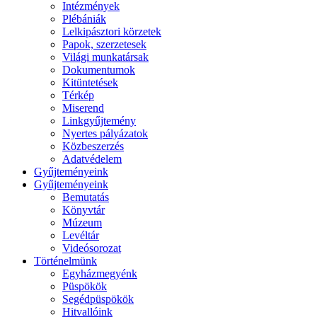
Intézmények
Plébániák
Lelkipásztori körzetek
Papok, szerzetesek
Világi munkatársak
Dokumentumok
Kitüntetések
Térkép
Miserend
Linkgyűjtemény
Nyertes pályázatok
Közbeszerzés
Adatvédelem
Gyűjteményeink
Gyűjteményeink
Bemutatás
Könyvtár
Múzeum
Levéltár
Videósorozat
Történelmünk
Egyházmegyénk
Püspökök
Segédpüspökök
Hitvallóink