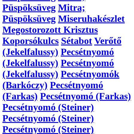
Püspöksüveg
Mitra;
Püspöksüveg
Miseruhakészlet
Megostorozott Krisztus
Koporsókulcs
Sétabot
Verőtő
(Jekelfalussy)
Pecsétnyomó
(Jekelfalussy)
Pecsétnyomó
(Jekelfalussy)
Pecsétnyomók
(Barkóczy)
Pecsétnyomó
(Farkas)
Pecsétnyomó (Farkas)
Pecsétnyomó (Steiner)
Pecsétnyomó (Steiner)
Pecsétnyomó (Steiner)