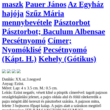
maszk
Pauer János
Az Egyház
hajója
Szűz Mária
mennybevétele
Pásztorbot
Pásztorbot; Baculum Albensae
Pecsétnyomó
Címer;
Nyomóklisé
Pecsétnyomó
(Kápt. H.)
Kehely (Gótikus)
Datálás: XX.sz.3.negyed
Anyag: Ezüst.
Méret: Lap: 4 x 3.5 cm. M.: 0.5 cm.
Leírás: Ezüst negatív, vésett klisé a püspök címerével: tagolt pajzson
országfelajánlási jelenet, a pajzs oldala alul és fölül rátekeredik a
pajzs mögött álló kereszt és pásztorbot szárára. A pajzson mitra,
felette 3 bojtsoros főpapi kalap. A pajzs alatt a szárakon megtörő