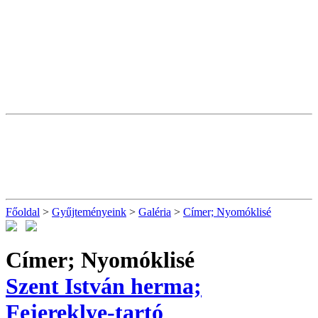
Főoldal
>
Gyűjteményeink
>
Galéria
>
Címer; Nyomóklisé
Címer; Nyomóklisé
Szent István herma;
Fejereklye-tartó