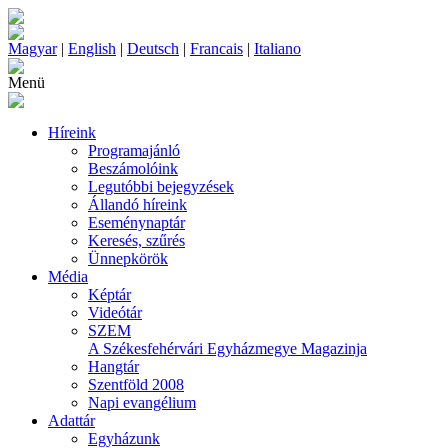
Magyar
|
English
|
Deutsch
|
Francais
|
Italiano
Menü
Híreink
Programajánló
Beszámolóink
Legutóbbi bejegyzések
Állandó híreink
Eseménynaptár
Keresés, szűrés
Ünnepkörök
Média
Képtár
Videótár
SZEM
A Székesfehérvári Egyházmegye Magazinja
Hangtár
Szentföld 2008
Napi evangélium
Adattár
Egyházunk