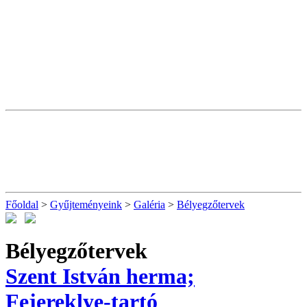
Főoldal
>
Gyűjteményeink
>
Galéria
>
Bélyegzőtervek
Bélyegzőtervek
Szent István herma;
Fejereklye-tartó