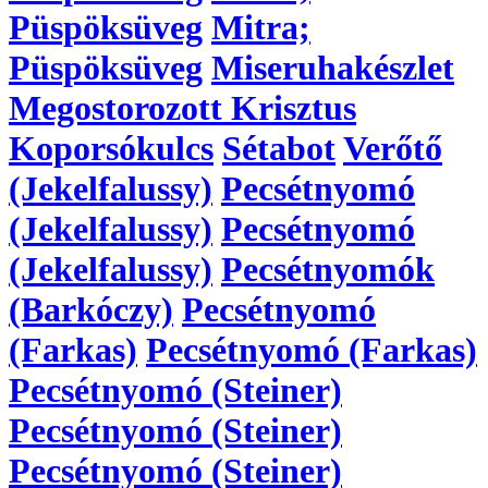
Püspöksüveg
Mitra;
Püspöksüveg
Miseruhakészlet
Megostorozott Krisztus
Koporsókulcs
Sétabot
Verőtő
(Jekelfalussy)
Pecsétnyomó
(Jekelfalussy)
Pecsétnyomó
(Jekelfalussy)
Pecsétnyomók
(Barkóczy)
Pecsétnyomó
(Farkas)
Pecsétnyomó (Farkas)
Pecsétnyomó (Steiner)
Pecsétnyomó (Steiner)
Pecsétnyomó (Steiner)