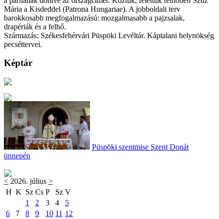
a párnának döntve az országcímer. Köztük, felettük felhőben Szűz
Mária a Kisdeddel (Patrona Hungariae). A jobboldali terv
barokkosabb megfogalmazású: mozgalmasabb a pajzsalak,
drapériák és a felhő.
Származás: Székesfehérvári Püspöki Levéltár. Káptalani helynökség
pecséttervei.
Képtár
Püspöki szentmise Szent Donát
ünnepén
<
2026. július
>
H
K
Sz
Cs
P
Sz
V
1
2
3
4
5
6
7
8
9
10
11
12