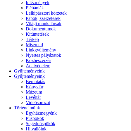
Intézmények
Plébániák
Lelkipásztori körzetek
Papok, szerzetesek
Világi munkatársak
Dokumentumok
Kitüntetések
Térkép
Miserend
Linkgyűjtemény
Nyertes pályázatok
Közbeszerzés
Adatvédelem
Gyűjteményeink
Gyűjteményeink
Bemutatás
Könyvtár
Múzeum
Levéltár
Videósorozat
Történelmünk
Egyházmegyénk
Püspökök
Segédpüspökök
Hitvallóink