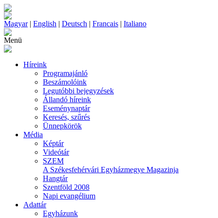
Magyar
|
English
|
Deutsch
|
Francais
|
Italiano
Menü
Híreink
Programajánló
Beszámolóink
Legutóbbi bejegyzések
Állandó híreink
Eseménynaptár
Keresés, szűrés
Ünnepkörök
Média
Képtár
Videótár
SZEM
A Székesfehérvári Egyházmegye Magazinja
Hangtár
Szentföld 2008
Napi evangélium
Adattár
Egyházunk