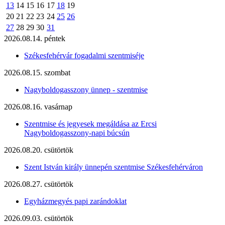
13
14
15
16
17
18
19
20
21
22
23
24
25
26
27
28
29
30
31
2026.08.14. péntek
Székesfehérvár fogadalmi szentmiséje
2026.08.15. szombat
Nagyboldogasszony ünnep - szentmise
2026.08.16. vasárnap
Szentmise és jegyesek megáldása az Ercsi
Nagyboldogasszony-napi búcsún
2026.08.20. csütörtök
Szent István király ünnepén szentmise Székesfehérváron
2026.08.27. csütörtök
Egyházmegyés papi zarándoklat
2026.09.03. csütörtök