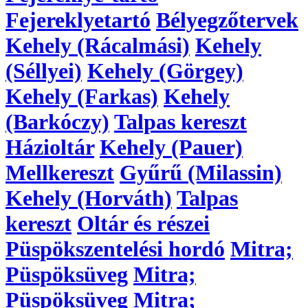
Fejereklyetartó
Bélyegzőtervek
Kehely (Rácalmási)
Kehely
(Séllyei)
Kehely (Görgey)
Kehely (Farkas)
Kehely
(Barkóczy)
Talpas kereszt
Házioltár
Kehely (Pauer)
Mellkereszt
Gyűrű (Milassin)
Kehely (Horváth)
Talpas
kereszt
Oltár és részei
Püspökszentelési hordó
Mitra;
Püspöksüveg
Mitra;
Püspöksüveg
Mitra;