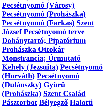
Pecsétnyomó (Városy)
Pecsétnyomó (Prohászka)
Pecsétnyomó (Farkas)
Szent
József
Pecsétnyomó terve
Dohánytartó; Pipatórium
Prohászka Ottokár
Monstrancia; Úrmutató
Kehely (Jezsuita)
Pecsétnyomó
(Horváth)
Pecsétnyomó
(Dulánszky)
Gyűrű
(Prohászka)
Szent Család
Pásztorbot
Bélyegző
Halotti