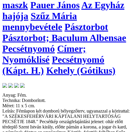
maszk
Pauer János
Az Egyház
hajója
Szűz Mária
mennybevétele
Pásztorbot
Pásztorbot; Baculum Albensae
Pecsétnyomó
Címer;
Nyomóklisé
Pecsétnyomó
(Kápt. H.)
Kehely (Gótikus)
Anyag: Fém.
Technika: Domborított.
Méret: 11 x 5 cm.
Leírás: Fémlapon két domború bélyegzőterv, ugyanazzal a körirattal:
"A SZÉKESFEHÉRVÁRI KÁPTALANI HELYTARTÓSÁG
PECSÉTJE 1848." Pecsétkép országfelajánlási jelenet: oltár előtt
térdeplő Szent István király, előtte párnán a korona, a jogar és kard,