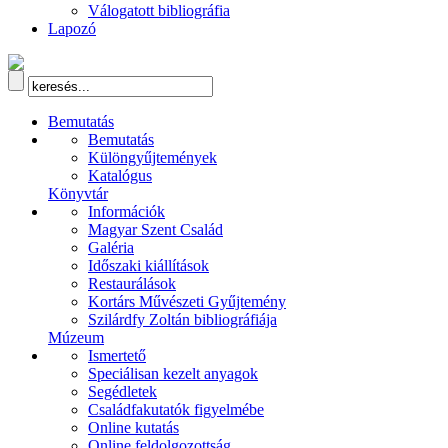
Válogatott bibliográfia
Lapozó
Bemutatás
Bemutatás
Különgyűjtemények
Katalógus
Könyvtár
Információk
Magyar Szent Család
Galéria
Időszaki kiállítások
Restaurálások
Kortárs Művészeti Gyűjtemény
Szilárdfy Zoltán bibliográfiája
Múzeum
Ismertető
Speciálisan kezelt anyagok
Segédletek
Családfakutatók figyelmébe
Online kutatás
Online feldolgozottság