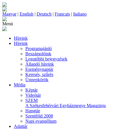
Magyar
|
English
|
Deutsch
|
Francais
|
Italiano
Menü
Híreink
Híreink
Programajánló
Beszámolóink
Legutóbbi bejegyzések
Állandó híreink
Eseménynaptár
Keresés, szűrés
Ünnepkörök
Média
Képtár
Videótár
SZEM
A Székesfehérvári Egyházmegye Magazinja
Hangtár
Szentföld 2008
Napi evangélium
Adattár