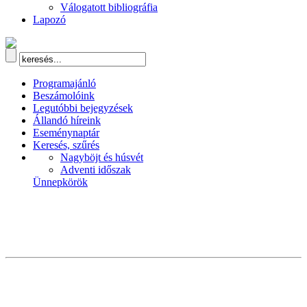
Válogatott bibliográfia
Lapozó
Programajánló
Beszámolóink
Legutóbbi bejegyzések
Állandó híreink
Eseménynaptár
Keresés, szűrés
Nagyböjt és húsvét
Adventi időszak
Ünnepkörök