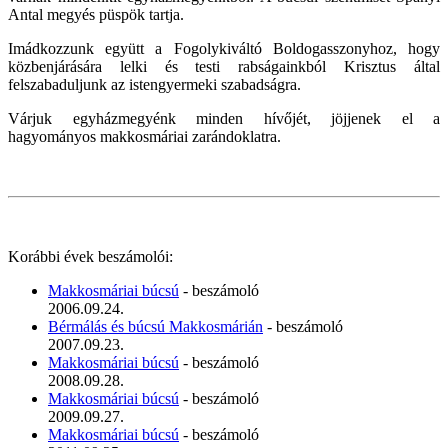
Antal megyés püspök tartja.
Imádkozzunk együtt a Fogolykiváltó Boldogasszonyhoz, hogy
közbenjárására lelki és testi rabságainkból Krisztus által
felszabaduljunk az istengyermeki szabadságra.
Várjuk egyházmegyénk minden hívőjét, jöjjenek el a
hagyományos makkosmáriai zarándoklatra.
Korábbi évek beszámolói:
Makkosmáriai búcsú
- beszámoló
2006.09.24.
Bérmálás és búcsú Makkosmárián
- beszámoló
2007.09.23.
Makkosmáriai búcsú
- beszámoló
2008.09.28.
Makkosmáriai búcsú
- beszámoló
2009.09.27.
Makkosmáriai búcsú
- beszámoló