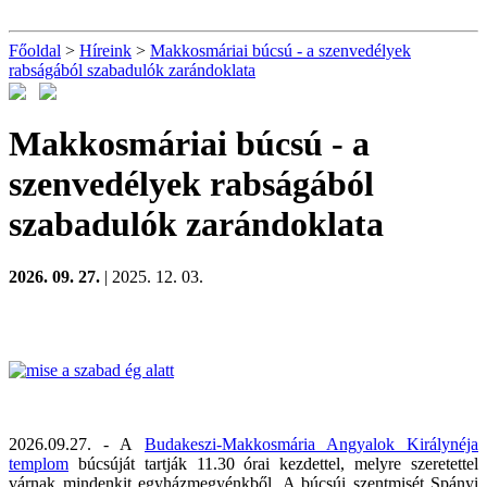
Főoldal
>
Híreink
>
Makkosmáriai búcsú - a szenvedélyek
rabságából szabadulók zarándoklata
Makkosmáriai búcsú - a
szenvedélyek rabságából
szabadulók zarándoklata
2026. 09. 27.
| 2025. 12. 03.
2026.09.27. - A
Budakeszi-Makkosmária Angyalok Királynéja
templom
búcsúját tartják 11.30 órai kezdettel, melyre szeretettel
várnak mindenkit egyházmegyénkből. A búcsúi szentmisét Spányi