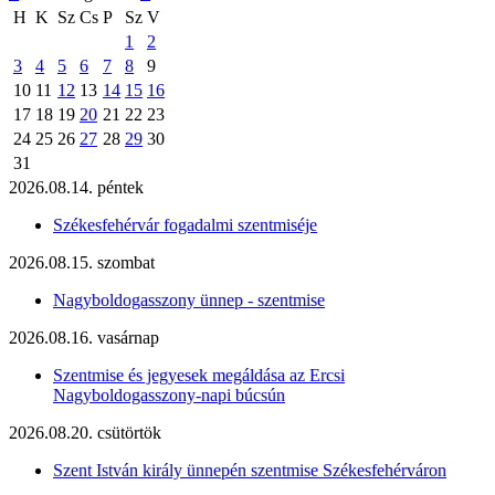
H
K
Sz
Cs
P
Sz
V
1
2
3
4
5
6
7
8
9
10
11
12
13
14
15
16
17
18
19
20
21
22
23
24
25
26
27
28
29
30
31
2026.08.14. péntek
Székesfehérvár fogadalmi szentmiséje
2026.08.15. szombat
Nagyboldogasszony ünnep - szentmise
2026.08.16. vasárnap
Szentmise és jegyesek megáldása az Ercsi
Nagyboldogasszony-napi búcsún
2026.08.20. csütörtök
Szent István király ünnepén szentmise Székesfehérváron