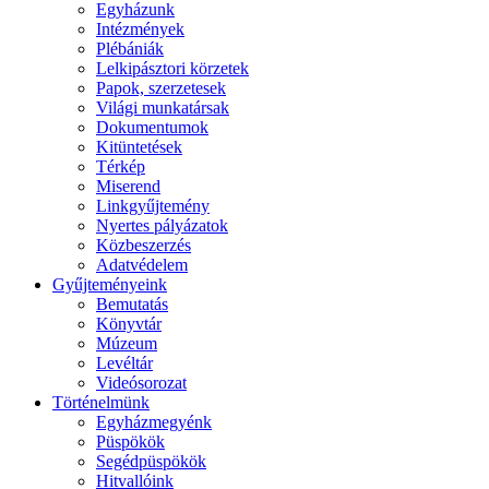
Egyházunk
Intézmények
Plébániák
Lelkipásztori körzetek
Papok, szerzetesek
Világi munkatársak
Dokumentumok
Kitüntetések
Térkép
Miserend
Linkgyűjtemény
Nyertes pályázatok
Közbeszerzés
Adatvédelem
Gyűjteményeink
Bemutatás
Könyvtár
Múzeum
Levéltár
Videósorozat
Történelmünk
Egyházmegyénk
Püspökök
Segédpüspökök
Hitvallóink