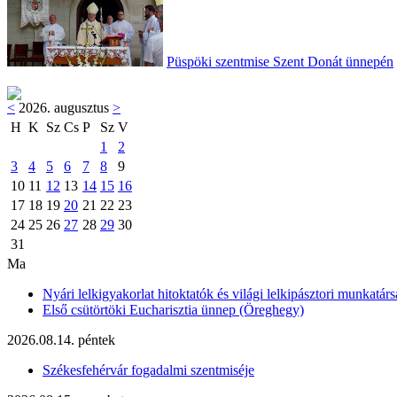
Püspöki szentmise Szent Donát ünnepén
<
2026. augusztus
>
H
K
Sz
Cs
P
Sz
V
1
2
3
4
5
6
7
8
9
10
11
12
13
14
15
16
17
18
19
20
21
22
23
24
25
26
27
28
29
30
31
Ma
Nyári lelkigyakorlat hitoktatók és világi lelkipásztori munkatárs
Első csütörtöki Eucharisztia ünnep (Öreghegy)
2026.08.14. péntek
Székesfehérvár fogadalmi szentmiséje