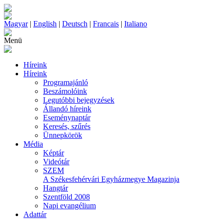
Magyar
|
English
|
Deutsch
|
Francais
|
Italiano
Menü
Híreink
Híreink
Programajánló
Beszámolóink
Legutóbbi bejegyzések
Állandó híreink
Eseménynaptár
Keresés, szűrés
Ünnepkörök
Média
Képtár
Videótár
SZEM
A Székesfehérvári Egyházmegye Magazinja
Hangtár
Szentföld 2008
Napi evangélium
Adattár