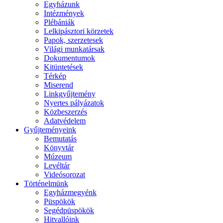
Egyházunk
Intézmények
Plébániák
Lelkipásztori körzetek
Papok, szerzetesek
Világi munkatársak
Dokumentumok
Kitüntetések
Térkép
Miserend
Linkgyűjtemény
Nyertes pályázatok
Közbeszerzés
Adatvédelem
Gyűjteményeink
Bemutatás
Könyvtár
Múzeum
Levéltár
Videósorozat
Történelmünk
Egyházmegyénk
Püspökök
Segédpüspökök
Hitvallóink