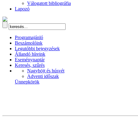
Válogatott bibliográfia
Lapozó
Programajánló
Beszámolóink
Legutóbbi bejegyzések
Állandó híreink
Eseménynaptár
Keresés, szűrés
Nagyböjt és húsvét
Adventi időszak
Ünnepkörök