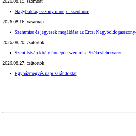
2026.08.15. szombat
Nagyboldogasszony ünnep - szentmise
2026.08.16. vasárnap
Szentmise és jegyesek megáldása az Ercsi Nagyboldogasszony
2026.08.20. csütörtök
Szent István király ünnepén szentmise Székesfehérváron
2026.08.27. csütörtök
Egyházmegyés papi zarándoklat