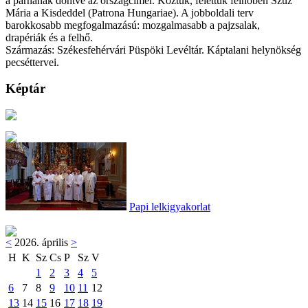
a párnának döntve az országcímer. Köztük, felettük felhőben Szűz
Mária a Kisdeddel (Patrona Hungariae). A jobboldali terv
barokkosabb megfogalmazású: mozgalmasabb a pajzsalak,
drapériák és a felhő.
Származás: Székesfehérvári Püspöki Levéltár. Káptalani helynökség
pecséttervei.
Képtár
Papi lelkigyakorlat
<
2026. április
>
H
K
Sz
Cs
P
Sz
V
1
2
3
4
5
6
7
8
9
10
11
12
13
14
15
16
17
18
19