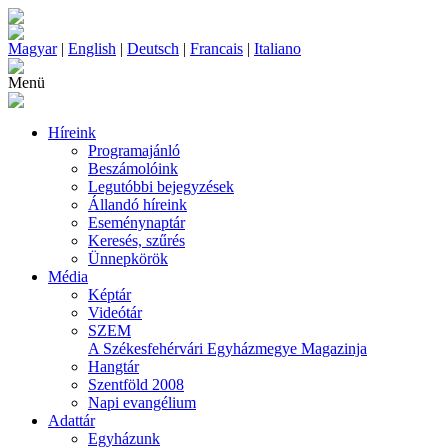
Magyar
|
English
|
Deutsch
|
Francais
|
Italiano
Menü
Híreink
Programajánló
Beszámolóink
Legutóbbi bejegyzések
Állandó híreink
Eseménynaptár
Keresés, szűrés
Ünnepkörök
Média
Képtár
Videótár
SZEM
A Székesfehérvári Egyházmegye Magazinja
Hangtár
Szentföld 2008
Napi evangélium
Adattár
Egyházunk