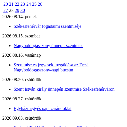
20
21
22
23
24
25
26
27
28
29
30
2026.08.14. péntek
Székesfehérvár fogadalmi szentmiséje
2026.08.15. szombat
Nagyboldogasszony ünnep - szentmise
2026.08.16. vasárnap
Szentmise és jegyesek megáldása az Ercsi
Nagyboldogasszony-napi búcsún
2026.08.20. csütörtök
Szent István király ünnepén szentmise Székesfehérváron
2026.08.27. csütörtök
Egyházmegyés papi zarándoklat
2026.09.03. csütörtök