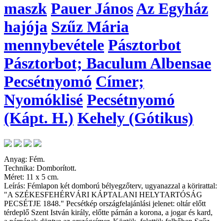
maszk
Pauer János
Az Egyház
hajója
Szűz Mária
mennybevétele
Pásztorbot
Pásztorbot; Baculum Albensae
Pecsétnyomó
Címer;
Nyomóklisé
Pecsétnyomó
(Kápt. H.)
Kehely (Gótikus)
Anyag: Fém.
Technika: Domborított.
Méret: 11 x 5 cm.
Leírás: Fémlapon két domború bélyegzőterv, ugyanazzal a körirattal:
"A SZÉKESFEHÉRVÁRI KÁPTALANI HELYTARTÓSÁG
PECSÉTJE 1848." Pecsétkép országfelajánlási jelenet: oltár előtt
térdeplő Szent István király, előtte párnán a korona, a jogar és kard,