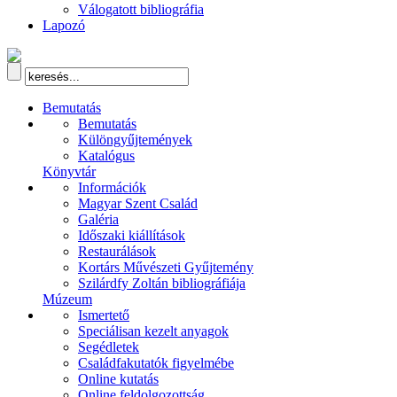
Válogatott bibliográfia
Lapozó
Bemutatás
Bemutatás
Különgyűjtemények
Katalógus
Könyvtár
Információk
Magyar Szent Család
Galéria
Időszaki kiállítások
Restaurálások
Kortárs Művészeti Gyűjtemény
Szilárdfy Zoltán bibliográfiája
Múzeum
Ismertető
Speciálisan kezelt anyagok
Segédletek
Családfakutatók figyelmébe
Online kutatás
Online feldolgozottság