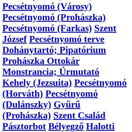
Pecsétnyomó (Városy)
Pecsétnyomó (Prohászka)
Pecsétnyomó (Farkas)
Szent
József
Pecsétnyomó terve
Dohánytartó; Pipatórium
Prohászka Ottokár
Monstrancia; Úrmutató
Kehely (Jezsuita)
Pecsétnyomó
(Horváth)
Pecsétnyomó
(Dulánszky)
Gyűrű
(Prohászka)
Szent Család
Pásztorbot
Bélyegző
Halotti