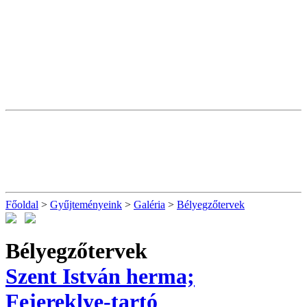
Főoldal
>
Gyűjteményeink
>
Galéria
>
Bélyegzőtervek
Bélyegzőtervek
Szent István herma;
Fejereklye-tartó