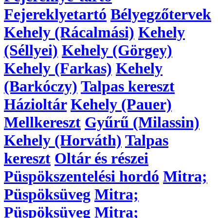
Fejereklyetartó
Bélyegzőtervek
Kehely (Rácalmási)
Kehely
(Séllyei)
Kehely (Görgey)
Kehely (Farkas)
Kehely
(Barkóczy)
Talpas kereszt
Házioltár
Kehely (Pauer)
Mellkereszt
Gyűrű (Milassin)
Kehely (Horváth)
Talpas
kereszt
Oltár és részei
Püspökszentelési hordó
Mitra;
Püspöksüveg
Mitra;
Püspöksüveg
Mitra;