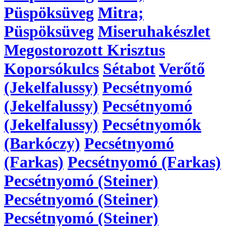
Püspöksüveg
Mitra;
Püspöksüveg
Miseruhakészlet
Megostorozott Krisztus
Koporsókulcs
Sétabot
Verőtő
(Jekelfalussy)
Pecsétnyomó
(Jekelfalussy)
Pecsétnyomó
(Jekelfalussy)
Pecsétnyomók
(Barkóczy)
Pecsétnyomó
(Farkas)
Pecsétnyomó (Farkas)
Pecsétnyomó (Steiner)
Pecsétnyomó (Steiner)
Pecsétnyomó (Steiner)