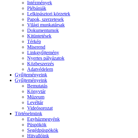
Intézmények
Plébániák
Lelkipásztori körzetek
Papok, szerzetesek
Világi munkatársak
Dokumentumok
Kitüntetések
Térkép
Miserend
Linkgyűjtemény
Nyertes pályázatok
Közbeszerzés
Adatvédelem
Gyűjteményeink
Gyűjteményeink
Bemutatás
Könyvtár
Múzeum
Levéltár
Videósorozat
Történelmünk
Egyházmegyénk
Püspökök
Segédpüspökök
Hitvallóink