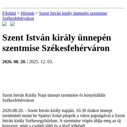
Főoldal
>
Híreink
>
Szent István király ünnepén szentmise
Székesfehérváron
Szent István király ünnepén
szentmise Székesfehérváron
2026. 08. 20.
| 2025. 12. 03.
Szent István Király Napi ünnepi szentmise és kenyéráldás
Székesfehérváron
2026.08.20. - Szent István király napján, 10.30 órakor ünnepi
szentmisét mutat be Spányi Antal püspök a város papságával a Szent
István király Székesegyházban. A szentmise végén áldja meg az új
kenyeret, mint a családi jólét és a jövő jelképét.