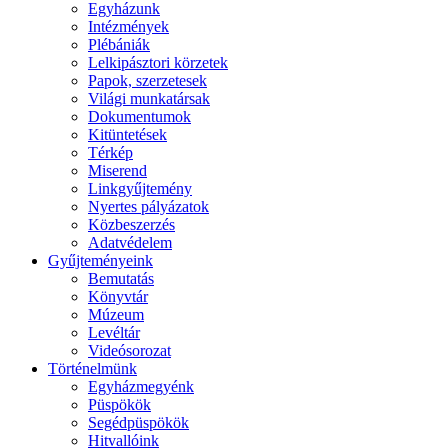
Egyházunk
Intézmények
Plébániák
Lelkipásztori körzetek
Papok, szerzetesek
Világi munkatársak
Dokumentumok
Kitüntetések
Térkép
Miserend
Linkgyűjtemény
Nyertes pályázatok
Közbeszerzés
Adatvédelem
Gyűjteményeink
Bemutatás
Könyvtár
Múzeum
Levéltár
Videósorozat
Történelmünk
Egyházmegyénk
Püspökök
Segédpüspökök
Hitvallóink