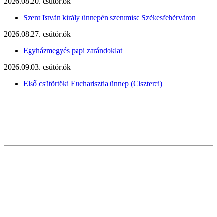
2026.08.20. csütörtök
Szent István király ünnepén szentmise Székesfehérváron
2026.08.27. csütörtök
Egyházmegyés papi zarándoklat
2026.09.03. csütörtök
Első csütörtöki Eucharisztia ünnep (Ciszterci)