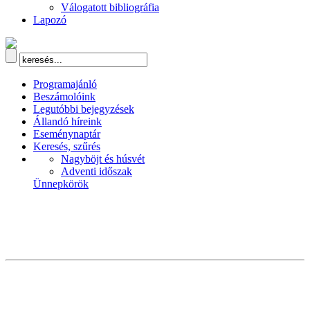
Válogatott bibliográfia
Lapozó
Programajánló
Beszámolóink
Legutóbbi bejegyzések
Állandó híreink
Eseménynaptár
Keresés, szűrés
Nagyböjt és húsvét
Adventi időszak
Ünnepkörök