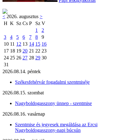
Papi lelkigyakorlat
<
2026. augusztus
>
H
K
Sz
Cs
P
Sz
V
1
2
3
4
5
6
7
8
9
10
11
12
13
14
15
16
17
18
19
20
21
22
23
24
25
26
27
28
29
30
31
2026.08.14. péntek
Székesfehérvár fogadalmi szentmiséje
2026.08.15. szombat
Nagyboldogasszony ünnep - szentmise
2026.08.16. vasárnap
Szentmise és jegyesek megáldása az Ercsi
Nagyboldogasszony-napi búcsún