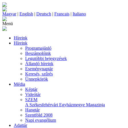
Magyar
|
English
|
Deutsch
|
Francais
|
Italiano
Menü
Híreink
Híreink
Programajánló
Beszámolóink
Legutóbbi bejegyzések
Állandó híreink
Eseménynaptár
Keresés, szűrés
Ünnepkörök
Média
Képtár
Videótár
SZEM
A Székesfehérvári Egyházmegye Magazinja
Hangtár
Szentföld 2008
Napi evangélium
Adattár