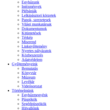
Egyházunk
Intézmények
Plébániák
Lelkipásztori körzetek
Papok, szerzetesek
Világi munkatársak
Dokumentumok
Kitüntetések
Térkép
Miserend
Linkgyűjtemény
Nyertes pályázatok
Közbeszerzés
Adatvédelem
Gyűjteményeink
Bemutatás
Könyvtár
Múzeum
Levéltár
Videósorozat
Történelmünk
Egyházmegyénk
Püspökök
Segédpüspökök
Hitvallóink