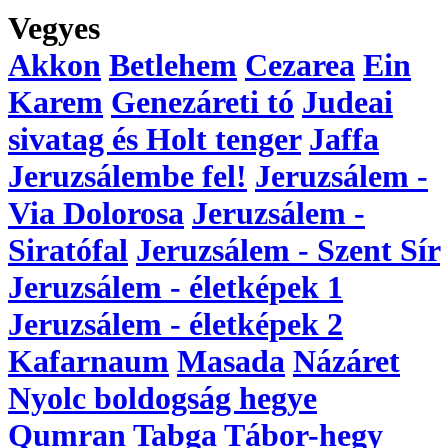
Vegyes
Akkon
Betlehem
Cezarea
Ein
Karem
Genezáreti tó
Judeai
sivatag és Holt tenger
Jaffa
Jeruzsálembe fel!
Jeruzsálem -
Via Dolorosa
Jeruzsálem -
Siratófal
Jeruzsálem - Szent Sír
Jeruzsálem - életképek 1
Jeruzsálem - életképek 2
Kafarnaum
Masada
Názáret
Nyolc boldogság hegye
Qumran
Tabga
Tábor-hegy