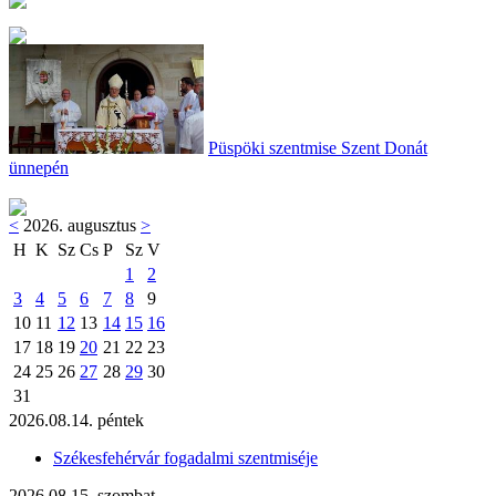
Püspöki szentmise Szent Donát
ünnepén
<
2026. augusztus
>
H
K
Sz
Cs
P
Sz
V
1
2
3
4
5
6
7
8
9
10
11
12
13
14
15
16
17
18
19
20
21
22
23
24
25
26
27
28
29
30
31
2026.08.14. péntek
Székesfehérvár fogadalmi szentmiséje
2026.08.15. szombat