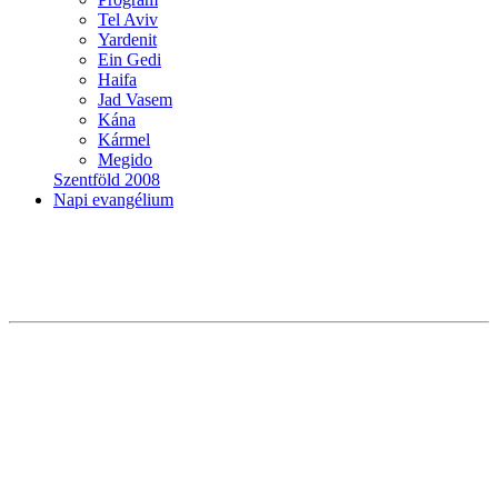
Tel Aviv
Yardenit
Ein Gedi
Haifa
Jad Vasem
Kána
Kármel
Megido
Szentföld 2008
Napi evangélium