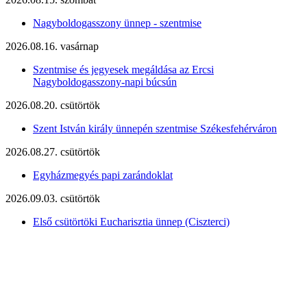
Nagyboldogasszony ünnep - szentmise
2026.08.16. vasárnap
Szentmise és jegyesek megáldása az Ercsi
Nagyboldogasszony-napi búcsún
2026.08.20. csütörtök
Szent István király ünnepén szentmise Székesfehérváron
2026.08.27. csütörtök
Egyházmegyés papi zarándoklat
2026.09.03. csütörtök
Első csütörtöki Eucharisztia ünnep (Ciszterci)