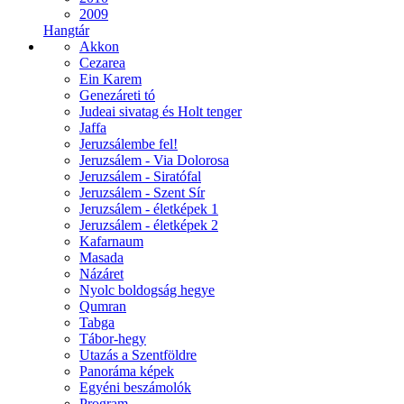
2009
Hangtár
Akkon
Cezarea
Ein Karem
Genezáreti tó
Judeai sivatag és Holt tenger
Jaffa
Jeruzsálembe fel!
Jeruzsálem - Via Dolorosa
Jeruzsálem - Siratófal
Jeruzsálem - Szent Sír
Jeruzsálem - életképek 1
Jeruzsálem - életképek 2
Kafarnaum
Masada
Názáret
Nyolc boldogság hegye
Qumran
Tabga
Tábor-hegy
Utazás a Szentföldre
Panoráma képek
Egyéni beszámolók
Program