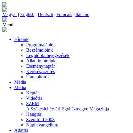
Magyar
|
English
|
Deutsch
|
Francais
|
Italiano
Menü
Híreink
Programajánló
Beszámolóink
Legutóbbi bejegyzések
Állandó híreink
Eseménynaptár
Keresés, szűrés
Ünnepkörök
Média
Média
Képtár
Videótár
SZEM
A Székesfehérvári Egyházmegye Magazinja
Hangtár
Szentföld 2008
Napi evangélium
Adattár