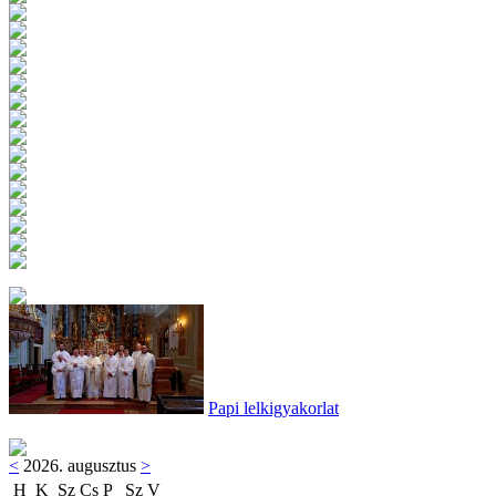
Papi lelkigyakorlat
<
2026. augusztus
>
H
K
Sz
Cs
P
Sz
V