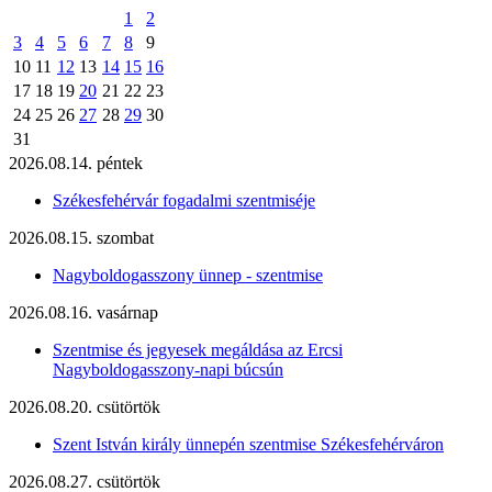
1
2
3
4
5
6
7
8
9
10
11
12
13
14
15
16
17
18
19
20
21
22
23
24
25
26
27
28
29
30
31
2026.08.14. péntek
Székesfehérvár fogadalmi szentmiséje
2026.08.15. szombat
Nagyboldogasszony ünnep - szentmise
2026.08.16. vasárnap
Szentmise és jegyesek megáldása az Ercsi
Nagyboldogasszony-napi búcsún
2026.08.20. csütörtök
Szent István király ünnepén szentmise Székesfehérváron
2026.08.27. csütörtök