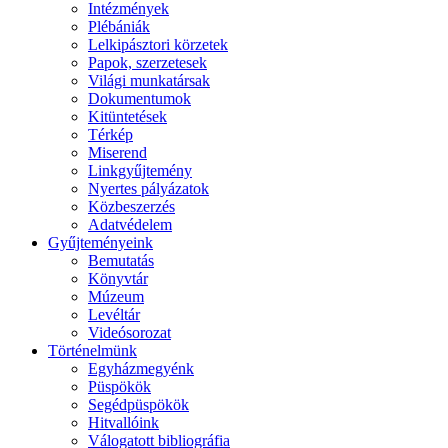
Intézmények
Plébániák
Lelkipásztori körzetek
Papok, szerzetesek
Világi munkatársak
Dokumentumok
Kitüntetések
Térkép
Miserend
Linkgyűjtemény
Nyertes pályázatok
Közbeszerzés
Adatvédelem
Gyűjteményeink
Bemutatás
Könyvtár
Múzeum
Levéltár
Videósorozat
Történelmünk
Egyházmegyénk
Püspökök
Segédpüspökök
Hitvallóink
Válogatott bibliográfia