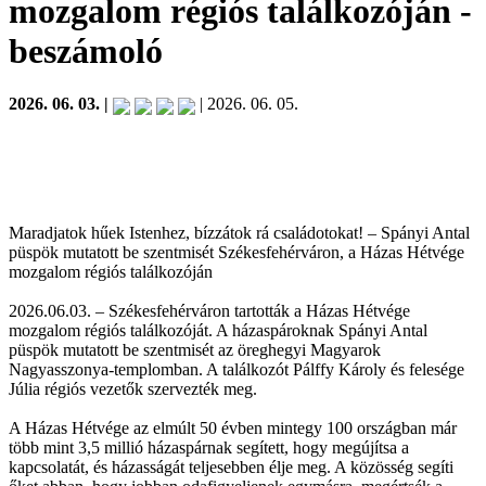
mozgalom régiós találkozóján
-
beszámoló
2026. 06. 03. |
| 2026. 06. 05.
Maradjatok hűek Istenhez, bízzátok rá családotokat! – Spányi Antal
püspök mutatott be szentmisét Székesfehérváron, a Házas Hétvége
mozgalom régiós találkozóján
2026.06.03. – Székesfehérváron tartották a Házas Hétvége
mozgalom régiós találkozóját. A házaspároknak Spányi Antal
püspök mutatott be szentmisét az öreghegyi Magyarok
Nagyasszonya-templomban. A találkozót Pálffy Károly és felesége
Júlia régiós vezetők szervezték meg.
A Házas Hétvége az elmúlt 50 évben mintegy 100 országban már
több mint 3,5 millió házaspárnak segített, hogy megújítsa a
kapcsolatát, és házasságát teljesebben élje meg. A közösség segíti