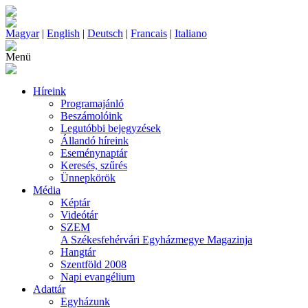
Magyar
|
English
|
Deutsch
|
Francais
|
Italiano
Menü
Híreink
Programajánló
Beszámolóink
Legutóbbi bejegyzések
Állandó híreink
Eseménynaptár
Keresés, szűrés
Ünnepkörök
Média
Képtár
Videótár
SZEM
A Székesfehérvári Egyházmegye Magazinja
Hangtár
Szentföld 2008
Napi evangélium
Adattár
Egyházunk