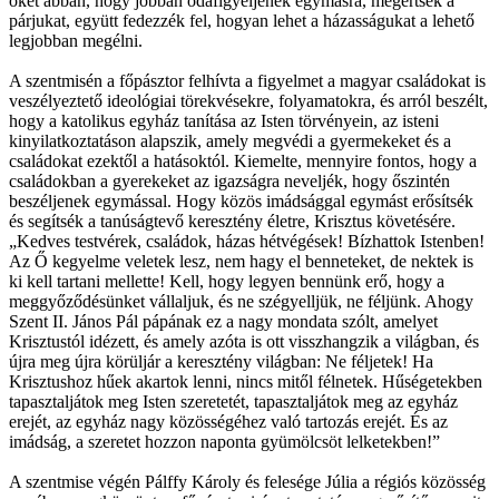
őket abban, hogy jobban odafigyeljenek egymásra, megértsék a
párjukat, együtt fedezzék fel, hogyan lehet a házasságukat a lehető
legjobban megélni.
A szentmisén a főpásztor felhívta a figyelmet a magyar családokat is
veszélyeztető ideológiai törekvésekre, folyamatokra, és arról beszélt,
hogy a katolikus egyház tanítása az Isten törvényein, az isteni
kinyilatkoztatáson alapszik, amely megvédi a gyermekeket és a
családokat ezektől a hatásoktól. Kiemelte, mennyire fontos, hogy a
családokban a gyerekeket az igazságra neveljék, hogy őszintén
beszéljenek egymással. Hogy közös imádsággal egymást erősítsék
és segítsék a tanúságtevő keresztény életre, Krisztus követésére.
„Kedves testvérek, családok, házas hétvégések! Bízhattok Istenben!
Az Ő kegyelme veletek lesz, nem hagy el benneteket, de nektek is
ki kell tartani mellette! Kell, hogy legyen bennünk erő, hogy a
meggyőződésünket vállaljuk, és ne szégyelljük, ne féljünk. Ahogy
Szent II. János Pál pápának ez a nagy mondata szólt, amelyet
Krisztustól idézett, és amely azóta is ott visszhangzik a világban, és
újra meg újra körüljár a keresztény világban: Ne féljetek! Ha
Krisztushoz hűek akartok lenni, nincs mitől félnetek. Hűségetekben
tapasztaljátok meg Isten szeretetét, tapasztaljátok meg az egyház
erejét, az egyház nagy közösségéhez való tartozás erejét. És az
imádság, a szeretet hozzon naponta gyümölcsöt lelketekben!”
A szentmise végén Pálffy Károly és felesége Júlia a régiós közösség