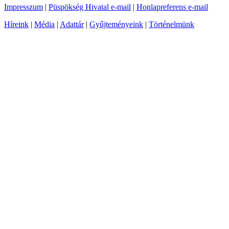
Impresszum
|
Püspökség Hivatal e-mail
|
Honlapreferens e-mail
Híreink
|
Média
|
Adattár
|
Gyűjteményeink
|
Történelmünk