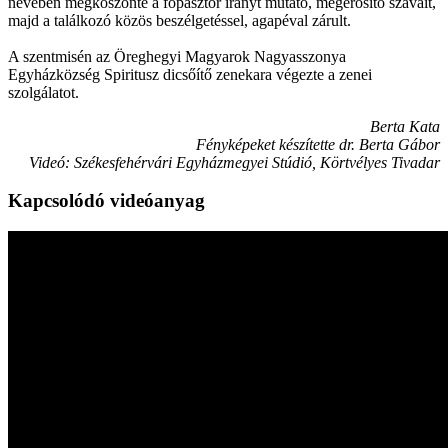
nevében megköszönte a főpásztor irányt mutató, megerősítő szavait,
majd a találkozó közös beszélgetéssel, agapéval zárult.
A szentmisén az Öreghegyi Magyarok Nagyasszonya
Egyházközség Spiritusz dicsőítő zenekara végezte a zenei
szolgálatot.
Berta Kata
Fényképeket készítette dr. Berta Gábor
Videó: Székesfehérvári Egyházmegyei Stúdió, Körtvélyes Tivadar
Kapcsolódó videóanyag