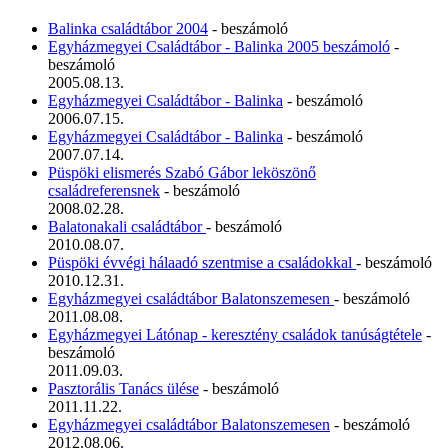
Balinka családtábor 2004
- beszámoló
Egyházmegyei Családtábor - Balinka 2005 beszámoló
-
beszámoló
2005.08.13.
Egyházmegyei Családtábor - Balinka
- beszámoló
2006.07.15.
Egyházmegyei Családtábor - Balinka
- beszámoló
2007.07.14.
Püspöki elismerés Szabó Gábor leköszönő
családreferensnek
- beszámoló
2008.02.28.
Balatonakali családtábor
- beszámoló
2010.08.07.
Püspöki évvégi hálaadó szentmise a családokkal
- beszámoló
2010.12.31.
Egyházmegyei családtábor Balatonszemesen
- beszámoló
2011.08.08.
Egyházmegyei Látónap - keresztény családok tanúságtétele
-
beszámoló
2011.09.03.
Pasztorális Tanács ülése
- beszámoló
2011.11.22.
Egyházmegyei családtábor Balatonszemesen
- beszámoló
2012.08.06.