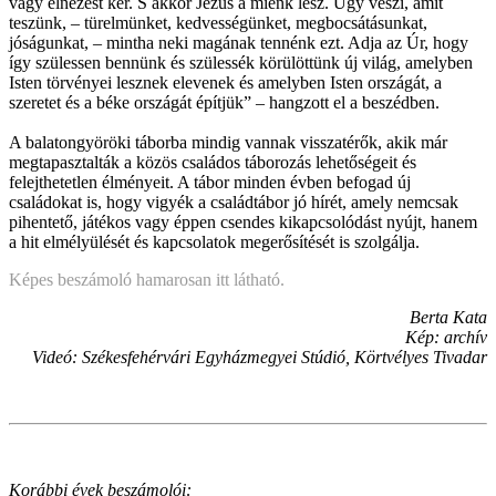
vagy elnézést kér. S akkor Jézus a miénk lesz. Úgy veszi, amit
teszünk, – türelmünket, kedvességünket, megbocsátásunkat,
jóságunkat, – mintha neki magának tennénk ezt. Adja az Úr, hogy
így szülessen bennünk és szülessék körülöttünk új világ, amelyben
Isten törvényei lesznek elevenek és amelyben Isten országát, a
szeretet és a béke országát építjük” – hangzott el a beszédben.
A balatongyöröki táborba mindig vannak visszatérők, akik már
megtapasztalták a közös családos táborozás lehetőségeit és
felejthetetlen élményeit. A tábor minden évben befogad új
családokat is, hogy vigyék a családtábor jó hírét, amely nemcsak
pihentető, játékos vagy éppen csendes kikapcsolódást nyújt, hanem
a hit elmélyülését és kapcsolatok megerősítését is szolgálja.
Képes beszámoló hamarosan itt látható.
Berta Kata
Kép: archív
Videó: Székesfehérvári Egyházmegyei Stúdió, Körtvélyes Tivadar
Korábbi évek beszámolói: