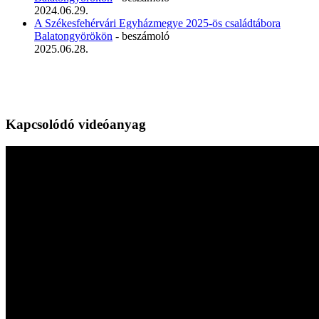
2024.06.29.
A Székesfehérvári Egyházmegye 2025-ös családtábora
Balatongyörökön
- beszámoló
2025.06.28.
Kapcsolódó videóanyag