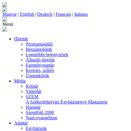
Magyar
|
English
|
Deutsch
|
Francais
|
Italiano
Menü
Híreink
Programajánló
Beszámolóink
Legutóbbi bejegyzések
Állandó híreink
Eseménynaptár
Keresés, szűrés
Ünnepkörök
Média
Képtár
Videótár
SZEM
A Székesfehérvári Egyházmegye Magazinja
Hangtár
Szentföld 2008
Napi evangélium
Adattár
Egyházunk