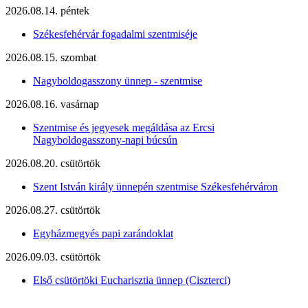
2026.08.14. péntek
Székesfehérvár fogadalmi szentmiséje
2026.08.15. szombat
Nagyboldogasszony ünnep - szentmise
2026.08.16. vasárnap
Szentmise és jegyesek megáldása az Ercsi
Nagyboldogasszony-napi búcsún
2026.08.20. csütörtök
Szent István király ünnepén szentmise Székesfehérváron
2026.08.27. csütörtök
Egyházmegyés papi zarándoklat
2026.09.03. csütörtök
Első csütörtöki Eucharisztia ünnep (Ciszterci)