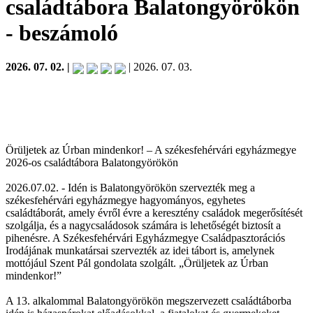
családtábora Balatongyörökön
- beszámoló
2026. 07. 02. |
| 2026. 07. 03.
Örüljetek az Úrban mindenkor! – A székesfehérvári egyházmegye
2026-os családtábora Balatongyörökön
2026.07.02. - Idén is Balatongyörökön szervezték meg a
székesfehérvári egyházmegye hagyományos, egyhetes
családtáborát, amely évről évre a keresztény családok megerősítését
szolgálja, és a nagycsaládosok számára is lehetőségét biztosít a
pihenésre. A Székesfehérvári Egyházmegye Családpasztorációs
Irodájának munkatársai szervezték az idei tábort is, amelynek
mottójául Szent Pál gondolata szolgált. „Örüljetek az Úrban
mindenkor!”
A 13. alkalommal Balatongyörökön megszervezett családtáborba