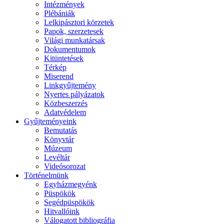
Intézmények
Plébániák
Lelkipásztori körzetek
Papok, szerzetesek
Világi munkatársak
Dokumentumok
Kitüntetések
Térkép
Miserend
Linkgyűjtemény
Nyertes pályázatok
Közbeszerzés
Adatvédelem
Gyűjteményeink
Bemutatás
Könyvtár
Múzeum
Levéltár
Videósorozat
Történelmünk
Egyházmegyénk
Püspökök
Segédpüspökök
Hitvallóink
Válogatott bibliográfia