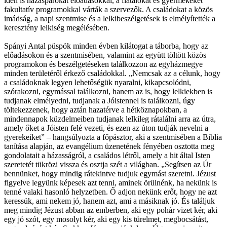
idén is házaspárokat előadásokkal, a fiatalokat és gyermekeket
fakultatív programokkal várták a szervezők. A családokat a közös
imádság, a napi szentmise és a lelkibeszélgetések is elmélyítették a
keresztény lelkiség megélésében.
Spányi Antal püspök minden évben kilátogat a táborba, hogy az
előadásokon és a szentmisében, valamint az együtt töltött közös
programokon és beszélgetéseken találkozzon az egyházmegye
minden területéről érkező családokkal. „Nemcsak az a célunk, hogy
a családoknak legyen lehetőségük nyaralni, kikapcsolódni,
szórakozni, egymással találkozni, hanem az is, hogy lelkiekben is
tudjanak elmélyedni, tudjanak a Jóistennel is találkozni, úgy
töltekezzenek, hogy aztán hazatérve a hétköznapokban, a
mindennapok küzdelmeiben tudjanak lelkileg rátalálni arra az útra,
amely őket a Jóisten felé vezeti, és ezen az úton tudják nevelni a
gyerekeiket” – hangsúlyozta a főpásztor, aki a szentmisében a Biblia
tanítása alapján, az evangélium üzenetének fényében osztotta meg
gondolatait a házasságról, a családos létről, amely a hit által Isten
szeretetét tükrözi vissza és osztja szét a világban. „Segítsen az Úr
bennünket, hogy mindig rátekintve tudjuk egymást szeretni. Jézust
figyelve legyünk képesek azt tenni, aminek örülnénk, ha nekünk is
tenné valaki hasonló helyzetben. Ő adjon nekünk erőt, hogy ne azt
keressük, ami nekem jó, hanem azt, ami a másiknak jó. És találjuk
meg mindig Jézust abban az emberben, aki egy pohár vizet kér, aki
egy jó szót, egy mosolyt kér, aki egy kis türelmet, megbocsátást,