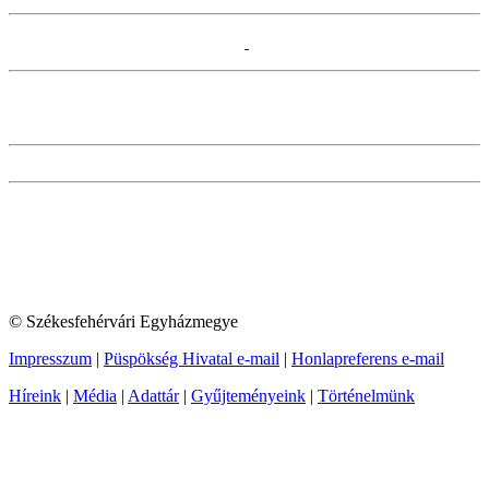
© Székesfehérvári Egyházmegye
Impresszum
|
Püspökség Hivatal e-mail
|
Honlapreferens e-mail
Híreink
|
Média
|
Adattár
|
Gyűjteményeink
|
Történelmünk