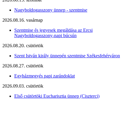
Nagyboldogasszony ünnep - szentmise
2026.08.16. vasárnap
Szentmise és jegyesek megáldása az Ercsi
Nagyboldogasszony-napi búcsún
2026.08.20. csütörtök
Szent István király ünnepén szentmise Székesfehérváron
2026.08.27. csütörtök
Egyházmegyés papi zarándoklat
2026.09.03. csütörtök
Első csütörtöki Eucharisztia ünnep (Ciszterci)