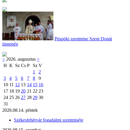
Püspöki szentmise Szent Donát
ünnepén
<
2026. augusztus
>
H
K
Sz
Cs
P
Sz
V
1
2
3
4
5
6
7
8
9
10
11
12
13
14
15
16
17
18
19
20
21
22
23
24
25
26
27
28
29
30
31
2026.08.14. péntek
Székesfehérvár fogadalmi szentmiséje
2026.08.15. szombat