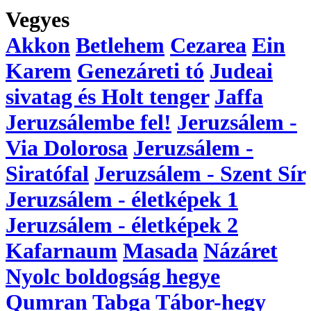
Vegyes
Akkon
Betlehem
Cezarea
Ein
Karem
Genezáreti tó
Judeai
sivatag és Holt tenger
Jaffa
Jeruzsálembe fel!
Jeruzsálem -
Via Dolorosa
Jeruzsálem -
Siratófal
Jeruzsálem - Szent Sír
Jeruzsálem - életképek 1
Jeruzsálem - életképek 2
Kafarnaum
Masada
Názáret
Nyolc boldogság hegye
Qumran
Tabga
Tábor-hegy