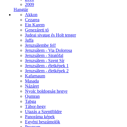
2009
Hangtár
Akkon
Cezarea
Ein Karem
Genezáreti tó
Judeai sivatag és Holt tenger
Jaffa
Jeruzsálembe fel!
Jeruzsálem - Via Dolorosa
Jeruzsálem - Siratófal
Jeruzsálem - Szent Sír
Jeruzsálem - életképek 1
Jeruzsálem - életképek 2
Kafarnaum
Masada
Názáret
Nyolc boldogság hegye
Qumran
Tabga
Tábor-hegy
Utazás a Szentföldre
Panoráma képek
Egyéni beszámolók
Program