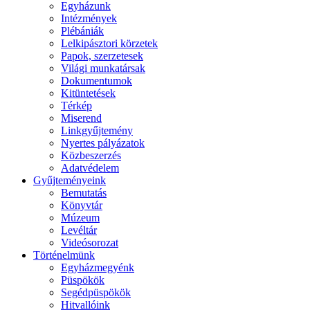
Egyházunk
Intézmények
Plébániák
Lelkipásztori körzetek
Papok, szerzetesek
Világi munkatársak
Dokumentumok
Kitüntetések
Térkép
Miserend
Linkgyűjtemény
Nyertes pályázatok
Közbeszerzés
Adatvédelem
Gyűjteményeink
Bemutatás
Könyvtár
Múzeum
Levéltár
Videósorozat
Történelmünk
Egyházmegyénk
Püspökök
Segédpüspökök
Hitvallóink