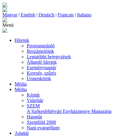
Magyar
|
English
|
Deutsch
|
Francais
|
Italiano
Menü
Híreink
Programajánló
Beszámolóink
Legutóbbi bejegyzések
Állandó híreink
Eseménynaptár
Keresés, szűrés
Ünnepkörök
Média
Média
Képtár
Videótár
SZEM
A Székesfehérvári Egyházmegye Magazinja
Hangtár
Szentföld 2008
Napi evangélium
Adattár