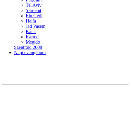
Tel Aviv
Yardenit
Ein Gedi
Haifa
Jad Vasem
Kána
Kármel
Megido
Szentföld 2008
Napi evangélium