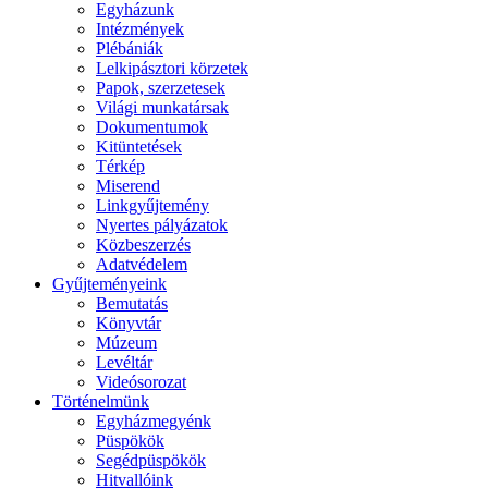
Egyházunk
Intézmények
Plébániák
Lelkipásztori körzetek
Papok, szerzetesek
Világi munkatársak
Dokumentumok
Kitüntetések
Térkép
Miserend
Linkgyűjtemény
Nyertes pályázatok
Közbeszerzés
Adatvédelem
Gyűjteményeink
Bemutatás
Könyvtár
Múzeum
Levéltár
Videósorozat
Történelmünk
Egyházmegyénk
Püspökök
Segédpüspökök
Hitvallóink