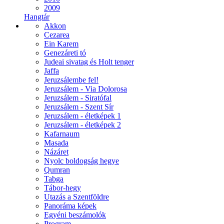
2009
Hangtár
Akkon
Cezarea
Ein Karem
Genezáreti tó
Judeai sivatag és Holt tenger
Jaffa
Jeruzsálembe fel!
Jeruzsálem - Via Dolorosa
Jeruzsálem - Siratófal
Jeruzsálem - Szent Sír
Jeruzsálem - életképek 1
Jeruzsálem - életképek 2
Kafarnaum
Masada
Názáret
Nyolc boldogság hegye
Qumran
Tabga
Tábor-hegy
Utazás a Szentföldre
Panoráma képek
Egyéni beszámolók
Program