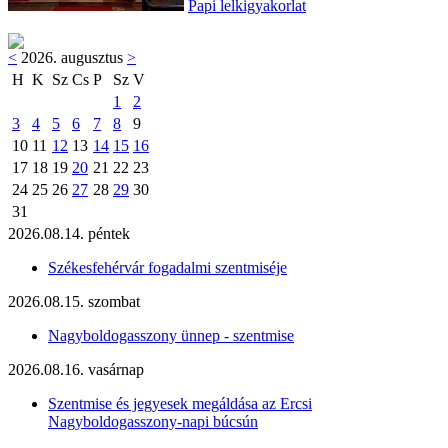
Papi lelkigyakorlat
<
2026. augusztus
>
H
K
Sz
Cs
P
Sz
V
1
2
3
4
5
6
7
8
9
10
11
12
13
14
15
16
17
18
19
20
21
22
23
24
25
26
27
28
29
30
31
2026.08.14. péntek
Székesfehérvár fogadalmi szentmiséje
2026.08.15. szombat
Nagyboldogasszony ünnep - szentmise
2026.08.16. vasárnap
Szentmise és jegyesek megáldása az Ercsi
Nagyboldogasszony-napi búcsún