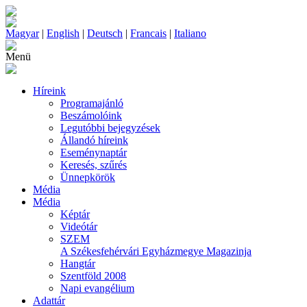
Magyar
|
English
|
Deutsch
|
Francais
|
Italiano
Menü
Híreink
Programajánló
Beszámolóink
Legutóbbi bejegyzések
Állandó híreink
Eseménynaptár
Keresés, szűrés
Ünnepkörök
Média
Média
Képtár
Videótár
SZEM
A Székesfehérvári Egyházmegye Magazinja
Hangtár
Szentföld 2008
Napi evangélium
Adattár