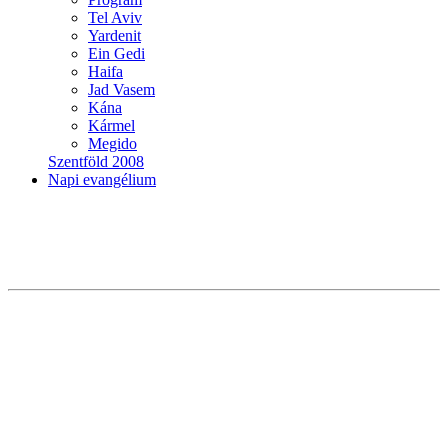
Tel Aviv
Yardenit
Ein Gedi
Haifa
Jad Vasem
Kána
Kármel
Megido
Szentföld 2008
Napi evangélium