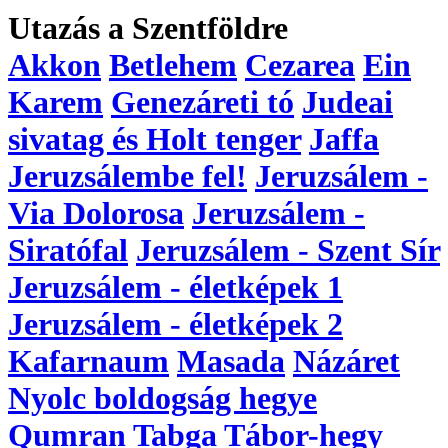
Utazás a Szentföldre
Akkon
Betlehem
Cezarea
Ein
Karem
Genezáreti tó
Judeai
sivatag és Holt tenger
Jaffa
Jeruzsálembe fel!
Jeruzsálem -
Via Dolorosa
Jeruzsálem -
Siratófal
Jeruzsálem - Szent Sír
Jeruzsálem - életképek 1
Jeruzsálem - életképek 2
Kafarnaum
Masada
Názáret
Nyolc boldogság hegye
Qumran
Tabga
Tábor-hegy