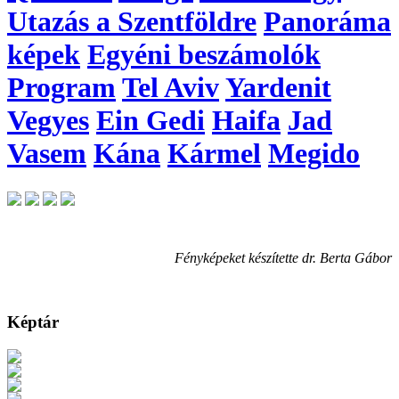
Utazás a Szentföldre
Panoráma
képek
Egyéni beszámolók
Program
Tel Aviv
Yardenit
Vegyes
Ein Gedi
Haifa
Jad
Vasem
Kána
Kármel
Megido
Fényképeket készítette dr. Berta Gábor
Képtár