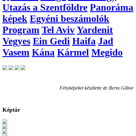
Utazás a Szentföldre
Panoráma
képek
Egyéni beszámolók
Program
Tel Aviv
Yardenit
Vegyes
Ein Gedi
Haifa
Jad
Vasem
Kána
Kármel
Megido
Fényképeket készítette dr. Berta Gábor
Képtár