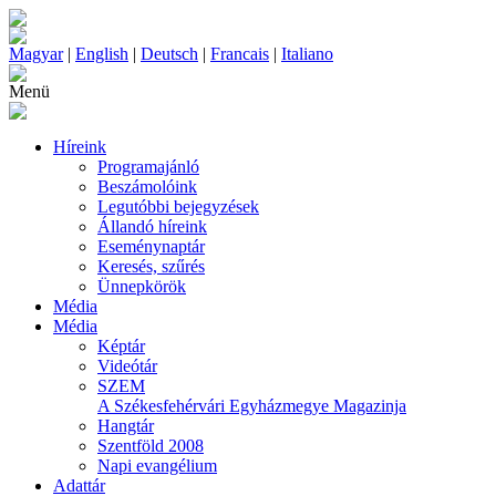
Magyar
|
English
|
Deutsch
|
Francais
|
Italiano
Menü
Híreink
Programajánló
Beszámolóink
Legutóbbi bejegyzések
Állandó híreink
Eseménynaptár
Keresés, szűrés
Ünnepkörök
Média
Média
Képtár
Videótár
SZEM
A Székesfehérvári Egyházmegye Magazinja
Hangtár
Szentföld 2008
Napi evangélium
Adattár