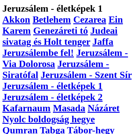
Jeruzsálem - életképek 1
Akkon
Betlehem
Cezarea
Ein
Karem
Genezáreti tó
Judeai
sivatag és Holt tenger
Jaffa
Jeruzsálembe fel!
Jeruzsálem -
Via Dolorosa
Jeruzsálem -
Siratófal
Jeruzsálem - Szent Sír
Jeruzsálem - életképek 1
Jeruzsálem - életképek 2
Kafarnaum
Masada
Názáret
Nyolc boldogság hegye
Qumran
Tabga
Tábor-hegy