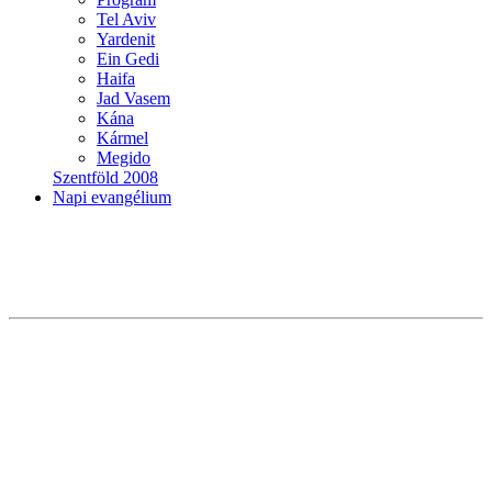
Tel Aviv
Yardenit
Ein Gedi
Haifa
Jad Vasem
Kána
Kármel
Megido
Szentföld 2008
Napi evangélium