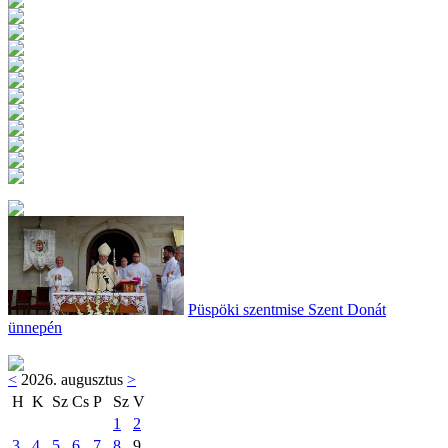
Püspöki szentmise Szent Donát
ünnepén
<
2026. augusztus
>
H
K
Sz
Cs
P
Sz
V
1
2
3
4
5
6
7
8
9