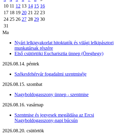
10
11
12
13
14
15
16
17
18
19
20
21
22
23
24
25
26
27
28
29
30
31
Ma
Nyári lelkigyakorlat hitoktatók és világi lelkipásztori
munkatársak részére
Első csütörtöki Eucharisztia ünnep (Öreghegy)
2026.08.14. péntek
Székesfehérvár fogadalmi szentmiséje
2026.08.15. szombat
Nagyboldogasszony ünnep - szentmise
2026.08.16. vasárnap
Szentmise és jegyesek megáldása az Ercsi
Nagyboldogasszony-napi búcsún
2026.08.20. csütörtök