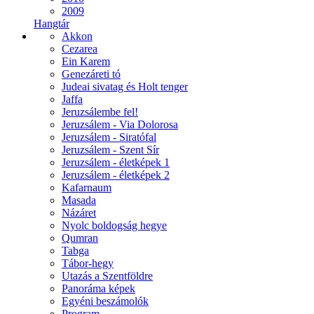
2009
Hangtár
Akkon
Cezarea
Ein Karem
Genezáreti tó
Judeai sivatag és Holt tenger
Jaffa
Jeruzsálembe fel!
Jeruzsálem - Via Dolorosa
Jeruzsálem - Siratófal
Jeruzsálem - Szent Sír
Jeruzsálem - életképek 1
Jeruzsálem - életképek 2
Kafarnaum
Masada
Názáret
Nyolc boldogság hegye
Qumran
Tabga
Tábor-hegy
Utazás a Szentföldre
Panoráma képek
Egyéni beszámolók
Program