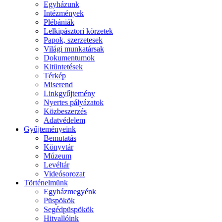
Egyházunk
Intézmények
Plébániák
Lelkipásztori körzetek
Papok, szerzetesek
Világi munkatársak
Dokumentumok
Kitüntetések
Térkép
Miserend
Linkgyűjtemény
Nyertes pályázatok
Közbeszerzés
Adatvédelem
Gyűjteményeink
Bemutatás
Könyvtár
Múzeum
Levéltár
Videósorozat
Történelmünk
Egyházmegyénk
Püspökök
Segédpüspökök
Hitvallóink