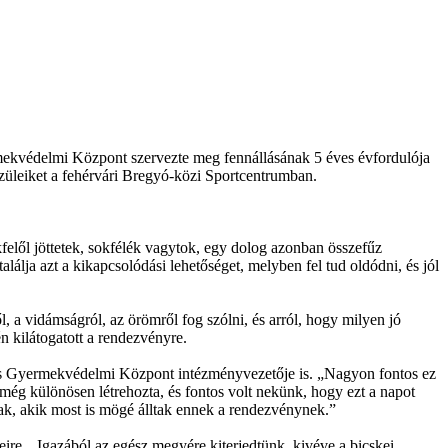
ekvédelmi Központ szervezte meg fennállásának 5 éves évfordulója
züleiket a fehérvári Bregyó-közi Sportcentrumban.
lől jöttetek, sokfélék vagytok, egy dolog azonban összefűz
álja azt a kikapcsolódási lehetőséget, melyben fel tud oldódni, és jól
 a vidámságról, az örömről fog szólni, és arról, hogy milyen jó
n kilátogatott a rendezvényre.
us Gyermekvédelmi Központ intézményvezetője is. „Nagyon fontos ez
ég különösen létrehozta, és fontos volt nekünk, hogy ezt a napot
k, akik most is mögé álltak ennek a rendezvénynek.”
ire. „Igazából az egész megyére kiterjedtünk, kivéve a bicskei