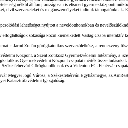
elenség nélkül állítom, országosan is elismert gyermekközponti működ
t, civil szervezeteket és magánszemélyeket tudtunk támogatónknak. Erő
kapcsolódási lehetőséget nyújtott a nevelőotthonokban és nevelőszülőkn
 elfoglaltságok sokasága közül kiemelkedett Vastag Csaba interaktív ko
nát is Jármi Zoltán görögkatolikus szervezőlelkész, a rendezvény fős
kvédelmi Központ, a Szent Zotikosz Gyermekvédelmi Intézmény, a Sz
katolikus Gyermekvédelmi Központ csapatai mérték össze tudásukat. A
a Székesfehérvári Görögkatolikusok és a Videoton FC. Fehérvár csapat
vár Megyei Jogú Városa, a Székesfehérvári Egyházmegye, az AmRest 
ei Katasztrófavédelmi Igazgatóság.