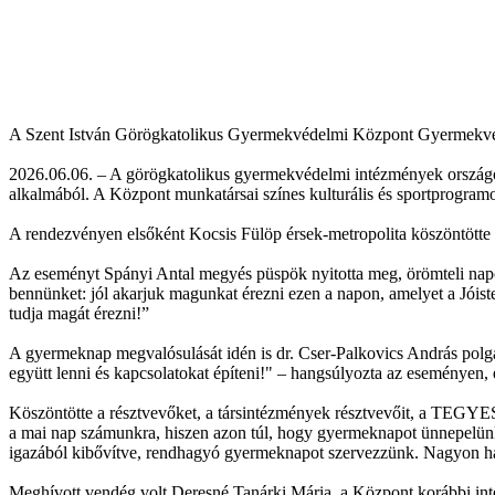
A Szent István Görögkatolikus Gyermekvédelmi Központ Gyermekv
2026.06.06. – A görögkatolikus gyermekvédelmi intézmények ország
alkalmából. A Központ munkatársai színes kulturális és sportprogram
A rendezvényen elsőként Kocsis Fülöp érsek-metropolita köszöntötte a t
Az eseményt Spányi Antal megyés püspök nyitotta meg, örömteli nap
bennünket: jól akarjuk magunkat érezni ezen a napon, amelyet a Jóiste
tudja magát érezni!”
A gyermeknap megvalósulását idén is dr. Cser-Palkovics András polgár
együtt lenni és kapcsolatokat építeni!" – hangsúlyozta az eseményen, 
Köszöntötte a résztvevőket, a társintézmények résztvevőit, a TEGY
a mai nap számunkra, hiszen azon túl, hogy gyermeknapot ünnepelünk,
igazából kibővítve, rendhagyó gyermeknapot szervezzünk. Nagyon hál
Meghívott vendég volt Deresné Tanárki Mária, a Központ korábbi intéz