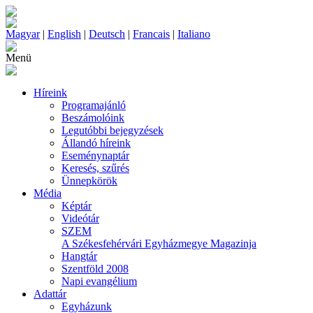
Magyar
|
English
|
Deutsch
|
Francais
|
Italiano
Menü
Híreink
Programajánló
Beszámolóink
Legutóbbi bejegyzések
Állandó híreink
Eseménynaptár
Keresés, szűrés
Ünnepkörök
Média
Képtár
Videótár
SZEM
A Székesfehérvári Egyházmegye Magazinja
Hangtár
Szentföld 2008
Napi evangélium
Adattár
Egyházunk