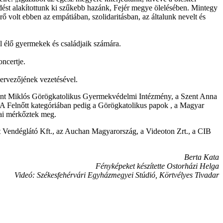
ést alakítottunk ki szűkebb hazánk, Fejér megye ölelésében. Mintegy
 volt ebben az empátiában, szolidaritásban, az általunk nevelt és
él élő gyermekek és családjaik számára.
ncertje.
zervezőjének vezetésével.
ent Miklós Görögkatolikus Gyermekvédelmi Intézmény, a Szent Anna
 Felnőtt kategóriában pedig a Görögkatolikus papok , a Magyar
ai mérkőztek meg.
Vendéglátó Kft., az Auchan Magyarország, a Videoton Zrt., a CIB
Berta Kata
Fényképeket készítette Ostorházi Helga
Videó: Székesfehérvári Egyházmegyei Stúdió, Körtvélyes Tivadar