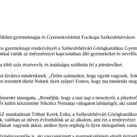
édelmi gyermeknapja és Gyermekvédelmi Focikupa Székesfehérváron
os gyermeknapi rendezvényét a Székesfehérvári Görögkatolikus Gyerm
okkal várták az intézménnyel kapcsolatban álló gyermekeket és nevelős
öbb száz résztvevőt, és imádságra szólította fel a jelenlevőket.
ot kívánva mindenkinek. „Öröm számunkra, hogy együtt vagyunk. Sokfe
n teremtett direkt Nektek ilyen szépre! Fontos, hogy ma mindenki megtal
mester támogatta. „Reméljük, hogy a mai nap a mosolyról, a jókedvről,
és külön köszöntötte Nikolics Nemanja válogatott labdarúgót, aki szinté
ESZ munkatársait Tóthné Kerek Erika, a Székesfehérvári Görögkatolik
 valóban az ötéves évfordulónk az az alkalom, ami ezt a rendezvényt m
ásak vagyunk akkor, amikor ilyen segítség és ilyen támogatóink vanna
ményvezetője is, aki visszatekintett a gyermekvédelem elmúlt évtizede