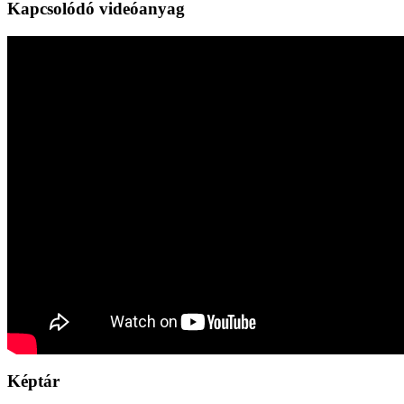
Kapcsolódó videóanyag
Képtár