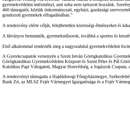
gyermekvédelmi intézményt, ami soha nem tartozott hozzánk. Szerényt
460 támogatót, köztük önkormányzati, egyházi, gazdasági szervezeteke
gondozott gyermekek elfogadásában.”
A rendezvény elérte célját, felejthetetlen közösségi élményeket és ki
A látványos bemutatók, gyermekműsorok, továbbá a sportos és kreatív
Első alkalommal rendezték meg a nagyszabású gyermekvédelmi focitor
A Gyerekcsapatok versenyén a Szent István Görögkatolikus Gyerme
Görögkatolikus Gyermekvédelmi Központ és Szent Péter és Pál Görög
Katolikus Papi Válogatott, Magyar Honvédség, a Jogászok Csapata, 
A rendezvényt támogatta a Hajdúdorogi Főegyházmegye, Székesfehér
Bank Zrt, az MLSZ Fejér Vármegyei Igazgatósága és a Fejér Vármegy