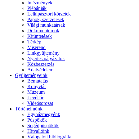
Intézmények
Plébániák
Lelkipásztori körzetek
Papok, szerzetesek
Világi munkatársak
Dokumentumok
Kitüntetések
Térkép
Miserend
Linkgyűjtemény
Nyertes pályázatok
Közbeszerzés
Adatvédelem
Gyűjteményeink
Bemutatás
Könyvtár
Múzeum
Levéltár
Videósorozat
Történelmünk
Egyházmegyénk
Püspökök
Segédpüspökök
Hitvallóink
Válogatott bibliográfia