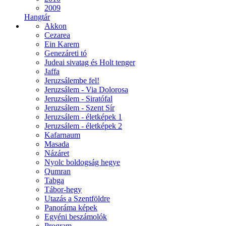
2009
Hangtár
Akkon
Cezarea
Ein Karem
Genezáreti tó
Judeai sivatag és Holt tenger
Jaffa
Jeruzsálembe fel!
Jeruzsálem - Via Dolorosa
Jeruzsálem - Siratófal
Jeruzsálem - Szent Sír
Jeruzsálem - életképek 1
Jeruzsálem - életképek 2
Kafarnaum
Masada
Názáret
Nyolc boldogság hegye
Qumran
Tabga
Tábor-hegy
Utazás a Szentföldre
Panoráma képek
Egyéni beszámolók
Program