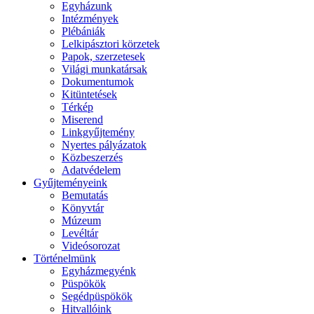
Egyházunk
Intézmények
Plébániák
Lelkipásztori körzetek
Papok, szerzetesek
Világi munkatársak
Dokumentumok
Kitüntetések
Térkép
Miserend
Linkgyűjtemény
Nyertes pályázatok
Közbeszerzés
Adatvédelem
Gyűjteményeink
Bemutatás
Könyvtár
Múzeum
Levéltár
Videósorozat
Történelmünk
Egyházmegyénk
Püspökök
Segédpüspökök
Hitvallóink