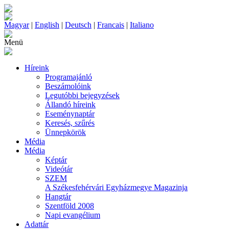
Magyar
|
English
|
Deutsch
|
Francais
|
Italiano
Menü
Híreink
Programajánló
Beszámolóink
Legutóbbi bejegyzések
Állandó híreink
Eseménynaptár
Keresés, szűrés
Ünnepkörök
Média
Média
Képtár
Videótár
SZEM
A Székesfehérvári Egyházmegye Magazinja
Hangtár
Szentföld 2008
Napi evangélium
Adattár