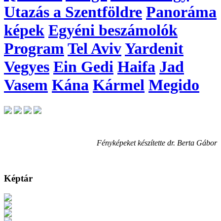
Utazás a Szentföldre
Panoráma
képek
Egyéni beszámolók
Program
Tel Aviv
Yardenit
Vegyes
Ein Gedi
Haifa
Jad
Vasem
Kána
Kármel
Megido
Fényképeket készítette dr. Berta Gábor
Képtár