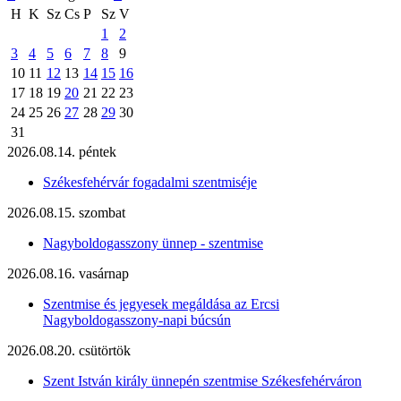
H
K
Sz
Cs
P
Sz
V
1
2
3
4
5
6
7
8
9
10
11
12
13
14
15
16
17
18
19
20
21
22
23
24
25
26
27
28
29
30
31
2026.08.14. péntek
Székesfehérvár fogadalmi szentmiséje
2026.08.15. szombat
Nagyboldogasszony ünnep - szentmise
2026.08.16. vasárnap
Szentmise és jegyesek megáldása az Ercsi
Nagyboldogasszony-napi búcsún
2026.08.20. csütörtök
Szent István király ünnepén szentmise Székesfehérváron