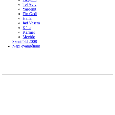
Tel Aviv
Yardenit
Ein Gedi
Haifa
Jad Vasem
Kána
Kármel
Megido
Szentföld 2008
Napi evangélium