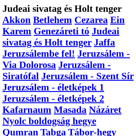
Judeai sivatag és Holt tenger
Akkon
Betlehem
Cezarea
Ein
Karem
Genezáreti tó
Judeai
sivatag és Holt tenger
Jaffa
Jeruzsálembe fel!
Jeruzsálem -
Via Dolorosa
Jeruzsálem -
Siratófal
Jeruzsálem - Szent Sír
Jeruzsálem - életképek 1
Jeruzsálem - életképek 2
Kafarnaum
Masada
Názáret
Nyolc boldogság hegye
Qumran
Tabga
Tábor-hegy