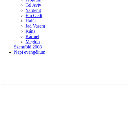
Tel Aviv
Yardenit
Ein Gedi
Haifa
Jad Vasem
Kána
Kármel
Megido
Szentföld 2008
Napi evangélium