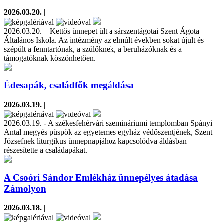
2026.03.20.
|
2026.03.20. – Kettős ünnepet ült a sárszentágotai Szent Ágota
Általános Iskola. Az intézmény az elmúlt években sokat újult és
szépült a fenntartónak, a szülőknek, a beruházóknak és a
támogatóknak köszönhetően.
Édesapák, családfők megáldása
2026.03.19.
|
2026.03.19. - A székesfehérvári szemináriumi templomban Spányi
Antal megyés püspök az egyetemes egyház védőszentjének, Szent
Józsefnek liturgikus ünnepnapjához kapcsolódva áldásban
részesítette a családapákat.
A Csoóri Sándor Emlékház ünnepélyes átadása
Zámolyon
2026.03.18.
|