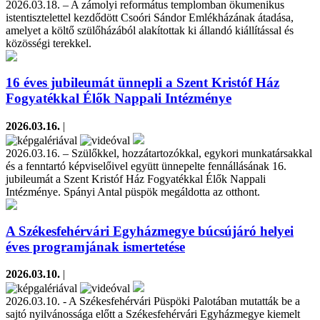
2026.03.18. – A zámolyi református templomban ökumenikus
istentisztelettel kezdődött Csoóri Sándor Emlékházának átadása,
amelyet a költő szülőházából alakítottak ki állandó kiállítással és
közösségi terekkel.
16 éves jubileumát ünnepli a Szent Kristóf Ház
Fogyatékkal Élők Nappali Intézménye
2026.03.16.
|
2026.03.16. – Szülőkkel, hozzátartozókkal, egykori munkatársakkal
és a fenntartó képviselőivel együtt ünnepelte fennállásának 16.
jubileumát a Szent Kristóf Ház Fogyatékkal Élők Nappali
Intézménye. Spányi Antal püspök megáldotta az otthont.
A Székesfehérvári Egyházmegye búcsújáró helyei
éves programjának ismertetése
2026.03.10.
|
2026.03.10. - A Székesfehérvári Püspöki Palotában mutatták be a
sajtó nyilvánossága előtt a Székesfehérvári Egyházmegye kiemelt