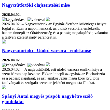
Nagycsütörtöki olajszentelési mise
2026.04.02.
|
2026.04.02. – Nagycsütörtök az Egyház életében különleges helyet
foglal el. Ezen a napon nemcsak az utolsó vacsorára emlékezik,
hanem ünnepli az Oltáriszentség és a papság megalapítását, valamint
a testvéri szeretet nagy parancsát is.
Nagycsütörtöki - Utolsó vacsora - emlékmise
2026.04.02.
|
2026.04.02. – A nagycsütörtök esti utolsó vacsora emlékmiséje a
szent három nap kezdete. Ekkor ünnepli az egyház az Eucharisztia
és a papság alapítását, és azt, amikor Jézus maga köré gyűjtötte
tanítványait és szolgáló szeretete jeleként megmosta lábukat.
Spányi Antal megyés püspök nagyhétre szóló
gondolatai