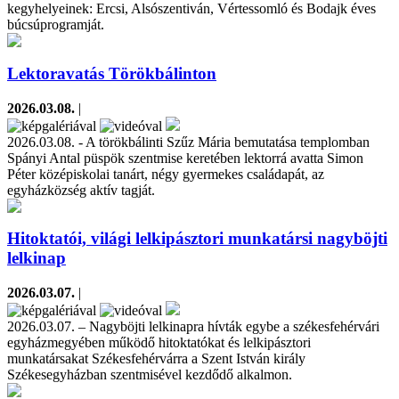
kegyhelyeinek: Ercsi, Alsószentiván, Vértessomló és Bodajk éves
búcsúprogramját.
Lektoravatás Törökbálinton
2026.03.08.
|
2026.03.08. - A törökbálinti Szűz Mária bemutatása templomban
Spányi Antal püspök szentmise keretében lektorrá avatta Simon
Péter középiskolai tanárt, négy gyermekes családapát, az
egyházközség aktív tagját.
Hitoktatói, világi lelkipásztori munkatársi nagyböjti
lelkinap
2026.03.07.
|
2026.03.07. – Nagyböjti lelkinapra hívták egybe a székesfehérvári
egyházmegyében működő hitoktatókat és lelkipásztori
munkatársakat Székesfehérvárra a Szent István király
Székesegyházban szentmisével kezdődő alkalmon.