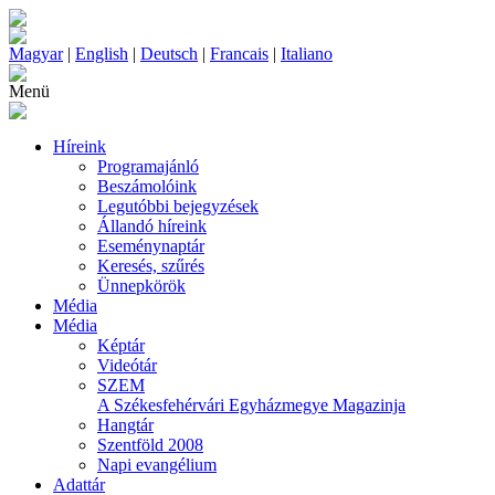
Magyar
|
English
|
Deutsch
|
Francais
|
Italiano
Menü
Híreink
Programajánló
Beszámolóink
Legutóbbi bejegyzések
Állandó híreink
Eseménynaptár
Keresés, szűrés
Ünnepkörök
Média
Média
Képtár
Videótár
SZEM
A Székesfehérvári Egyházmegye Magazinja
Hangtár
Szentföld 2008
Napi evangélium
Adattár