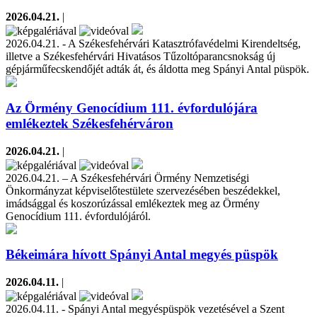
2026.04.21.
|
2026.04.21. - A Székesfehérvári Katasztrófavédelmi Kirendeltség,
illetve a Székesfehérvári Hivatásos Tűzoltóparancsnokság új
gépjárműfecskendőjét adták át, és áldotta meg Spányi Antal püspök.
Az Örmény Genocídium 111. évfordulójára
emlékeztek Székesfehérváron
2026.04.21.
|
2026.04.21. – A Székesfehérvári Örmény Nemzetiségi
Önkormányzat képviselőtestülete szervezésében beszédekkel,
imádsággal és koszorúzással emlékeztek meg az Örmény
Genocídium 111. évfordulójáról.
Békeimára hívott Spányi Antal megyés püspök
2026.04.11.
|
2026.04.11. - Spányi Antal megyéspüspök vezetésével a Szent