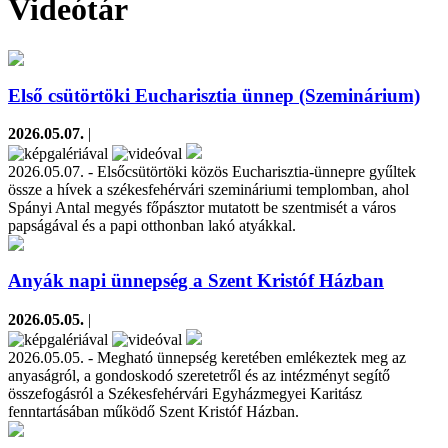
Videótár
Első csütörtöki Eucharisztia ünnep (Szeminárium)
2026.05.07.
|
2026.05.07. - Elsőcsütörtöki közös Eucharisztia-ünnepre gyűltek
össze a hívek a székesfehérvári szemináriumi templomban, ahol
Spányi Antal megyés főpásztor mutatott be szentmisét a város
papságával és a papi otthonban lakó atyákkal.
Anyák napi ünnepség a Szent Kristóf Házban
2026.05.05.
|
2026.05.05. - Megható ünnepség keretében emlékeztek meg az
anyaságról, a gondoskodó szeretetről és az intézményt segítő
összefogásról a Székesfehérvári Egyházmegyei Karitász
fenntartásában működő Szent Kristóf Házban.