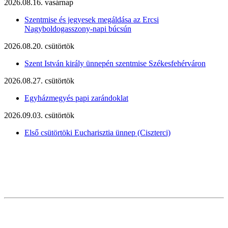
2026.08.16. vasárnap
Szentmise és jegyesek megáldása az Ercsi
Nagyboldogasszony-napi búcsún
2026.08.20. csütörtök
Szent István király ünnepén szentmise Székesfehérváron
2026.08.27. csütörtök
Egyházmegyés papi zarándoklat
2026.09.03. csütörtök
Első csütörtöki Eucharisztia ünnep (Ciszterci)