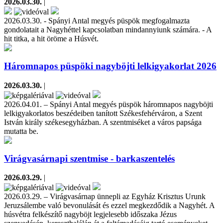
2026.03.30.
|
2026.03.30. - Spányi Antal megyés püspök megfogalmazta
gondolatait a Nagyhéttel kapcsolatban mindannyiunk számára. - A
hit titka, a hit öröme a Húsvét.
Háromnapos püspöki nagyböjti lelkigyakorlat 2026
2026.03.30.
|
2026.04.01. – Spányi Antal megyés püspök háromnapos nagyböjti
lelkigyakorlatos beszédeiben tanított Székesfehérváron, a Szent
István király székesegyházban. A szentmiséket a város papsága
mutatta be.
Virágvasárnapi szentmise - barkaszentelés
2026.03.29.
|
2026.03.29. – Virágvasárnap ünnepli az Egyház Krisztus Urunk
Jeruzsálembe való bevonulását és ezzel megkezdődik a Nagyhét. A
húsvétra felkészítő nagyböjt legjelesebb időszaka Jézus