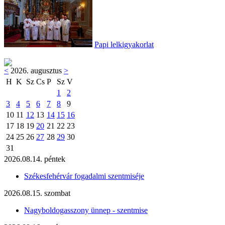
Papi lelkigyakorlat
<
2026. augusztus
>
H
K
Sz
Cs
P
Sz
V
1
2
3
4
5
6
7
8
9
10
11
12
13
14
15
16
17
18
19
20
21
22
23
24
25
26
27
28
29
30
31
2026.08.14. péntek
Székesfehérvár fogadalmi szentmiséje
2026.08.15. szombat
Nagyboldogasszony ünnep - szentmise