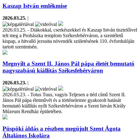
Kaszap István emlékmise
2026.03.25.
|
2026.03.25. - Diákokkal, cserkészekkel és Kaszap István tisztelőivel
telt meg a Prohászka templom Székesfehérváron, a szentéletű
kispap, a hitvalló jezsuita növendék születésének 110. évfordulóján
tartott szentmisén.
Megnyílt a Szent II. János Pál pápa életét bemutató
nagyszabású kiállítás Székesfehérváron
2026.03.23.
|
2026.03.23. - Totus Tuus, vagyis Teljesen a tiéd című Szent II.
János Pál pápa életművét és a történelemre gyakorolt hatását
bemutató kiállítás nyílt Székesfehérváron a Szent István Király
Múzeum Rendház épületében.
Püspöki áldás a részben megújult Szent Ágota
Általános Iskolára