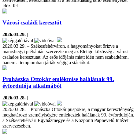
szenvedésén, kereszthalálán át a feltámadásáig tartó eseményeket
idézi fel.
Városi családi keresztút
2026.03.29.
|
2026.03.29. – Székesfehérváron, a hagyományokat őrizve a
maroshegyi plébánián szervezte meg az Életige közösség a városi
családos keresztutat. Az esős időjárás miatt idén nem szabadtéren,
hanem a templomban járták végig a stációkat.
Prohászka Ottokár emlékmise halálának 99.
évfordulója alkalmából
2026.03.28.
|
2026.03.28. – Prohászka Ottokár püspökre, a magyar kereszténység
meghatározó személyiségére emlékeztek halálának 99. évfordulóján,
a Székesfehérvári Egyházmegye és a Központi Papnevelő Intézet
szervezésében.