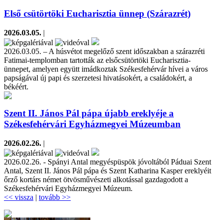
Első csütörtöki Eucharisztia ünnep (Szárazrét)
2026.03.05.
|
2026.03.05. – A húsvétot megelőző szent időszakban a szárazréti
Fatimai-templomban tartották az elsőcsütörtöki Eucharisztia-
ünnepet, amelyen együtt imádkoztak Székesfehérvár hívei a város
papságával új papi és szerzetesi hivatásokért, a családokért, a
békéért.
Szent II. János Pál pápa újabb ereklyéje a
Székesfehérvári Egyházmegyei Múzeumban
2026.02.26.
|
2026.02.26. - Spányi Antal megyéspüspök jóvoltából Páduai Szent
Antal, Szent II. János Pál pápa és Szent Katharina Kasper ereklyéit
őrző kortárs német ötvösművészeti alkotással gazdagodott a
Székesfehérvári Egyházmegyei Múzeum.
<< vissza
|
tovább >>