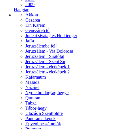
2009
Hangtár
Akkon
Cezarea
Ein Karem
Genezáreti tó
Judeai sivatag és Holt tenger
Jaffa
Jeruzsálembe fel!
Jeruzsálem - Via Dolorosa
Jeruzsálem - Siratófal
Jeruzsálem - Szent Sír
Jeruzsálem - életképek 1
Jeruzsálem - életképek 2
Kafarnaum
Masada
Názáret
Nyolc boldogság hegye
Qumran
Tabga
Tábor-hegy
Utazás a Szentföldre
Panoráma képek
Egyéni beszámolók
Program