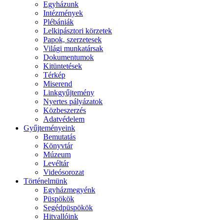
Egyházunk
Intézmények
Plébániák
Lelkipásztori körzetek
Papok, szerzetesek
Világi munkatársak
Dokumentumok
Kitüntetések
Térkép
Miserend
Linkgyűjtemény
Nyertes pályázatok
Közbeszerzés
Adatvédelem
Gyűjteményeink
Bemutatás
Könyvtár
Múzeum
Levéltár
Videósorozat
Történelmünk
Egyházmegyénk
Püspökök
Segédpüspökök
Hitvallóink