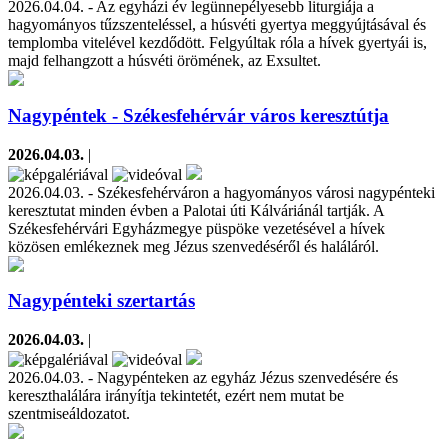
2026.04.04. - Az egyházi év legünnepélyesebb liturgiája a
hagyományos tűzszenteléssel, a húsvéti gyertya meggyújtásával és
templomba vitelével kezdődött. Felgyúltak róla a hívek gyertyái is,
majd felhangzott a húsvéti örömének, az Exsultet.
Nagypéntek - Székesfehérvár város keresztútja
2026.04.03.
|
2026.04.03. - Székesfehérváron a hagyományos városi nagypénteki
keresztutat minden évben a Palotai úti Kálváriánál tartják. A
Székesfehérvári Egyházmegye püspöke vezetésével a hívek
közösen emlékeznek meg Jézus szenvedéséről és haláláról.
Nagypénteki szertartás
2026.04.03.
|
2026.04.03. - Nagypénteken az egyház Jézus szenvedésére és
kereszthalálára irányítja tekintetét, ezért nem mutat be
szentmiseáldozatot.