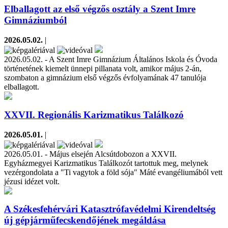
Elballagott az első végzős osztály a Szent Imre
Gimnáziumból
2026.05.02.
|
2026.05.02. - A Szent Imre Gimnázium Általános Iskola és Óvoda
történetének kiemelt ünnepi pillanata volt, amikor május 2-án,
szombaton a gimnázium első végzős évfolyamának 47 tanulója
elballagott.
XXVII. Regionális Karizmatikus Találkozó
2026.05.01.
|
2026.05.01. - Május elsején Alcsútdobozon a XXVII.
Egyházmegyei Karizmatikus Találkozót tartottuk meg, melynek
vezérgondolata a "Ti vagytok a föld sója" Máté evangéliumából vett
jézusi idézet volt.
A Székesfehérvári Katasztrófavédelmi Kirendeltség
új gépjárműfecskendőjének megáldása