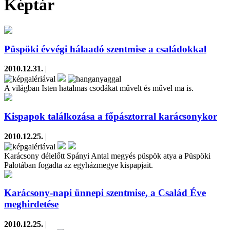
Képtár
Püspöki évvégi hálaadó szentmise a családokkal
2010.12.31.
|
A világban Isten hatalmas csodákat művelt és művel ma is.
Kispapok találkozása a főpásztorral karácsonykor
2010.12.25.
|
Karácsony délelőtt Spányi Antal megyés püspök atya a Püspöki
Palotában fogadta az egyházmegye kispapjait.
Karácsony-napi ünnepi szentmise, a Család Éve
meghirdetése
2010.12.25.
|