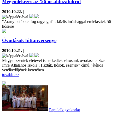
Megemlékezés az ’56-os áldozatokról
2010.10.22.
|
"Arany betűkkel fog ragyogni" - közös imádsággal emlékeztek 56
hőseire
Óvodások hittanversenye
2010.10.21.
|
Magyar szentek életével ismerkedtek városunk óvodásai a Szent
Imre Általános Iskola „Tiszták, hősök, szentek” című, játékos
vetélkedőjének keretében.
tovább >>
Papi lelkigyakorlat