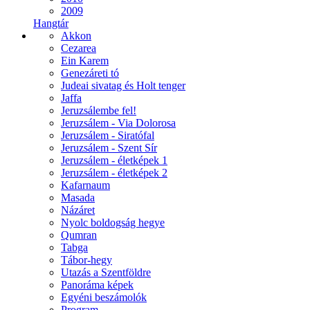
2009
Hangtár
Akkon
Cezarea
Ein Karem
Genezáreti tó
Judeai sivatag és Holt tenger
Jaffa
Jeruzsálembe fel!
Jeruzsálem - Via Dolorosa
Jeruzsálem - Siratófal
Jeruzsálem - Szent Sír
Jeruzsálem - életképek 1
Jeruzsálem - életképek 2
Kafarnaum
Masada
Názáret
Nyolc boldogság hegye
Qumran
Tabga
Tábor-hegy
Utazás a Szentföldre
Panoráma képek
Egyéni beszámolók
Program