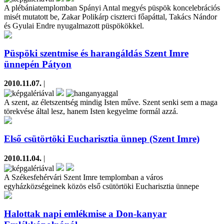
A plébániatemplomban Spányi Antal megyés püspök koncelebrációs
misét mutatott be, Zakar Polikárp ciszterci főapáttal, Takács Nándor
és Gyulai Endre nyugalmazott püspökökkel.
Püspöki szentmise és harangáldás Szent Imre
ünnepén Pátyon
2010.11.07.
|
A szent, az életszentség mindig Isten műve. Szent senki sem a maga
törekvése által lesz, hanem Isten kegyelme formál azzá.
Első csütörtöki Eucharisztia ünnep (Szent Imre)
2010.11.04.
|
A Székesfehérvári Szent Imre templomban a város
egyházközségeinek közös első csütörtöki Eucharisztia ünnepe
Halottak napi emlékmise a Don-kanyar