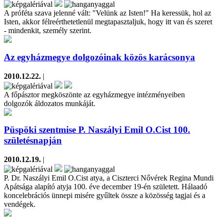
A próféta szava jelenné vált: "Velünk az Isten!" Ha keressük, hol az
Isten, akkor félreérthetetlenül megtapasztaljuk, hogy itt van és szeret
- mindenkit, személy szerint.
Az egyházmegye dolgozóinak közös karácsonya
2010.12.22.
|
A főpásztor megköszönte az egyházmegye intézményeiben
dolgozók áldozatos munkáját.
Püspöki szentmise P. Naszályi Emil O.Cist 100.
születésnapján
2010.12.19.
|
P. Dr. Naszályi Emil O.Cist atya, a Ciszterci Nővérek Regina Mundi
Apátsága alapító atyja 100. éve december 19-én született. Hálaadó
koncelebrációs ünnepi misére gyűltek össze a közösség tagjai és a
vendégek.