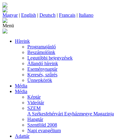
Magyar
|
English
|
Deutsch
|
Francais
|
Italiano
Menü
Híreink
Programajánló
Beszámolóink
Legutóbbi bejegyzések
Állandó híreink
Eseménynaptár
Keresés, szűrés
Ünnepkörök
Média
Média
Képtár
Videótár
SZEM
A Székesfehérvári Egyházmegye Magazinja
Hangtár
Szentföld 2008
Napi evangélium
Adattár