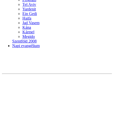
Tel Aviv
Yardenit
Ein Gedi
Haifa
Jad Vasem
Kána
Kármel
Megido
Szentföld 2008
Napi evangélium