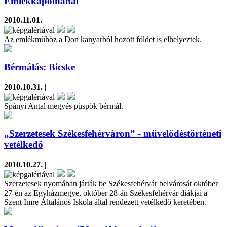
Emlékkápolnánál
2010.11.01.
|
Az emlékműhöz a Don kanyarból hozott földet is elhelyeztek.
Bérmálás: Bicske
2010.10.31.
|
Spányi Antal megyés püspök bérmál.
„Szerzetesek Székesfehérváron” - művelődéstörténeti
vetélkedő
2010.10.27.
|
Szerzetesek nyomában járták be Székesfehérvár belvárosát október
27-én az Egyházmegye, október 28-án Székesfehérvár diákjai a
Szent Imre Általános Iskola által rendezett vetélkedő keretében.