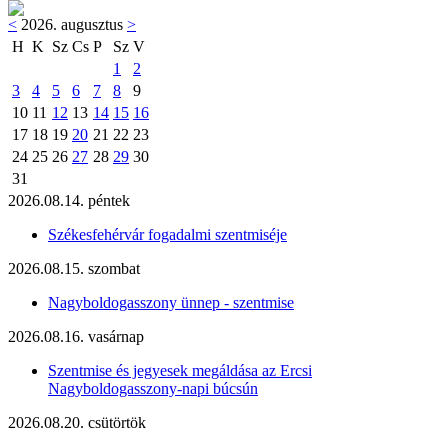
<
2026. augusztus
>
H
K
Sz
Cs
P
Sz
V
1
2
3
4
5
6
7
8
9
10
11
12
13
14
15
16
17
18
19
20
21
22
23
24
25
26
27
28
29
30
31
2026.08.14. péntek
Székesfehérvár fogadalmi szentmiséje
2026.08.15. szombat
Nagyboldogasszony ünnep - szentmise
2026.08.16. vasárnap
Szentmise és jegyesek megáldása az Ercsi
Nagyboldogasszony-napi búcsún
2026.08.20. csütörtök