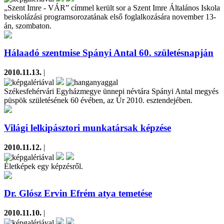
„Szent Imre - VÁR” címmel került sor a Szent Imre Általános Iskola
beiskolázási programsorozatának első foglalkozására november 13-
án, szombaton.
Hálaadó szentmise Spányi Antal 60. születésnapján
2010.11.13.
|
Székesfehérvári Egyházmegye ünnepi névtára Spányi Antal megyés
püspök születésének 60 évében, az Úr 2010. esztendejében.
Világi lelkipásztori munkatársak képzése
2010.11.12.
|
Életképek egy képzésről.
Dr. Glósz Ervin Efrém atya temetése
2010.11.10.
|