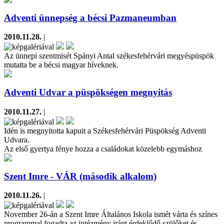
Adventi ünnepség a bécsi Pazmaneumban
2010.11.28.
|
Az ünnepi szentmisét Spányi Antal székesfehérvári megyéspüspök
mutatta be a bécsi magyar híveknek.
Adventi Udvar a püspökségen megnyitás
2010.11.27.
|
Idén is megnyitotta kapuit a Székesfehérvári Püspökség Adventi
Udvara.
Az első gyertya fénye hozza a családokat közelebb egymáshoz
Szent Imre - VÁR (második alkalom)
2010.11.26.
|
November 26-án a Szent Imre Általános Iskola ismét várta és színes
programmal fogadta az intézmény iránt érdeklődő szülőket és