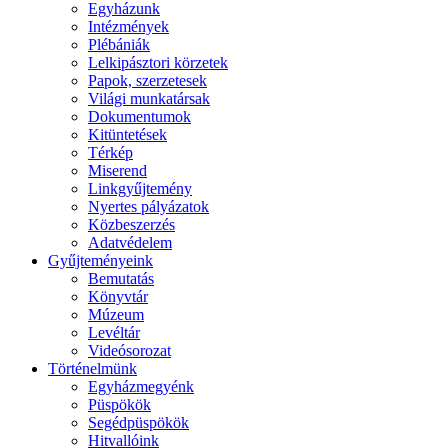
Egyházunk
Intézmények
Plébániák
Lelkipásztori körzetek
Papok, szerzetesek
Világi munkatársak
Dokumentumok
Kitüntetések
Térkép
Miserend
Linkgyűjtemény
Nyertes pályázatok
Közbeszerzés
Adatvédelem
Gyűjteményeink
Bemutatás
Könyvtár
Múzeum
Levéltár
Videósorozat
Történelmünk
Egyházmegyénk
Püspökök
Segédpüspökök
Hitvallóink