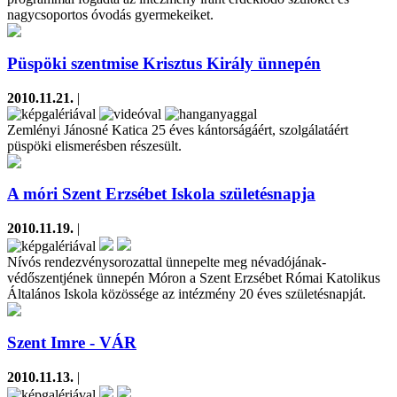
nagycsoportos óvodás gyermekeiket.
Püspöki szentmise Krisztus Király ünnepén
2010.11.21.
|
Zemlényi Jánosné Katica 25 éves kántorságáért, szolgálatáért
püspöki elismerésben részesült.
A móri Szent Erzsébet Iskola születésnapja
2010.11.19.
|
Nívós rendezvénysorozattal ünnepelte meg névadójának-
védőszentjének ünnepén Móron a Szent Erzsébet Római Katolikus
Általános Iskola közössége az intézmény 20 éves születésnapját.
Szent Imre - VÁR
2010.11.13.
|