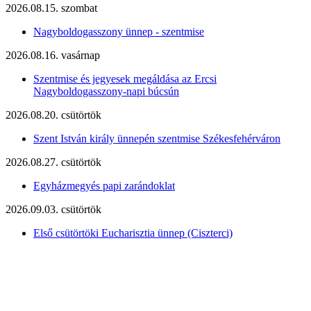
2026.08.15. szombat
Nagyboldogasszony ünnep - szentmise
2026.08.16. vasárnap
Szentmise és jegyesek megáldása az Ercsi
Nagyboldogasszony-napi búcsún
2026.08.20. csütörtök
Szent István király ünnepén szentmise Székesfehérváron
2026.08.27. csütörtök
Egyházmegyés papi zarándoklat
2026.09.03. csütörtök
Első csütörtöki Eucharisztia ünnep (Ciszterci)