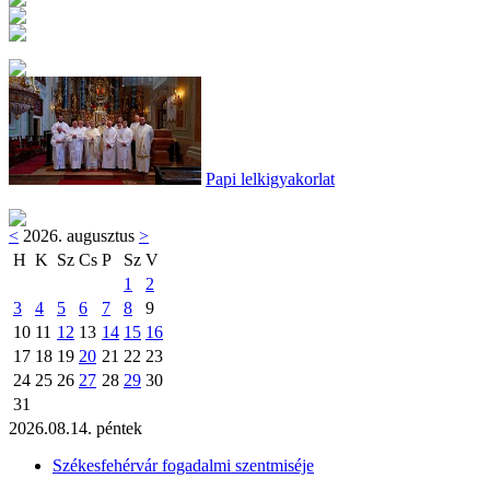
Papi lelkigyakorlat
<
2026. augusztus
>
H
K
Sz
Cs
P
Sz
V
1
2
3
4
5
6
7
8
9
10
11
12
13
14
15
16
17
18
19
20
21
22
23
24
25
26
27
28
29
30
31
2026.08.14. péntek
Székesfehérvár fogadalmi szentmiséje