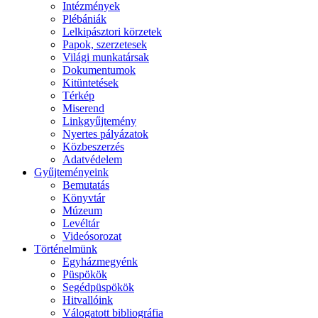
Intézmények
Plébániák
Lelkipásztori körzetek
Papok, szerzetesek
Világi munkatársak
Dokumentumok
Kitüntetések
Térkép
Miserend
Linkgyűjtemény
Nyertes pályázatok
Közbeszerzés
Adatvédelem
Gyűjteményeink
Bemutatás
Könyvtár
Múzeum
Levéltár
Videósorozat
Történelmünk
Egyházmegyénk
Püspökök
Segédpüspökök
Hitvallóink
Válogatott bibliográfia