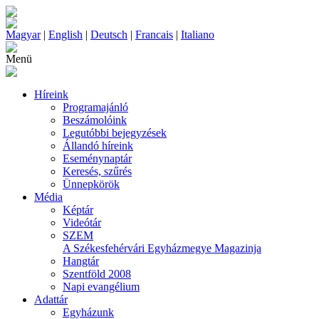
Magyar
|
English
|
Deutsch
|
Francais
|
Italiano
Menü
Híreink
Programajánló
Beszámolóink
Legutóbbi bejegyzések
Állandó híreink
Eseménynaptár
Keresés, szűrés
Ünnepkörök
Média
Képtár
Videótár
SZEM
A Székesfehérvári Egyházmegye Magazinja
Hangtár
Szentföld 2008
Napi evangélium
Adattár
Egyházunk