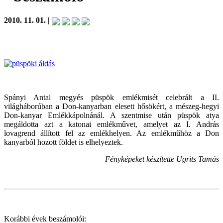
2010. 11. 01. |
Spányi Antal megyés püspök emlékmisét celebrált a II.
világháborúban a Don-kanyarban elesett hősökért, a mészeg-hegyi
Don-kanyar Emlékkápolnánál. A szentmise után püspök atya
megáldotta azt a katonai emlékművet, amelyet az I. András
lovagrend állított fel az emlékhelyen. Az emlékműhöz a Don
kanyarból hozott földet is elhelyeztek.
Fényképeket készítette Ugrits Tamás
Korábbi évek beszámolói: