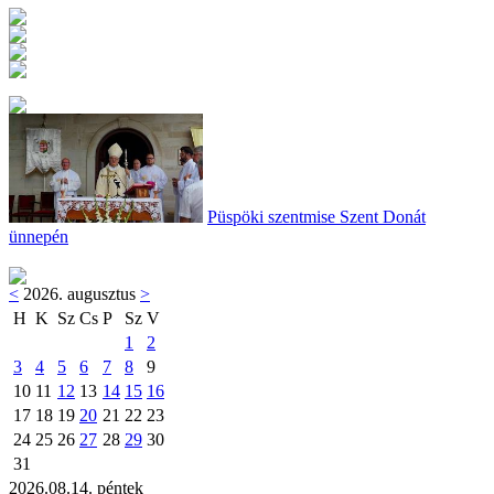
Püspöki szentmise Szent Donát
ünnepén
<
2026. augusztus
>
H
K
Sz
Cs
P
Sz
V
1
2
3
4
5
6
7
8
9
10
11
12
13
14
15
16
17
18
19
20
21
22
23
24
25
26
27
28
29
30
31
2026.08.14. péntek