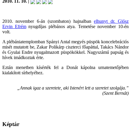
2010. 11. 10. |
2010. november 6-án (szombaton) hajnalban
elhunyt dr. Glósz
Ervin Efrém
nyugdíjas plébános atya. Temetése november 10-én
volt.
A plébániatemplomban Spányi Antal megyés püspök koncelebrációs
misét mutatott be, Zakar Polikárp ciszterci főapáttal, Takács Nándor
és Gyulai Endre nyugalmazott püspökökkel. Nagyszámú papság és
hívek imádkoztak érte.
Eztán menetben kísérték fel a Donát kápolna urnatemetőjében
kialakított sírhelyéhez.
„Annak igaz a szeretete, aki Istenért lett a szeretet szolgája.”
(Szent Bernát)
Képtár