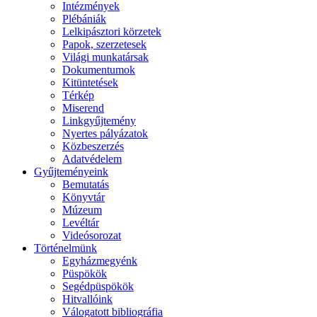
Intézmények
Plébániák
Lelkipásztori körzetek
Papok, szerzetesek
Világi munkatársak
Dokumentumok
Kitüntetések
Térkép
Miserend
Linkgyűjtemény
Nyertes pályázatok
Közbeszerzés
Adatvédelem
Gyűjteményeink
Bemutatás
Könyvtár
Múzeum
Levéltár
Videósorozat
Történelmünk
Egyházmegyénk
Püspökök
Segédpüspökök
Hitvallóink
Válogatott bibliográfia