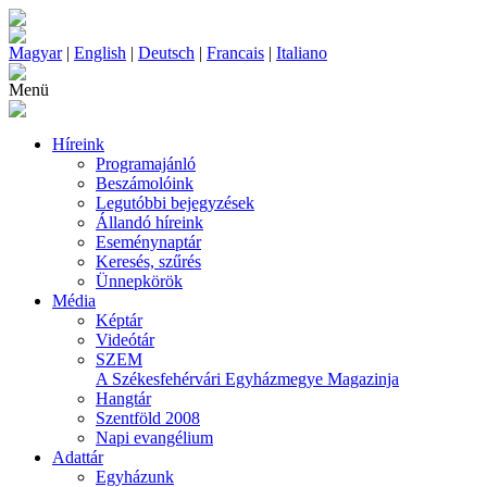
Magyar
|
English
|
Deutsch
|
Francais
|
Italiano
Menü
Híreink
Programajánló
Beszámolóink
Legutóbbi bejegyzések
Állandó híreink
Eseménynaptár
Keresés, szűrés
Ünnepkörök
Média
Képtár
Videótár
SZEM
A Székesfehérvári Egyházmegye Magazinja
Hangtár
Szentföld 2008
Napi evangélium
Adattár
Egyházunk