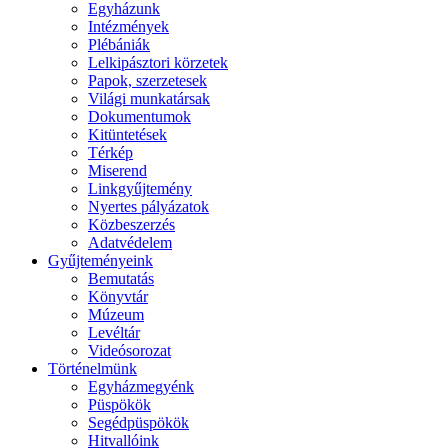
Egyházunk
Intézmények
Plébániák
Lelkipásztori körzetek
Papok, szerzetesek
Világi munkatársak
Dokumentumok
Kitüntetések
Térkép
Miserend
Linkgyűjtemény
Nyertes pályázatok
Közbeszerzés
Adatvédelem
Gyűjteményeink
Bemutatás
Könyvtár
Múzeum
Levéltár
Videósorozat
Történelmünk
Egyházmegyénk
Püspökök
Segédpüspökök
Hitvallóink