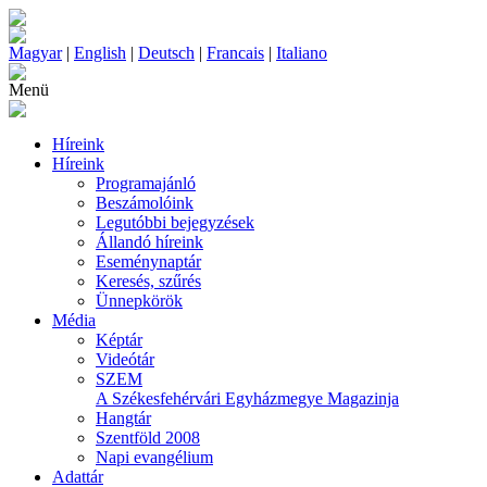
Magyar
|
English
|
Deutsch
|
Francais
|
Italiano
Menü
Híreink
Híreink
Programajánló
Beszámolóink
Legutóbbi bejegyzések
Állandó híreink
Eseménynaptár
Keresés, szűrés
Ünnepkörök
Média
Képtár
Videótár
SZEM
A Székesfehérvári Egyházmegye Magazinja
Hangtár
Szentföld 2008
Napi evangélium
Adattár