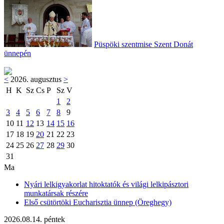
Püspöki szentmise Szent Donát
ünnepén
<
2026. augusztus
>
H
K
Sz
Cs
P
Sz
V
1
2
3
4
5
6
7
8
9
10
11
12
13
14
15
16
17
18
19
20
21
22
23
24
25
26
27
28
29
30
31
Ma
Nyári lelkigyakorlat hitoktatók és világi lelkipásztori
munkatársak részére
Első csütörtöki Eucharisztia ünnep (Öreghegy)
2026.08.14. péntek