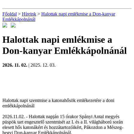
Főoldal
>
Híreink
>
Halottak napi emlékmise a Don-kanyar
Emlékkápolnánál
Halottak napi emlékmise a
Don-kanyar Emlékkápolnánál
2026. 11. 02.
| 2025. 12. 03.
Halottak napi szentmise a katonahősök emlékezetére a doni
emlékkápolnánál
2026.11.02. - Halottak napján 15 órakor Spányi Antal megyés
püspök tart engesztelő szentmisét az I. és a II. világháború során
elesett hős katonákért és hozzátartozóikért, Pákozdon a Mészeg-
hegyi Don-kanyar Emlékkápolnánál.