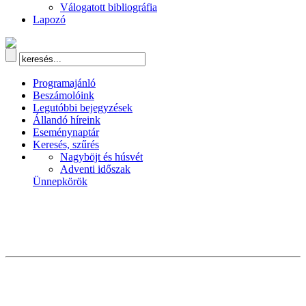
Válogatott bibliográfia
Lapozó
Programajánló
Beszámolóink
Legutóbbi bejegyzések
Állandó híreink
Eseménynaptár
Keresés, szűrés
Nagyböjt és húsvét
Adventi időszak
Ünnepkörök