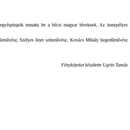
megyéspüspök mutatta be a bécsi magyar híveknek. Az ünnepélyes
zínművész, Szélyes Imre színművész, Kovács Mihály hegedűművész
Fényképeket készítette Ugrits Tamás