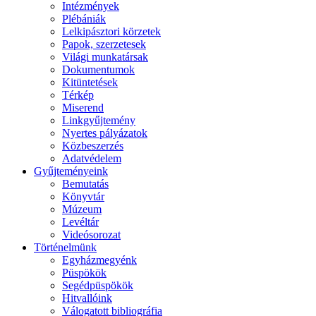
Intézmények
Plébániák
Lelkipásztori körzetek
Papok, szerzetesek
Világi munkatársak
Dokumentumok
Kitüntetések
Térkép
Miserend
Linkgyűjtemény
Nyertes pályázatok
Közbeszerzés
Adatvédelem
Gyűjteményeink
Bemutatás
Könyvtár
Múzeum
Levéltár
Videósorozat
Történelmünk
Egyházmegyénk
Püspökök
Segédpüspökök
Hitvallóink
Válogatott bibliográfia