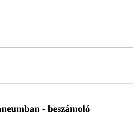
maneumban
- beszámoló