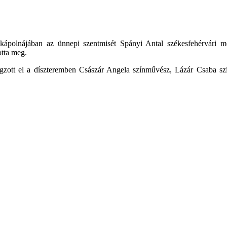
kápolnájában az ünnepi szentmisét Spányi Antal székesfehérvári 
otta meg.
zott el a díszteremben Császár Angela színművész, Lázár Csaba s