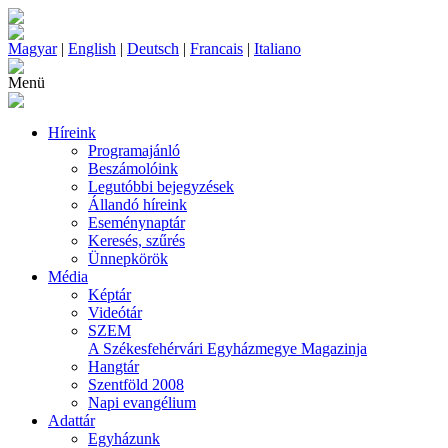
Magyar
|
English
|
Deutsch
|
Francais
|
Italiano
Menü
Híreink
Programajánló
Beszámolóink
Legutóbbi bejegyzések
Állandó híreink
Eseménynaptár
Keresés, szűrés
Ünnepkörök
Média
Képtár
Videótár
SZEM
A Székesfehérvári Egyházmegye Magazinja
Hangtár
Szentföld 2008
Napi evangélium
Adattár
Egyházunk