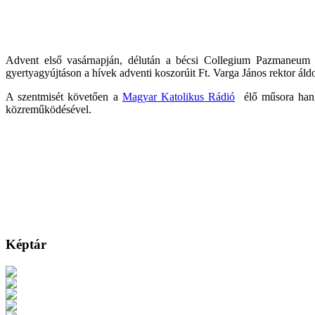
Advent első vasárnapján, délután a bécsi Collegium Pazmaneum 
gyertyagyújtáson a hívek adventi koszorúit Ft. Varga János rektor áld
A szentmisét követően a
Magyar Katolikus Rádió
élő műsora hang
közreműködésével.
Képtár