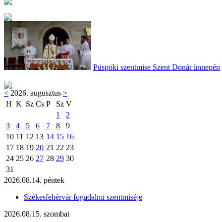
Püspöki szentmise Szent Donát ünnepén
<
2026. augusztus
>
H
K
Sz
Cs
P
Sz
V
1
2
3
4
5
6
7
8
9
10
11
12
13
14
15
16
17
18
19
20
21
22
23
24
25
26
27
28
29
30
31
2026.08.14. péntek
Székesfehérvár fogadalmi szentmiséje
2026.08.15. szombat