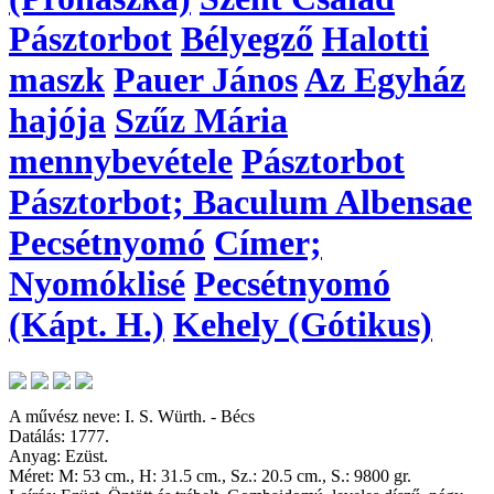
Pásztorbot
Bélyegző
Halotti
maszk
Pauer János
Az Egyház
hajója
Szűz Mária
mennybevétele
Pásztorbot
Pásztorbot; Baculum Albensae
Pecsétnyomó
Címer;
Nyomóklisé
Pecsétnyomó
(Kápt. H.)
Kehely (Gótikus)
A művész neve: I. S. Würth. - Bécs
Datálás: 1777.
Anyag: Ezüst.
Méret: M: 53 cm., H: 31.5 cm., Sz.: 20.5 cm., S.: 9800 gr.