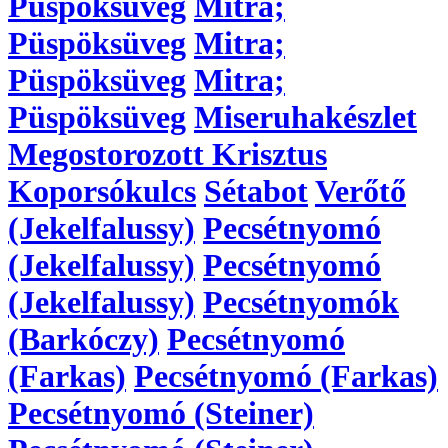
Püspöksüveg
Mitra;
Püspöksüveg
Mitra;
Püspöksüveg
Mitra;
Püspöksüveg
Miseruhakészlet
Megostorozott Krisztus
Koporsókulcs
Sétabot
Verőtő
(Jekelfalussy)
Pecsétnyomó
(Jekelfalussy)
Pecsétnyomó
(Jekelfalussy)
Pecsétnyomók
(Barkóczy)
Pecsétnyomó
(Farkas)
Pecsétnyomó (Farkas)
Pecsétnyomó (Steiner)