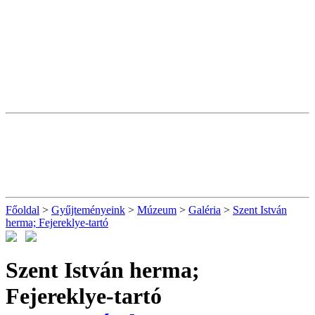
Főoldal
>
Gyűjteményeink
>
Múzeum
>
Galéria
>
Szent István
herma; Fejereklye-tartó
Szent István herma;
Fejereklye-tartó