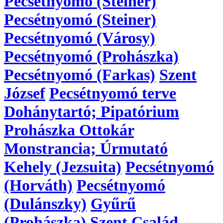
Pecsétnyomó (Steiner)
Pecsétnyomó (Steiner)
Pecsétnyomó (Városy)
Pecsétnyomó (Prohászka)
Pecsétnyomó (Farkas)
Szent
József
Pecsétnyomó terve
Dohánytartó; Pipatórium
Prohászka Ottokár
Monstrancia; Úrmutató
Kehely (Jezsuita)
Pecsétnyomó
(Horváth)
Pecsétnyomó
(Dulánszky)
Gyűrű
(Prohászka)
Szent Család