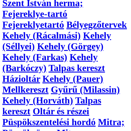
Szent István herma;
Fejereklye-tartó
Fejereklyetartó
Bélyegzőtervek
Kehely (Rácalmási)
Kehely
(Séllyei)
Kehely (Görgey)
Kehely (Farkas)
Kehely
(Barkóczy)
Talpas kereszt
Házioltár
Kehely (Pauer)
Mellkereszt
Gyűrű (Milassin)
Kehely (Horváth)
Talpas
kereszt
Oltár és részei
Püspökszentelési hordó
Mitra;