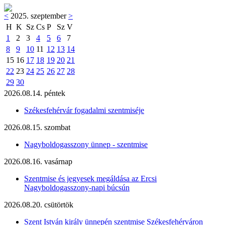
<
2025. szeptember
>
H
K
Sz
Cs
P
Sz
V
1
2
3
4
5
6
7
8
9
10
11
12
13
14
15
16
17
18
19
20
21
22
23
24
25
26
27
28
29
30
2026.08.14. péntek
Székesfehérvár fogadalmi szentmiséje
2026.08.15. szombat
Nagyboldogasszony ünnep - szentmise
2026.08.16. vasárnap
Szentmise és jegyesek megáldása az Ercsi
Nagyboldogasszony-napi búcsún
2026.08.20. csütörtök
Szent István király ünnepén szentmise Székesfehérváron