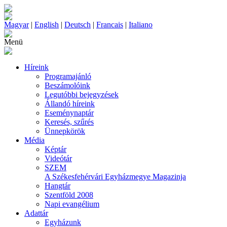
Magyar
|
English
|
Deutsch
|
Francais
|
Italiano
Menü
Híreink
Programajánló
Beszámolóink
Legutóbbi bejegyzések
Állandó híreink
Eseménynaptár
Keresés, szűrés
Ünnepkörök
Média
Képtár
Videótár
SZEM
A Székesfehérvári Egyházmegye Magazinja
Hangtár
Szentföld 2008
Napi evangélium
Adattár
Egyházunk