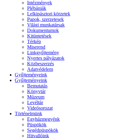
Intézmények
Plébániák
Lelkipásztori körzetek
Papok, szerzetesek
Világi munkatársak
Dokumentumok
Kitüntetések
Térkép
Miserend
Linkgyűjtemény
Nyertes pályázatok
Közbeszerzés
Adatvédelem
Gyűjteményeink
Gyűjteményeink
Bemutatás
Könyvtár
Múzeum
Levéltár
Videósorozat
Történelmünk
Egyházmegyénk
Püspökök
Segédpüspökök
Hitvallóink