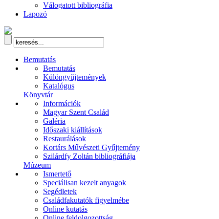
Válogatott bibliográfia
Lapozó
Bemutatás
Bemutatás
Különgyűjtemények
Katalógus
Könyvtár
Információk
Magyar Szent Család
Galéria
Időszaki kiállítások
Restaurálások
Kortárs Művészeti Gyűjtemény
Szilárdfy Zoltán bibliográfiája
Múzeum
Ismertető
Speciálisan kezelt anyagok
Segédletek
Családfakutatók figyelmébe
Online kutatás
Online feldolgozottság