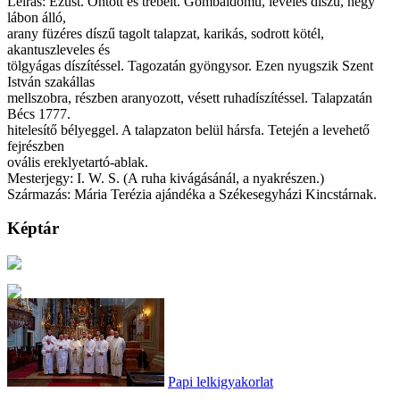
Leírás: Ezüst. Öntött és trébelt. Gombaidomú, leveles díszű, négy
lábon álló,
arany füzéres díszű tagolt talapzat, karikás, sodrott kötél,
akantuszleveles és
tölgyágas díszítéssel. Tagozatán gyöngysor. Ezen nyugszik Szent
István szakállas
mellszobra, részben aranyozott, vésett ruhadíszítéssel. Talapzatán
Bécs 1777.
hitelesítő bélyeggel. A talapzaton belül hársfa. Tetején a levehető
fejrészben
ovális ereklyetartó-ablak.
Mesterjegy: I. W. S. (A ruha kivágásánál, a nyakrészen.)
Származás: Mária Terézia ajándéka a Székesegyházi Kincstárnak.
Képtár
Papi lelkigyakorlat