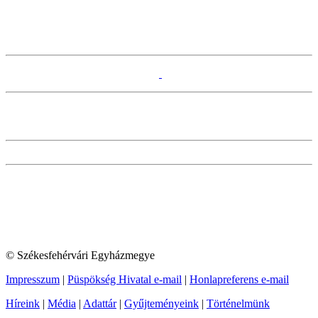
© Székesfehérvári Egyházmegye
Impresszum
|
Püspökség Hivatal e-mail
|
Honlapreferens e-mail
Híreink
|
Média
|
Adattár
|
Gyűjteményeink
|
Történelmünk