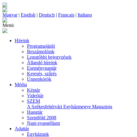
Magyar
|
English
|
Deutsch
|
Francais
|
Italiano
Menü
Híreink
Programajánló
Beszámolóink
Legutóbbi bejegyzések
Állandó híreink
Eseménynaptár
Keresés, szűrés
Ünnepkörök
Média
Képtár
Videótár
SZEM
A Székesfehérvári Egyházmegye Magazinja
Hangtár
Szentföld 2008
Napi evangélium
Adattár
Egyházunk