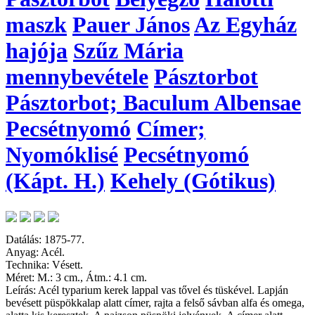
maszk
Pauer János
Az Egyház
hajója
Szűz Mária
mennybevétele
Pásztorbot
Pásztorbot; Baculum Albensae
Pecsétnyomó
Címer;
Nyomóklisé
Pecsétnyomó
(Kápt. H.)
Kehely (Gótikus)
Datálás: 1875-77.
Anyag: Acél.
Technika: Vésett.
Méret: M.: 3 cm., Átm.: 4.1 cm.
Leírás: Acél typarium kerek lappal vas tővel és tüskével. Lapján
bevésett püspökkalap alatt címer, rajta a felső sávban alfa és omega,