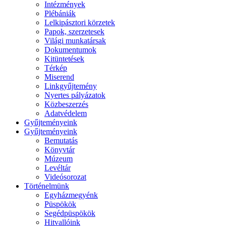
Intézmények
Plébániák
Lelkipásztori körzetek
Papok, szerzetesek
Világi munkatársak
Dokumentumok
Kitüntetések
Térkép
Miserend
Linkgyűjtemény
Nyertes pályázatok
Közbeszerzés
Adatvédelem
Gyűjteményeink
Gyűjteményeink
Bemutatás
Könyvtár
Múzeum
Levéltár
Videósorozat
Történelmünk
Egyházmegyénk
Püspökök
Segédpüspökök
Hitvallóink