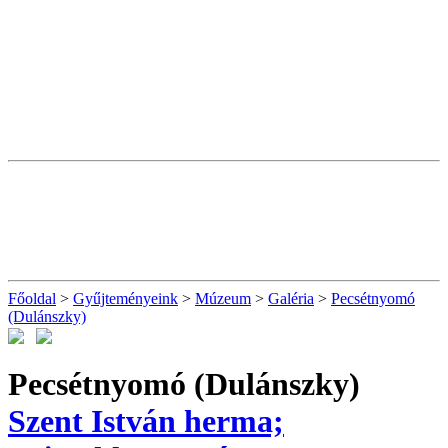
Főoldal
>
Gyűjteményeink
>
Múzeum
>
Galéria
>
Pecsétnyomó
(Dulánszky)
Pecsétnyomó (Dulánszky)
Szent István herma;