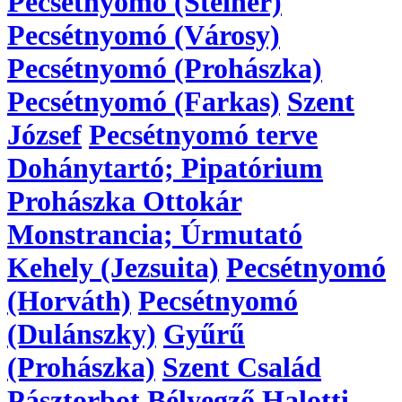
Pecsétnyomó (Steiner)
Pecsétnyomó (Városy)
Pecsétnyomó (Prohászka)
Pecsétnyomó (Farkas)
Szent
József
Pecsétnyomó terve
Dohánytartó; Pipatórium
Prohászka Ottokár
Monstrancia; Úrmutató
Kehely (Jezsuita)
Pecsétnyomó
(Horváth)
Pecsétnyomó
(Dulánszky)
Gyűrű
(Prohászka)
Szent Család
Pásztorbot
Bélyegző
Halotti