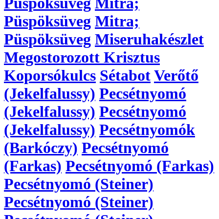
Püspöksüveg
Mitra;
Püspöksüveg
Mitra;
Püspöksüveg
Miseruhakészlet
Megostorozott Krisztus
Koporsókulcs
Sétabot
Verőtő
(Jekelfalussy)
Pecsétnyomó
(Jekelfalussy)
Pecsétnyomó
(Jekelfalussy)
Pecsétnyomók
(Barkóczy)
Pecsétnyomó
(Farkas)
Pecsétnyomó (Farkas)
Pecsétnyomó (Steiner)
Pecsétnyomó (Steiner)