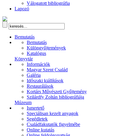
Válogatott bibliográfia
Lapozó
Bemutatás
Bemutatás
Különgyűjtemények
Katalógus
Könyvtár
Információk
Magyar Szent Család
Galéria
Időszaki kiállítások
Restaurálások
Kortárs Művészeti Gyűjtemény
Szilárdfy Zoltán bibliográfiája
Múzeum
Ismertető
Speciálisan kezelt anyagok
Segédletek
Családfakutatók figyelmébe
Online kutatás
Online feldolgozottság