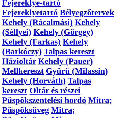
Fejereklye-tartó
Fejereklyetartó
Bélyegzőtervek
Kehely (Rácalmási)
Kehely
(Séllyei)
Kehely (Görgey)
Kehely (Farkas)
Kehely
(Barkóczy)
Talpas kereszt
Házioltár
Kehely (Pauer)
Mellkereszt
Gyűrű (Milassin)
Kehely (Horváth)
Talpas
kereszt
Oltár és részei
Püspökszentelési hordó
Mitra;
Püspöksüveg
Mitra;