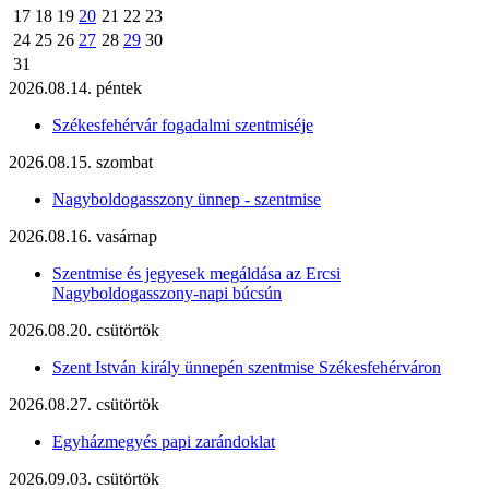
17
18
19
20
21
22
23
24
25
26
27
28
29
30
31
2026.08.14. péntek
Székesfehérvár fogadalmi szentmiséje
2026.08.15. szombat
Nagyboldogasszony ünnep - szentmise
2026.08.16. vasárnap
Szentmise és jegyesek megáldása az Ercsi
Nagyboldogasszony-napi búcsún
2026.08.20. csütörtök
Szent István király ünnepén szentmise Székesfehérváron
2026.08.27. csütörtök
Egyházmegyés papi zarándoklat
2026.09.03. csütörtök