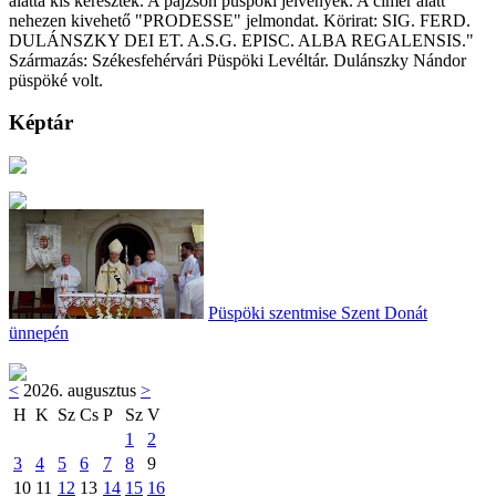
alatta kis keresztek. A pajzson püspöki jelvények. A címer alatt
nehezen kivehető "PRODESSE" jelmondat. Körirat: SIG. FERD.
DULÁNSZKY DEI ET. A.S.G. EPISC. ALBA REGALENSIS."
Származás: Székesfehérvári Püspöki Levéltár. Dulánszky Nándor
püspöké volt.
Képtár
Püspöki szentmise Szent Donát
ünnepén
<
2026. augusztus
>
H
K
Sz
Cs
P
Sz
V
1
2
3
4
5
6
7
8
9
10
11
12
13
14
15
16