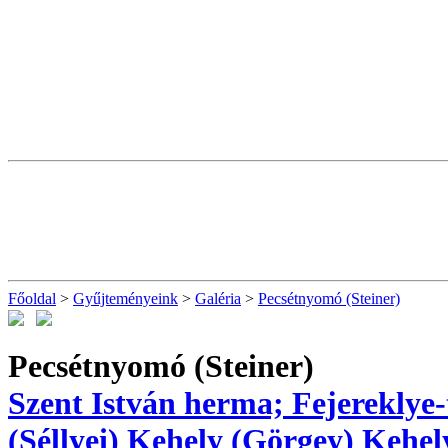
Főoldal
>
Gyűjteményeink
>
Galéria
>
Pecsétnyomó (Steiner)
Pecsétnyomó (Steiner)
Szent István herma; Fejereklye-
(Séllyei)
Kehely (Görgey)
Kehel