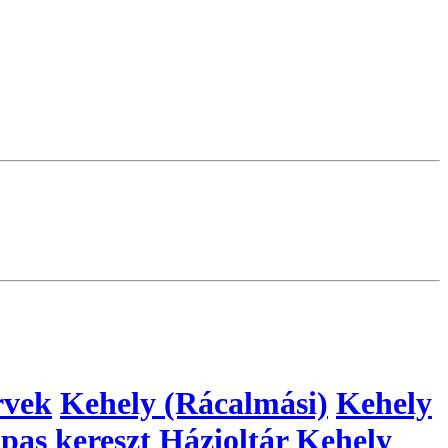
rvek
Kehely (Rácalmási)
Kehely
pas kereszt
Házioltár
Kehely