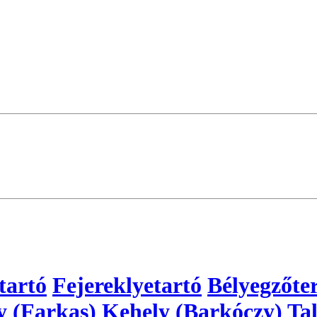
tartó
Fejereklyetartó
Bélyegzőte
y (Farkas)
Kehely (Barkóczy)
Tal