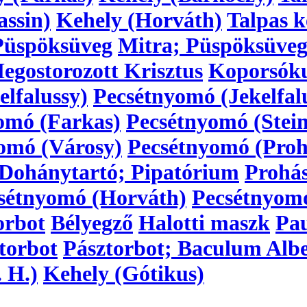
assin)
Kehely (Horváth)
Talpas k
Püspöksüveg
Mitra; Püspöksüve
egostorozott Krisztus
Koporsóku
lfalussy)
Pecsétnyomó (Jekelfal
omó (Farkas)
Pecsétnyomó (Stein
omó (Városy)
Pecsétnyomó (Proh
Dohánytartó; Pipatórium
Prohá
sétnyomó (Horváth)
Pecsétnyom
orbot
Bélyegző
Halotti maszk
Pau
torbot
Pásztorbot; Baculum Alb
 H.)
Kehely (Gótikus)