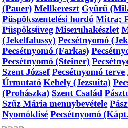
(Pauer)
Mellkereszt
Gyűrű (Mil
Püspökszentelési hordó
Mitra; 
Püspöksüveg
Miseruhakészlet
M
(Jekelfalussy)
Pecsétnyomó (Jeke
Pecsétnyomó (Farkas)
Pecsétny
Pecsétnyomó (Steiner)
Pecsétny
Szent József
Pecsétnyomó terve
Úrmutató
Kehely (Jezsuita)
Pec
(Prohászka)
Szent Család
Pászt
Szűz Mária mennybevétele
Pász
Nyomóklisé
Pecsétnyomó (Kápt.