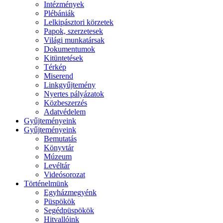
Intézmények
Plébániák
Lelkipásztori körzetek
Papok, szerzetesek
Világi munkatársak
Dokumentumok
Kitüntetések
Térkép
Miserend
Linkgyűjtemény
Nyertes pályázatok
Közbeszerzés
Adatvédelem
Gyűjteményeink
Gyűjteményeink
Bemutatás
Könyvtár
Múzeum
Levéltár
Videósorozat
Történelmünk
Egyházmegyénk
Püspökök
Segédpüspökök
Hitvallóink