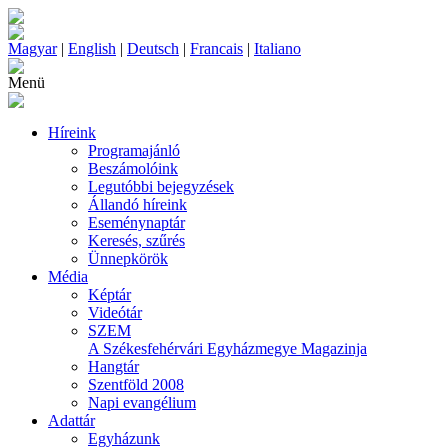
Magyar
|
English
|
Deutsch
|
Francais
|
Italiano
Menü
Híreink
Programajánló
Beszámolóink
Legutóbbi bejegyzések
Állandó híreink
Eseménynaptár
Keresés, szűrés
Ünnepkörök
Média
Képtár
Videótár
SZEM
A Székesfehérvári Egyházmegye Magazinja
Hangtár
Szentföld 2008
Napi evangélium
Adattár
Egyházunk