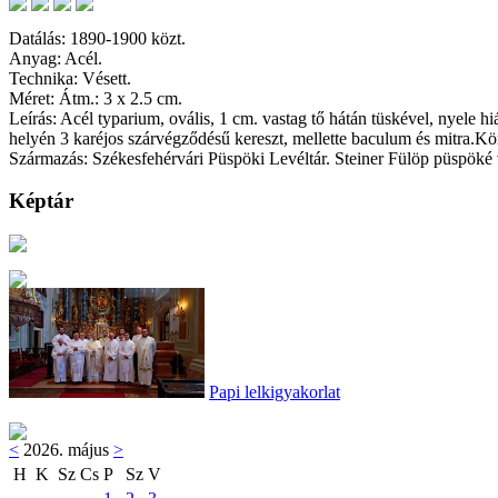
Datálás: 1890-1900 közt.
Anyag: Acél.
Technika: Vésett.
Méret: Átm.: 3 x 2.5 cm.
Leírás: Acél typarium, ovális, 1 cm. vastag tő hátán tüskével, nyele
helyén 3 karéjos szárvégződésű kereszt, mellette baculum és 
Származás: Székesfehérvári Püspöki Levéltár. Steiner Fülöp püspöké 
Képtár
Papi lelkigyakorlat
<
2026. május
>
H
K
Sz
Cs
P
Sz
V