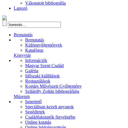
Válogatott bibliográfia
Lapozó
Bemutatás
Bemutatás
Különgyűjtemények
Katalógus
Könyvtár
Információk
Magyar Szent Család
Galéria
Időszaki kiállítások
Restaurálások
Kortárs Művészeti Gyűjtemény
Szilárdfy Zoltán bibliográfiája
Múzeum
Ismertető
Speciálisan kezelt anyagok
Segédletek
Családfakutatók figyelmébe
Online kutatás
Online feldolgozottság