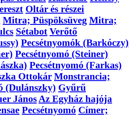
ereszt
Oltár és részei
g
Mitra; Püspöksüveg
Mitra;
lcs
Sétabot
Verőtő
ussy)
Pecsétnyomók (Barkóczy)
er)
Pecsétnyomó (Steiner)
ászka)
Pecsétnyomó (Farkas)
szka Ottokár
Monstrancia;
ó (Dulánszky)
Gyűrű
er János
Az Egyház hajója
ensae
Pecsétnyomó
Címer;