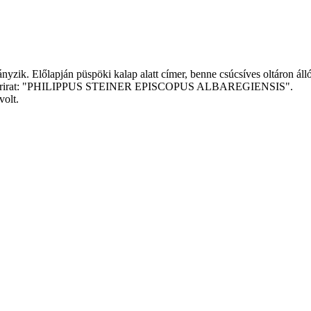
 hiányzik. Előlapján püspöki kalap alatt címer, benne csúcsíves oltár
mitra.Körirat: "PHILIPPUS STEINER EPISCOPUS ALBAREGIENSIS".
volt.