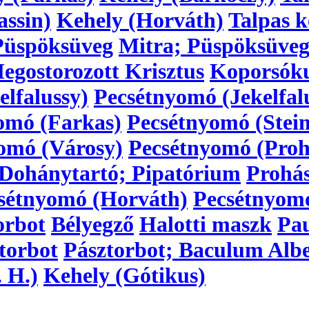
assin)
Kehely (Horváth)
Talpas k
Püspöksüveg
Mitra; Püspöksüve
egostorozott Krisztus
Koporsóku
lfalussy)
Pecsétnyomó (Jekelfal
omó (Farkas)
Pecsétnyomó (Stein
omó (Városy)
Pecsétnyomó (Proh
Dohánytartó; Pipatórium
Prohá
sétnyomó (Horváth)
Pecsétnyom
orbot
Bélyegző
Halotti maszk
Pau
torbot
Pásztorbot; Baculum Alb
 H.)
Kehely (Gótikus)