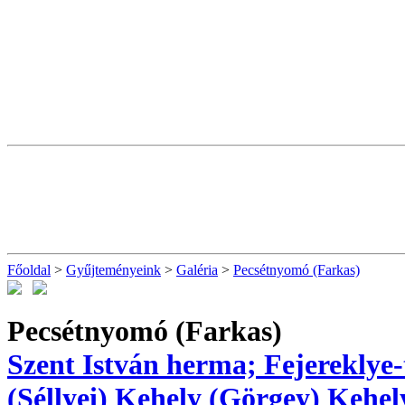
Főoldal
>
Gyűjteményeink
>
Galéria
>
Pecsétnyomó (Farkas)
Pecsétnyomó (Farkas)
Szent István herma; Fejereklye-
(Séllyei)
Kehely (Görgey)
Kehel