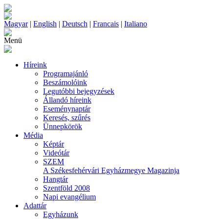
Magyar
|
English
|
Deutsch
|
Francais
|
Italiano
Menü
Híreink
Programajánló
Beszámolóink
Legutóbbi bejegyzések
Állandó híreink
Eseménynaptár
Keresés, szűrés
Ünnepkörök
Média
Képtár
Videótár
SZEM
A Székesfehérvári Egyházmegye Magazinja
Hangtár
Szentföld 2008
Napi evangélium
Adattár
Egyházunk