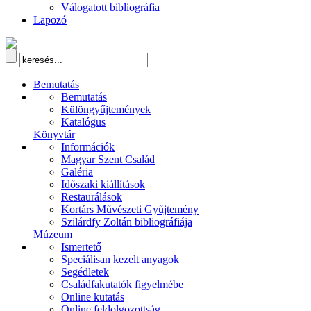
Válogatott bibliográfia
Lapozó
Bemutatás
Bemutatás
Különgyűjtemények
Katalógus
Könyvtár
Információk
Magyar Szent Család
Galéria
Időszaki kiállítások
Restaurálások
Kortárs Művészeti Gyűjtemény
Szilárdfy Zoltán bibliográfiája
Múzeum
Ismertető
Speciálisan kezelt anyagok
Segédletek
Családfakutatók figyelmébe
Online kutatás
Online feldolgozottság