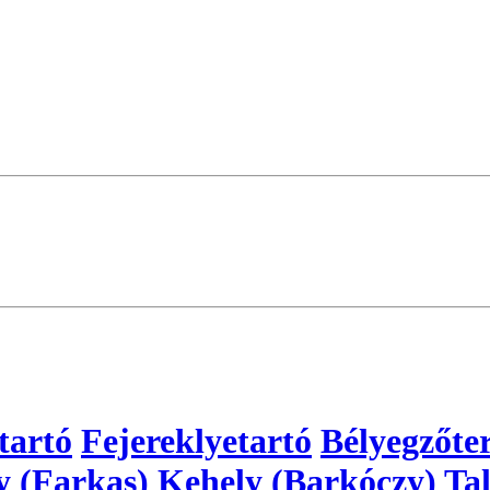
tartó
Fejereklyetartó
Bélyegzőte
y (Farkas)
Kehely (Barkóczy)
Tal