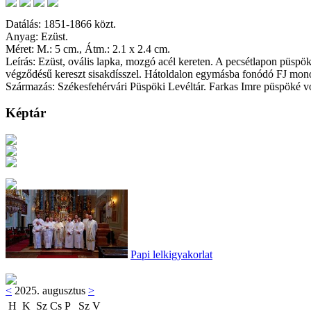
Datálás: 1851-1866 közt.
Anyag: Ezüst.
Méret: M.: 5 cm., Átm.: 2.1 x 2.4 cm.
Leírás: Ezüst, ovális lapka, mozgó acél kereten. A pecsétlapon püspök
végződésű kereszt sisakdísszel. Hátoldalon egymásba fonódó FJ mon
Származás: Székesfehérvári Püspöki Levéltár. Farkas Imre püspöké vo
Képtár
Papi lelkigyakorlat
<
2025. augusztus
>
H
K
Sz
Cs
P
Sz
V