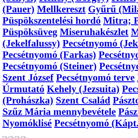
(Pauer)
Mellkereszt
Gyűrű (Mil
Püspökszentelési hordó
Mitra; 
Püspöksüveg
Miseruhakészlet
M
(Jekelfalussy)
Pecsétnyomó (Jeke
Pecsétnyomó (Farkas)
Pecsétny
Pecsétnyomó (Steiner)
Pecsétny
Szent József
Pecsétnyomó terve
Úrmutató
Kehely (Jezsuita)
Pec
(Prohászka)
Szent Család
Pászt
Szűz Mária mennybevétele
Pász
Nyomóklisé
Pecsétnyomó (Kápt.