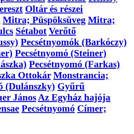
ereszt
Oltár és részei
g
Mitra; Püspöksüveg
Mitra;
lcs
Sétabot
Verőtő
ussy)
Pecsétnyomók (Barkóczy)
er)
Pecsétnyomó (Steiner)
ászka)
Pecsétnyomó (Farkas)
szka Ottokár
Monstrancia;
ó (Dulánszky)
Gyűrű
er János
Az Egyház hajója
ensae
Pecsétnyomó
Címer;