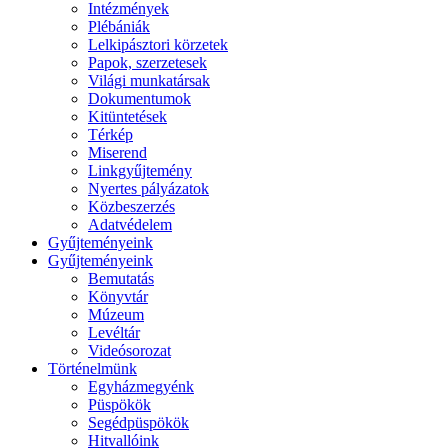
Intézmények
Plébániák
Lelkipásztori körzetek
Papok, szerzetesek
Világi munkatársak
Dokumentumok
Kitüntetések
Térkép
Miserend
Linkgyűjtemény
Nyertes pályázatok
Közbeszerzés
Adatvédelem
Gyűjteményeink
Gyűjteményeink
Bemutatás
Könyvtár
Múzeum
Levéltár
Videósorozat
Történelmünk
Egyházmegyénk
Püspökök
Segédpüspökök
Hitvallóink