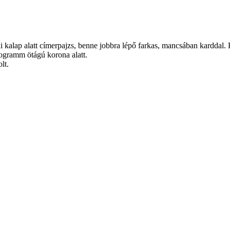
i kalap alatt címerpajzs, benne jobbra lépő farkas, mancsában karddal.
ogramm ötágú korona alatt.
lt.