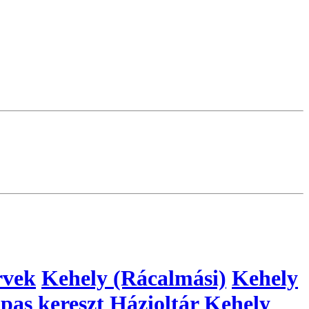
rvek
Kehely (Rácalmási)
Kehely
pas kereszt
Házioltár
Kehely