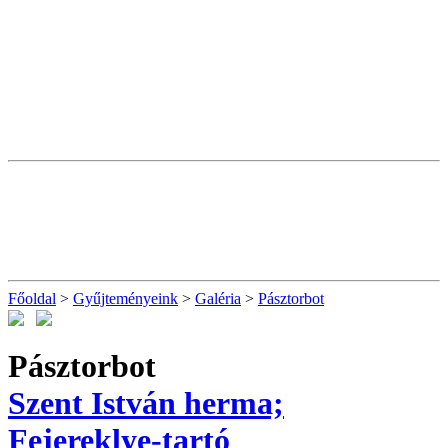
Főoldal
>
Gyűjteményeink
>
Galéria
>
Pásztorbot
Pásztorbot
Szent István herma;
Fejereklye-tartó