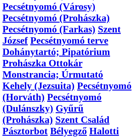
Pecsétnyomó (Városy)
Pecsétnyomó (Prohászka)
Pecsétnyomó (Farkas)
Szent
József
Pecsétnyomó terve
Dohánytartó; Pipatórium
Prohászka Ottokár
Monstrancia; Úrmutató
Kehely (Jezsuita)
Pecsétnyomó
(Horváth)
Pecsétnyomó
(Dulánszky)
Gyűrű
(Prohászka)
Szent Család
Pásztorbot
Bélyegző
Halotti