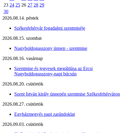
23
24
25
26
27
28
29
30
2026.08.14. péntek
Székesfehérvár fogadalmi szentmiséje
2026.08.15. szombat
Nagyboldogasszony ünnep - szentmise
2026.08.16. vasárnap
Szentmise és jegyesek megáldása az Ercsi
Nagyboldogasszony-napi búcsún
2026.08.20. csütörtök
Szent István király ünnepén szentmise Székesfehérváron
2026.08.27. csütörtök
Egyházmegyés papi zarándoklat
2026.09.03. csütörtök