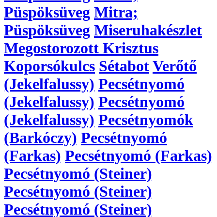
Püspöksüveg
Mitra;
Püspöksüveg
Miseruhakészlet
Megostorozott Krisztus
Koporsókulcs
Sétabot
Verőtő
(Jekelfalussy)
Pecsétnyomó
(Jekelfalussy)
Pecsétnyomó
(Jekelfalussy)
Pecsétnyomók
(Barkóczy)
Pecsétnyomó
(Farkas)
Pecsétnyomó (Farkas)
Pecsétnyomó (Steiner)
Pecsétnyomó (Steiner)
Pecsétnyomó (Steiner)