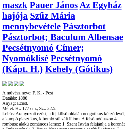
maszk
Pauer János
Az Egyház
hajója
Szűz Mária
mennybevétele
Pásztorbot
Pásztorbot; Baculum Albensae
Pecsétnyomó
Címer;
Nyomóklisé
Pecsétnyomó
(Kápt. H.)
Kehely (Gótikus)
A művész neve: F. K. - Pest
Datálás: 1888.
Anyag: Ezüst.
Méret: H.: 177 cm., Sz.: 22.5.
Leírás: Aranyozott ezüst, a fej külső oldalán neogótikus kúszó levél,
a kampó plasztikus, kibomló stilizált liliom. A felső nóduszon 4
rombusz alakú zománcos lemez: 1. Szent István felajánlja a koronát