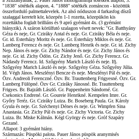
a Szűzanyának, 2. Pauer János monogrammja sötétkék alapon, 3.
"1838" sötétkék alapon, 4. "1888" sötétkék zománcon - közöttük
összeforduló palmettalevelek. Az alsó nóduszon 4 farkasfog díszű
szalaggal keretelt kör, közepén 1-1 rozetta, közepükön kis
rozettákba foglalt brilliáns és 9 apró gyémánt 4x. (3 gyémánt
hiányzik). A száron körülfutó szalagon vésett nevek: "Gr. Batthyány
Géza és neje, Gr. Cziráky Antal és neje. Gr. Cziráky Béla és neje.
Gr. id. Esterházy Moritz és neje. Gr. Esterházy Miklos és neje. Gr.
Lamberg Ferencz és neje. Gr. Lamberg Henrik és neje. Gr. id. Zichy
Nep. János és neje. Gr. Zichy Nándor és neje. Gr. Zichy János és
neje. Gr. id. Zichy Ödön. Gr. Zichy Jenő. Gr. Zichy Ferencz. Gr.
Nádasdy Ferencz. Id. Szőgyény Marich László és neje. Ifj.
Szőgyény Marich László és neje. Szőgyény Géza. Szőgyény Júlia.
Id. Végh János. Meszlényi Bencze és neje. Meszlényi Pál és neje.
Özv. Andreoli Ferenczné. Özv. Br. Trauttenberg Frigyesné. Özv. Gr.
Lamberg Fülöpné. Özv Gr. Cziráky Jánosné. Br. Trauttenberg
Frigyes. Br. Bajzáth László. Gr. Pappenheim Sándorné. Gr.
Csekonics Endrené. Gr. Goureie Henrikné. Kempelen Imre. Gr.
Győry Teréz. Gr. Cziráky Luiza. Br. Boseberg Paula. Gr. Károly
Gyula és neje. Gr. Széchenyi Dénes és neje. Gr. Wimpfen Sina
Anastasia. Gr. Zichy Pál és neje. Gr. Zichy Victoria. Gr. Zichy
Luiza. Br. Miske Kálmán. Kégl György és neje. Gróf Szapáry
Gezané.
Allapot: 3 gyémánt hiány.
Származás: Püspöki palota. Pauer János püspök aranymisés