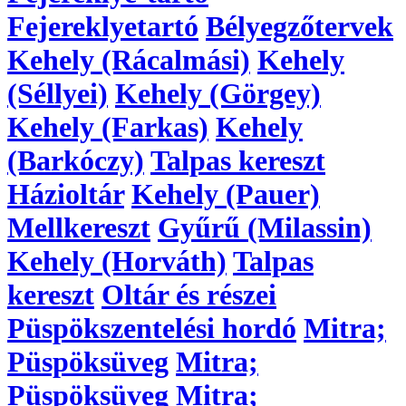
Fejereklyetartó
Bélyegzőtervek
Kehely (Rácalmási)
Kehely
(Séllyei)
Kehely (Görgey)
Kehely (Farkas)
Kehely
(Barkóczy)
Talpas kereszt
Házioltár
Kehely (Pauer)
Mellkereszt
Gyűrű (Milassin)
Kehely (Horváth)
Talpas
kereszt
Oltár és részei
Püspökszentelési hordó
Mitra;
Püspöksüveg
Mitra;
Püspöksüveg
Mitra;