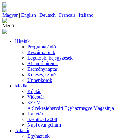
Magyar
|
English
|
Deutsch
|
Francais
|
Italiano
Menü
Híreink
Programajánló
Beszámolóink
Legutóbbi bejegyzések
Állandó híreink
Eseménynaptár
Keresés, szűrés
Ünnepkörök
Média
Képtár
Videótár
SZEM
A Székesfehérvári Egyházmegye Magazinja
Hangtár
Szentföld 2008
Napi evangélium
Adattár
Egyházunk