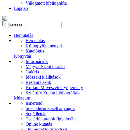
Válogatott bibliográfia
Lapozó
Bemutatás
Bemutatás
Különgyűjtemények
Katalógus
Könyvtár
Információk
Magyar Szent Család
Galéria
Időszaki kiállítások
Restaurálások
Kortárs Művészeti Gyűjtemény
Szilárdfy Zoltán bibliográfiája
Múzeum
Ismertető
Speciálisan kezelt anyagok
Segédletek
Családfakutatók figyelmébe
Online kutatás
Online feldolgozottság