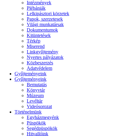
Intézmények
Plébániák
Lelkipásztori körzetek
Papok, szerzetesek
Világi munkatársak
Dokumentumok
Kitüntetések
Térkép
Miserend
Linkgyűjtemény
Nyertes pályázatok
Közbeszerzés
Adatvédelem
Gyűjteményeink
Gyűjteményeink
Bemutatás
Könyvtár
Múzeum
Levéltár
Videósorozat
Történelmünk
Egyházmegyénk
Püspökök
Segédpüspökök
Hitvallóink