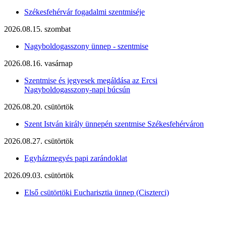
Székesfehérvár fogadalmi szentmiséje
2026.08.15. szombat
Nagyboldogasszony ünnep - szentmise
2026.08.16. vasárnap
Szentmise és jegyesek megáldása az Ercsi
Nagyboldogasszony-napi búcsún
2026.08.20. csütörtök
Szent István király ünnepén szentmise Székesfehérváron
2026.08.27. csütörtök
Egyházmegyés papi zarándoklat
2026.09.03. csütörtök
Első csütörtöki Eucharisztia ünnep (Ciszterci)