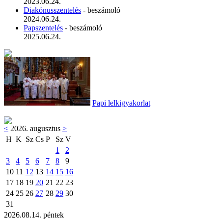
2023.06.24.
Diakónusszentelés
- beszámoló
2024.06.24.
Papszentelés
- beszámoló
2025.06.24.
Papi lelkigyakorlat
<
2026. augusztus
>
H
K
Sz
Cs
P
Sz
V
1
2
3
4
5
6
7
8
9
10
11
12
13
14
15
16
17
18
19
20
21
22
23
24
25
26
27
28
29
30
31
2026.08.14. péntek