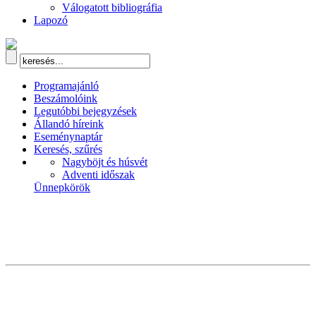
Válogatott bibliográfia
Lapozó
Programajánló
Beszámolóink
Legutóbbi bejegyzések
Állandó híreink
Eseménynaptár
Keresés, szűrés
Nagyböjt és húsvét
Adventi időszak
Ünnepkörök