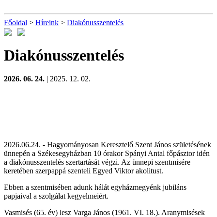
Főoldal
>
Híreink
>
Diakónusszentelés
Diakónusszentelés
2026. 06. 24.
| 2025. 12. 02.
2026.06.24. - Hagyományosan Keresztelő Szent János születésének
ünnepén
a Székesegyházban
10 órakor Spányi Antal főpásztor idén
a diakónusszentelés szertartását végzi. Az ünnepi szentmisére
keretében szerpappá szenteli Egyed Viktor akolitust.
Ebben a szentmisében adunk hálát egyházmegyénk jubiláns
papjaival a szolgálat kegyelmeiért.
Vasmisés (65. év) lesz Varga János (1961. VI. 18.). Aranymisések