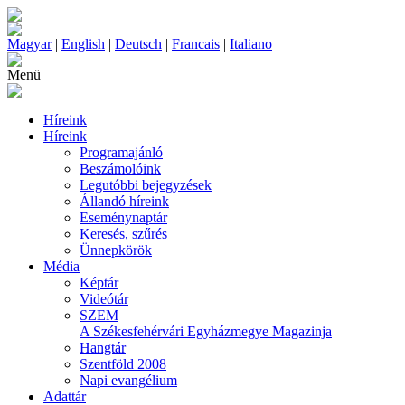
Magyar
|
English
|
Deutsch
|
Francais
|
Italiano
Menü
Híreink
Híreink
Programajánló
Beszámolóink
Legutóbbi bejegyzések
Állandó híreink
Eseménynaptár
Keresés, szűrés
Ünnepkörök
Média
Képtár
Videótár
SZEM
A Székesfehérvári Egyházmegye Magazinja
Hangtár
Szentföld 2008
Napi evangélium
Adattár