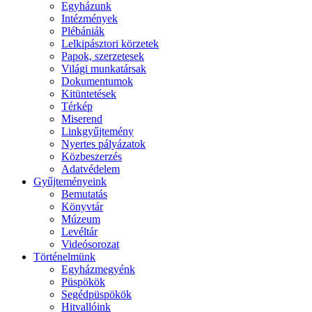
Egyházunk
Intézmények
Plébániák
Lelkipásztori körzetek
Papok, szerzetesek
Világi munkatársak
Dokumentumok
Kitüntetések
Térkép
Miserend
Linkgyűjtemény
Nyertes pályázatok
Közbeszerzés
Adatvédelem
Gyűjteményeink
Bemutatás
Könyvtár
Múzeum
Levéltár
Videósorozat
Történelmünk
Egyházmegyénk
Püspökök
Segédpüspökök
Hitvallóink