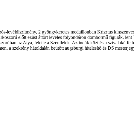
mbós-levéldíszítmény, 2 gyöngykeretes medaillonban Krisztus kínszenve
zorú előtt ezüst áttört leveles folyondáron dombormű figurák, lent Ver
koszorúban az Atya, felette a Szentlélek. Az indák közt és a szívalakú f
emen, a szekrény hátoldalán beütött augsburgi hitelesítő és DS mesterjeg