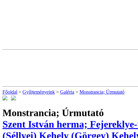
Főoldal
>
Gyűjteményeink
>
Galéria
>
Monstrancia; Úrmutató
Monstrancia; Úrmutató
Szent István herma; Fejereklye-
(Séllyei)
Kehely (Görgey)
Kehel