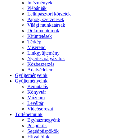
Intézmények
Plébániák
Lelkipásztori körzetek
Papok, szerzetesek
Világi munkatársak
Dokumentumok
Kitüntetések
Térkép
Miserend
Linkgyűjtemény
Nyertes pályázatok
Közbeszerzés
Adatvédelem
Gyűjteményeink
Gyűjteményeink
Bemutatás
Könyvtár
Múzeum
Levéltár
Videósorozat
Történelmünk
Egyházmegyénk
Püspökök
Segédpüspökök
Hitvallóink