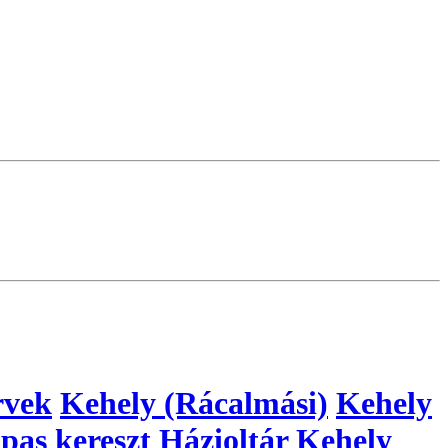
rvek
Kehely (Rácalmási)
Kehely
pas kereszt
Házioltár
Kehely