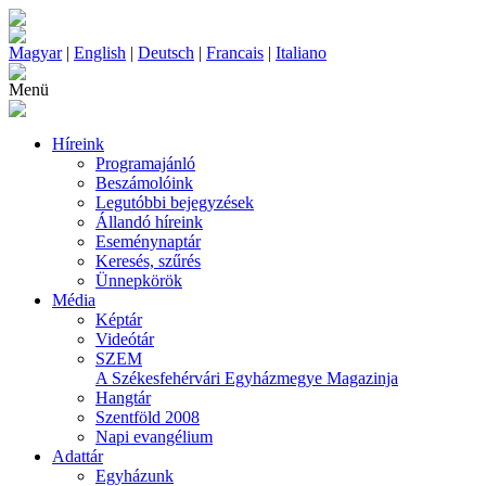
Magyar
|
English
|
Deutsch
|
Francais
|
Italiano
Menü
Híreink
Programajánló
Beszámolóink
Legutóbbi bejegyzések
Állandó híreink
Eseménynaptár
Keresés, szűrés
Ünnepkörök
Média
Képtár
Videótár
SZEM
A Székesfehérvári Egyházmegye Magazinja
Hangtár
Szentföld 2008
Napi evangélium
Adattár
Egyházunk