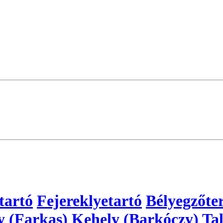
tartó
Fejereklyetartó
Bélyegzőte
y (Farkas)
Kehely (Barkóczy)
Tal