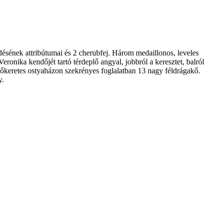
désének attribútumai és 2 cherubfej. Három medaillonos, leveles
onika kendőjét tartó térdeplő angyal, jobbról a keresztet, balról
elhőkeretes ostyaházon szekrényes foglalatban 13 nagy féldrágakő.
y.