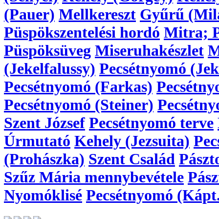
(Pauer)
Mellkereszt
Gyűrű (Mil
Püspökszentelési hordó
Mitra; 
Püspöksüveg
Miseruhakészlet
M
(Jekelfalussy)
Pecsétnyomó (Jeke
Pecsétnyomó (Farkas)
Pecsétny
Pecsétnyomó (Steiner)
Pecsétny
Szent József
Pecsétnyomó terve
Úrmutató
Kehely (Jezsuita)
Pec
(Prohászka)
Szent Család
Pászt
Szűz Mária mennybevétele
Pász
Nyomóklisé
Pecsétnyomó (Kápt.