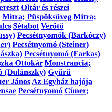
ereszt
Oltár és részei
g
Mitra; Püspöksüveg
Mitra;
lcs
Sétabot
Verőtő
ussy)
Pecsétnyomók (Barkóczy)
er)
Pecsétnyomó (Steiner)
ászka)
Pecsétnyomó (Farkas)
szka Ottokár
Monstrancia;
ó (Dulánszky)
Gyűrű
er János
Az Egyház hajója
ensae
Pecsétnyomó
Címer;