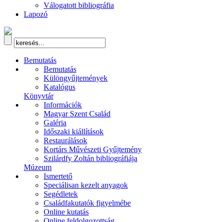
Válogatott bibliográfia
Lapozó
Bemutatás
Bemutatás
Különgyűjtemények
Katalógus
Könyvtár
Információk
Magyar Szent Család
Galéria
Időszaki kiállítások
Restaurálások
Kortárs Művészeti Gyűjtemény
Szilárdfy Zoltán bibliográfiája
Múzeum
Ismertető
Speciálisan kezelt anyagok
Segédletek
Családfakutatók figyelmébe
Online kutatás
Online feldolgozottság