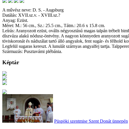
A művész neve: D. S. - Augsburg
Datálás: XVII.sz.v. - XVIII.sz.?
Anyag: Ezüst.
Méret: M.: 56 cm., Sz.: 25.5 cm., Tátm.: 20.6 x 15.8 cm.
Leírás: Aranyozott ezüst, ovális négyosztású magas talpán trébelt bi
díszváza alakú nódusz-öntvény. A nagyon könnyeden aranyozott sugárkos
töviskoronát és nádszálat tartó álló angyalok, fent sugár- és félhold 
Legfelül sugaras kereszt. A lunulát szárnyas angyalfej tartja. Talpper
Származás: Pusztavámi plébánia.
Képtár
Püspöki szentmise Szent Donát ünnepén