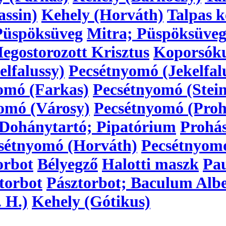
assin)
Kehely (Horváth)
Talpas k
Püspöksüveg
Mitra; Püspöksüve
egostorozott Krisztus
Koporsóku
lfalussy)
Pecsétnyomó (Jekelfal
omó (Farkas)
Pecsétnyomó (Stein
omó (Városy)
Pecsétnyomó (Proh
Dohánytartó; Pipatórium
Prohá
sétnyomó (Horváth)
Pecsétnyom
orbot
Bélyegző
Halotti maszk
Pau
torbot
Pásztorbot; Baculum Alb
 H.)
Kehely (Gótikus)