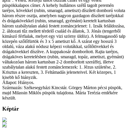
april". Vésett. Kétfejű sasos osztrák címer és egy vésett
püspökkalapos címer. A kehely hullámos szélű tagolt peremén
taréjos, kövekkel (rubin, smaragd, ametiszt) díszített domború voluta
három részre osztja, amelyben nagyon gazdagon díszített taréjokkal
és drágakövekkel (rubin, smaragd, gyémánt) keretelt kartusban
három szabálytalan alakú festett zománcjelenet: 1. Izsák feláldozása,
2. áldozati tűz mellett térdelő család és állatok, 3. Jónás (tengerből
kimászó férfialak, melyet egy vizi szörny üldöz). A felmagasodó talp
közepén szőlőfürtök és 3 x 5 ametiszt kő. A szárat egy hosszú 3
oldalú, váza alakú nódusz képezi volutákkal, szőlőtövekkel és
drágakövekkel díszítve. A kuppakosár domborított. Rajta taréjos,
drágaköves keretelésben (rubin, smaragd, topáz, ametiszt, gyémánt)
váltakozóan három kartusban 2-2 domborított szeráffej, illetve
szabálytalan alakú festett zománclemezek: 1. Jézus születése, 2.
Krisztus a kereszten, 3. Feltámadás jeleneteivel. Két közepes, 1
kisebb kő hiányzik.
Állapot: Hiányos.
Származás: Székesegyházi Kincstár. Görgey Márton pécsi püspök,
majd Milassin Miklós püspök tulajdona. Mária Terézia emlékére
készült.
Képtár