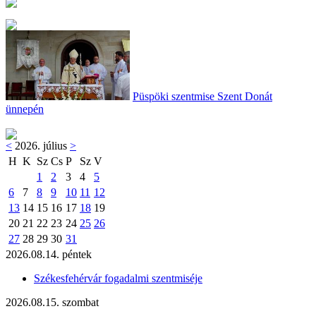
Püspöki szentmise Szent Donát
ünnepén
<
2026. július
>
H
K
Sz
Cs
P
Sz
V
1
2
3
4
5
6
7
8
9
10
11
12
13
14
15
16
17
18
19
20
21
22
23
24
25
26
27
28
29
30
31
2026.08.14. péntek
Székesfehérvár fogadalmi szentmiséje
2026.08.15. szombat