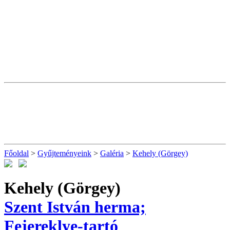
Főoldal
>
Gyűjteményeink
>
Galéria
>
Kehely (Görgey)
Kehely (Görgey)
Szent István herma;
Fejereklye-tartó