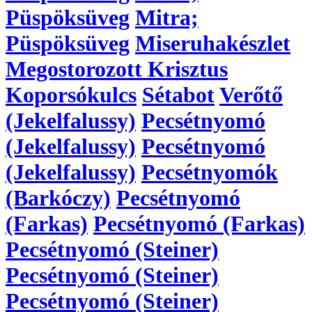
Püspöksüveg
Mitra;
Püspöksüveg
Miseruhakészlet
Megostorozott Krisztus
Koporsókulcs
Sétabot
Verőtő
(Jekelfalussy)
Pecsétnyomó
(Jekelfalussy)
Pecsétnyomó
(Jekelfalussy)
Pecsétnyomók
(Barkóczy)
Pecsétnyomó
(Farkas)
Pecsétnyomó (Farkas)
Pecsétnyomó (Steiner)
Pecsétnyomó (Steiner)
Pecsétnyomó (Steiner)