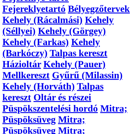
Fejereklyetartó
Bélyegzőtervek
Kehely (Rácalmási)
Kehely
(Séllyei)
Kehely (Görgey)
Kehely (Farkas)
Kehely
(Barkóczy)
Talpas kereszt
Házioltár
Kehely (Pauer)
Mellkereszt
Gyűrű (Milassin)
Kehely (Horváth)
Talpas
kereszt
Oltár és részei
Püspökszentelési hordó
Mitra;
Püspöksüveg
Mitra;
Püspöksüveg
Mitra;