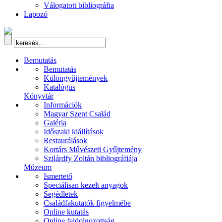
Válogatott bibliográfia
Lapozó
Bemutatás
Bemutatás
Különgyűjtemények
Katalógus
Könyvtár
Információk
Magyar Szent Család
Galéria
Időszaki kiállítások
Restaurálások
Kortárs Művészeti Gyűjtemény
Szilárdfy Zoltán bibliográfiája
Múzeum
Ismertető
Speciálisan kezelt anyagok
Segédletek
Családfakutatók figyelmébe
Online kutatás
Online feldolgozottság