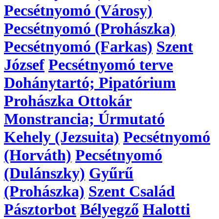
Pecsétnyomó (Városy)
Pecsétnyomó (Prohászka)
Pecsétnyomó (Farkas)
Szent
József
Pecsétnyomó terve
Dohánytartó; Pipatórium
Prohászka Ottokár
Monstrancia; Úrmutató
Kehely (Jezsuita)
Pecsétnyomó
(Horváth)
Pecsétnyomó
(Dulánszky)
Gyűrű
(Prohászka)
Szent Család
Pásztorbot
Bélyegző
Halotti