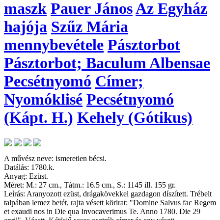
maszk
Pauer János
Az Egyház
hajója
Szűz Mária
mennybevétele
Pásztorbot
Pásztorbot; Baculum Albensae
Pecsétnyomó
Címer;
Nyomóklisé
Pecsétnyomó
(Kápt. H.)
Kehely (Gótikus)
A művész neve: ismeretlen bécsi.
Datálás: 1780.k.
Anyag: Ezüst.
Méret: M.: 27 cm., Tátm.: 16.5 cm., S.: 1145 ill. 155 gr.
Leírás: Aranyozott ezüst, drágakövekkel gazdagon díszített. Trébelt
talpában lemez betét, rajta vésett körirat: "Domine Salvus fac Regem
et exaudi nos in Die qua Invocaverimus Te. Anno 1780. Die 29