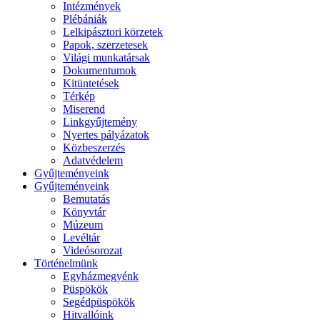
Intézmények
Plébániák
Lelkipásztori körzetek
Papok, szerzetesek
Világi munkatársak
Dokumentumok
Kitüntetések
Térkép
Miserend
Linkgyűjtemény
Nyertes pályázatok
Közbeszerzés
Adatvédelem
Gyűjteményeink
Gyűjteményeink
Bemutatás
Könyvtár
Múzeum
Levéltár
Videósorozat
Történelmünk
Egyházmegyénk
Püspökök
Segédpüspökök
Hitvallóink