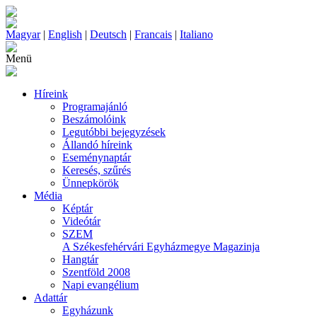
Magyar
|
English
|
Deutsch
|
Francais
|
Italiano
Menü
Híreink
Programajánló
Beszámolóink
Legutóbbi bejegyzések
Állandó híreink
Eseménynaptár
Keresés, szűrés
Ünnepkörök
Média
Képtár
Videótár
SZEM
A Székesfehérvári Egyházmegye Magazinja
Hangtár
Szentföld 2008
Napi evangélium
Adattár
Egyházunk